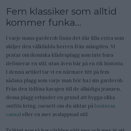
Fem klassiker som alltid
kommer funka…
I varje mans garderob finns det där lilla extra som
skiljer den välklädda herren från mängden. Vi
pratar om ikoniska klädesplagg som inte bara
definierar en stil, utan även bär på en rik historia.
I denna artikel tar vi en närmare titt på fem
sådana plagg som varje man bör ha i sin garderob.
Från den tidlösa kavajen till de allsidiga jeansen,
dessa plagg erbjuder en grund att bygga olika
outfits kring, oavsett om du siktar på
business
casual
eller en mer avslappnad stil.
Tråkigt nog så har världen gått mer och mer åt att