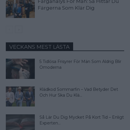
Färganalys För Män: Så Hittar Du
Färgerna Som Klär Dig
VECKANS MEST LÄSTA
5 Tidlösa Frisyrer För Män Som Aldrig Blir
Omoderna
Klädkod Sommarfin – Vad Betyder Det
Och Hur Ska Du Klä...
Så Lär Du Dig Mycket På Kort Tid – Enligt
Experten...