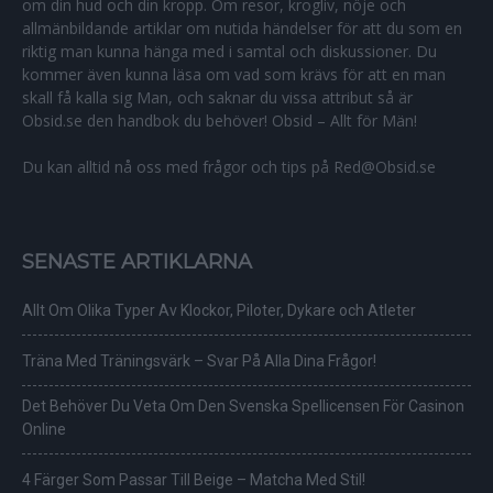
om din hud och din kropp. Om resor, krogliv, nöje och
allmänbildande artiklar om nutida händelser för att du som en
riktig man kunna hänga med i samtal och diskussioner. Du
kommer även kunna läsa om vad som krävs för att en man
skall få kalla sig Man, och saknar du vissa attribut så är
Obsid.se den handbok du behöver! Obsid – Allt för Män!
Du kan alltid nå oss med frågor och tips på Red@Obsid.se
SENASTE ARTIKLARNA
Allt Om Olika Typer Av Klockor, Piloter, Dykare och Atleter
Träna Med Träningsvärk – Svar På Alla Dina Frågor!
Det Behöver Du Veta Om Den Svenska Spellicensen För Casinon
Online
4 Färger Som Passar Till Beige – Matcha Med Stil!