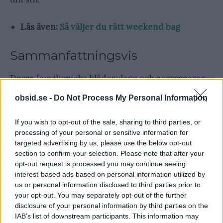
Läs även:
Så väljer du rätt weekend bag
Sammanfattningsvis
Dessa fem ikoniska klädesplagg och accessoarer
utgör grunden i en stilmedveten mans garderob.
obsid.se -
Do Not Process My Personal Information
De erbjuder en kombination av historia,
mångsidighet och elegans som är svår att
If you wish to opt-out of the sale, sharing to third parties, or
processing of your personal or sensitive information for
överträffa. Oavsett om du satsar på en
smart
targeted advertising by us, please use the below opt-out
casual
look för kontoret eller en mer avslappnad
section to confirm your selection. Please note that after your
stil för helgen, kommer dessa plagg att se till att
opt-out request is processed you may continue seeing
interest-based ads based on personal information utilized by
du alltid ser ut ditt bästa. Och kom ihåg, det är
us or personal information disclosed to third parties prior to
inte bara kläderna som gör mannen, men de kan
your opt-out. You may separately opt-out of the further
disclosure of your personal information by third parties on the
definitivt hjälpa till att visa.
IAB’s list of downstream participants. This information may