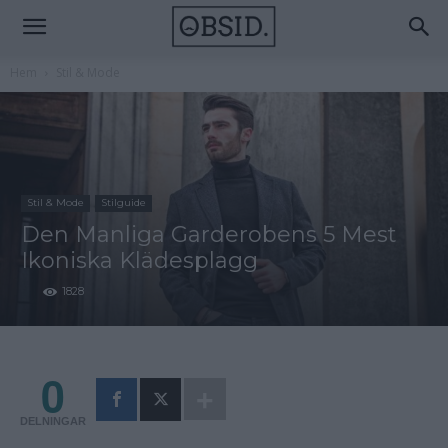
Hem
Stil & Mode
Stil & Mode
Stilguide
Den Manliga Garderobens 5 Mest
Ikoniska Klädesplagg
1828
0
DELNINGAR