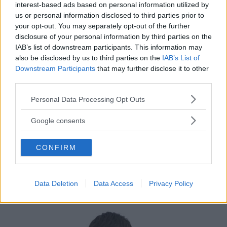
interest-based ads based on personal information utilized by
us or personal information disclosed to third parties prior to
your opt-out. You may separately opt-out of the further
disclosure of your personal information by third parties on the
IAB’s list of downstream participants. This information may
also be disclosed by us to third parties on the
IAB’s List of
Downstream Participants
that may further disclose it to other
Vi ska inte vara rädda för att bära vitt bara för den
third parties.
mörka årstiden tar vid. Är det någon gång vi
Please note that this website/app uses one or more Google
Personal Data Processing Opt Outs
behöver lite ljust är det nu. Här ett par sportiga
services and may gather and store information including but
brogues i 100% läder vilket gör dom lätta att
not limited to your visit or usage behaviour. You may click to
Google consents
grant or deny consent to Google and its third-party tags to
behålla vita.
use your data for below specified purposes in below Google
CONFIRM
consent section.
Acne Studios
Data Deletion
Data Access
Privacy Policy
MOORE BLACK – 2.795:-