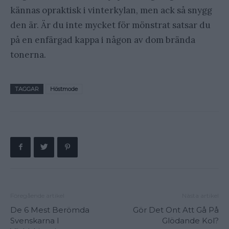
kännas opraktisk i vinterkylan, men ack så snygg
den är. Är du inte mycket för mönstrat satsar du
på en enfärgad kappa i någon av dom brända
tonerna.
TAGGAR
Höstmode
Föregående artikel
Nästa artikel
De 6 Mest Berömda
Gör Det Ont Att Gå På
Svenskarna I
Glödande Kol?