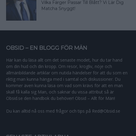
Vilka Färger Passar Till Blått? Vi Lär Dig
Matcha Snyggt!
OBSID – EN BLOGG FÖR MÄN
Här kan du läsa allt om det senaste modet, hur du tar hand
om din hud och din kropp. Om resor, krogliv, nöje och
allmänbildande artiklar om nutida händelser för att du som en
riktig man kunna hänga med i samtal och diskussioner. Du
kommer även kunna läsa om vad som krävs för att en man
skall få kalla sig Man, och saknar du vissa attribut så är
Obsid.se den handbok du behöver! Obsid – Allt för Män!
Du kan alltid nå oss med frågor och tips på Red@Obsid.se