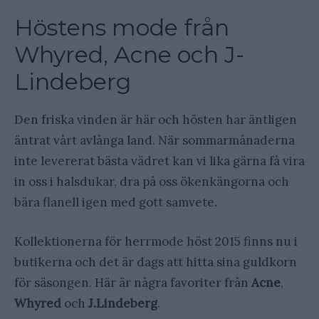
Höstens mode från
Whyred, Acne och J-
Lindeberg
Den friska vinden är här och hösten har äntligen
äntrat vårt avlånga land. När sommarmånaderna
inte levererat bästa vädret kan vi lika gärna få vira
in oss i halsdukar, dra på oss ökenkängorna och
bära flanell igen med gott samvete.
Kollektionerna för herrmode höst 2015 finns nu i
butikerna och det är dags att hitta sina guldkorn
för säsongen. Här är några favoriter från
Acne
,
Whyred
och
J.Lindeberg
.