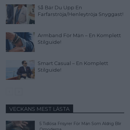
Så Bär Du Upp En
Farfarströja/Henleytröja Snyggast!
Armband För Män – En Komplett
Stilguide!
Smart Casual – En Komplett
Stilguide!
VECKANS MEST LÄSTA
5 Tidlösa Frisyrer För Män Som Aldrig Blir
Omoderna