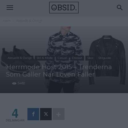
Hem
Aktuellt & Övrigt
Aktuellt & Övrigt
Stil & Mode
Casual
Dressat
Skor
Stilguide
Herrmode Höst 2015 – Trenderna
Som Gäller När Löven Faller
5482
4
DELNINGAR