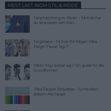
MEST LÄST INOM STIL & MODE
Färgmatchning av Kläder – Så matchar
du dina kläder rätt! Man...
Färganalys – Få Svar På Frågan: Vilka
Färger Passar Jag I?
Vilken frisyr passar jag i? En guide för alla
huvudformer!
Olika Färgers Betydelse – Symboliken
Bakom Alla Färger