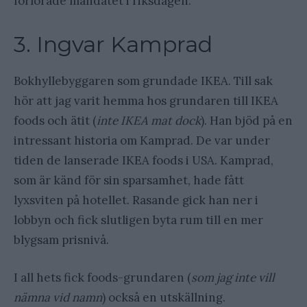
förlorade mandatet i riksdagen.
3. Ingvar Kamprad
Bokhyllebyggaren som grundade IKEA. Till sak
hör att jag varit hemma hos grundaren till IKEA
foods och ätit (
inte IKEA mat dock
). Han bjöd på en
intressant historia om Kamprad. De var under
tiden de lanserade IKEA foods i USA. Kamprad,
som är känd för sin sparsamhet, hade fått
lyxsviten på hotellet. Rasande gick han ner i
lobbyn och fick slutligen byta rum till en mer
blygsam prisnivå.
I all hets fick foods-grundaren (
som jag inte vill
nämna vid namn
) också en utskällning.