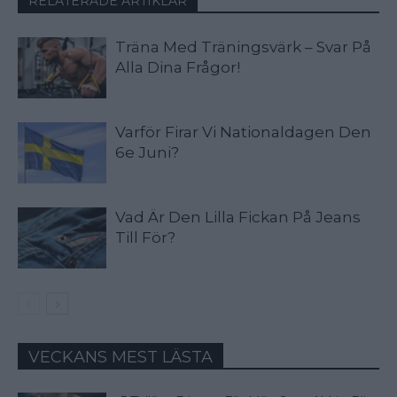
RELATERADE ARTIKLAR
Träna Med Träningsvärk – Svar På
Alla Dina Frågor!
Varför Firar Vi Nationaldagen Den
6e Juni?
Vad Är Den Lilla Fickan På Jeans
Till För?
VECKANS MEST LÄSTA