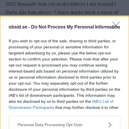
1932 lämnade han ett avskedsbrev i sin bostad i
Paris där han skrev: ”I have made such a mess of
things…”
obsid.se -
Do Not Process My Personal Information
Kruger hade förfalskat italienska statspapper för
If you wish to opt-out of the sale, sharing to third parties, or
20 miljarder kronor. Han vilseledde systematiskt
processing of your personal or sensitive information for
banker och fordringsägare. Samtidigt flyttade han
targeted advertising by us, please use the below opt-out
section to confirm your selection. Please note that after your
runt finanserna mellan sina över 250 bolag i 43
opt-out request is processed you may continue seeing
länder.
interest-based ads based on personal information utilized by
us or personal information disclosed to third parties prior to
your opt-out. You may separately opt-out of the further
Krisen blev total när 1929 års depression slog till
disclosure of your personal information by third parties on the
och finanskrisen var ett faktum. Det finns även
IAB’s list of downstream participants. This information may
also be disclosed by us to third parties on the
IAB’s List of
förespråkare som påstår att Kreugers fallande
Downstream Participants
that may further disclose it to other
imperium var startskottet på en världsomfattande
third parties.
finanskris.
Please note that this website/app uses one or more Google
Personal Data Processing Opt Outs