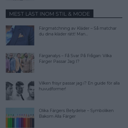
MEST LÄST INOM STIL & MODE
Färgmatchning av Kläder – Så matchar
du dina kläder rätt! Man...
Färganalys – Få Svar På Frågan: Vilka
Färger Passar Jag I?
Vilken frisyr passar jag i? En guide för alla
huvudformer!
Olika Färgers Betydelse – Symboliken
Bakom Alla Färger