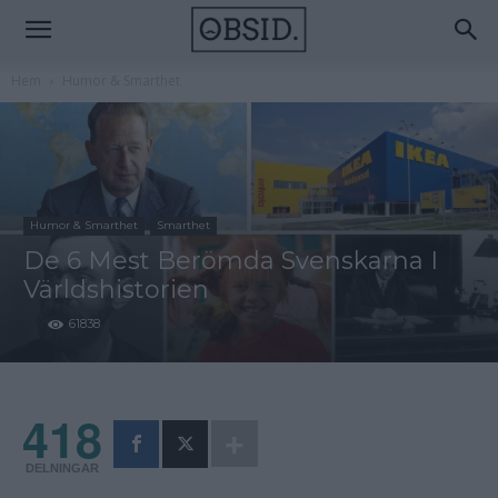
Hem
Humor & Smarthet
Humor & Smarthet
Smarthet
De 6 Mest Berömda Svenskarna I
Världshistorien
61838
418
DELNINGAR