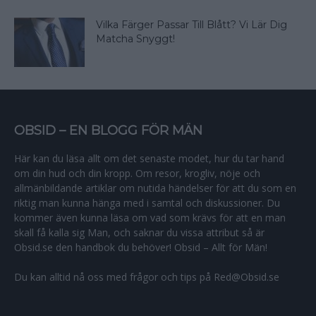
Vilka Färger Passar Till Blått? Vi Lär Dig
Matcha Snyggt!
OBSID – EN BLOGG FÖR MÄN
Här kan du läsa allt om det senaste modet, hur du tar hand
om din hud och din kropp. Om resor, krogliv, nöje och
allmänbildande artiklar om nutida händelser för att du som en
riktig man kunna hänga med i samtal och diskussioner. Du
kommer även kunna läsa om vad som krävs för att en man
skall få kalla sig Man, och saknar du vissa attribut så är
Obsid.se den handbok du behöver! Obsid – Allt för Män!
Du kan alltid nå oss med frågor och tips på Red@Obsid.se