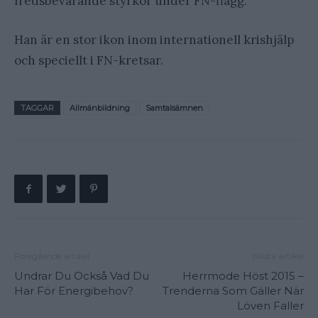
fredsbevarande styrkor under FN-flagg.
Han är en stor ikon inom internationell krishjälp
och speciellt i FN-kretsar.
TAGGAR
Allmänbildning
Samtalsämnen
Föregående artikel
Nästa artikel
Undrar Du Också Vad Du
Herrmode Höst 2015 –
Har För Energibehov?
Trenderna Som Gäller När
Löven Faller