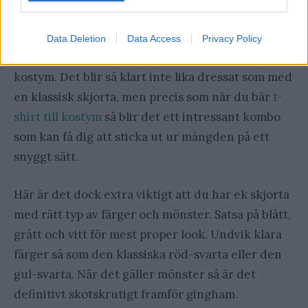
Data Deletion
Data Access
Privacy Policy
Ja, man kan faktiskt bära en flanellskjorta till
kostym. Det blir så klart inte lika dressat som med
en klassisk skjorta, men precis som när du bär
t-
shirt till kostym
så blir det ett intressant kombo
som kan få dig att sticka ut ur mängden på ett
snyggt sätt.
Här är det dock extra viktigt att du har ek skjorta
med rätt typ av färger och mönster. Satsa på blått,
grått och vitt för mest proper look. Undvik klara
färger så som den klassiska röd-svarta eller den
gul-svarta. När det gäller mönster så är det
definitivt skotskrutigt framför gingham.