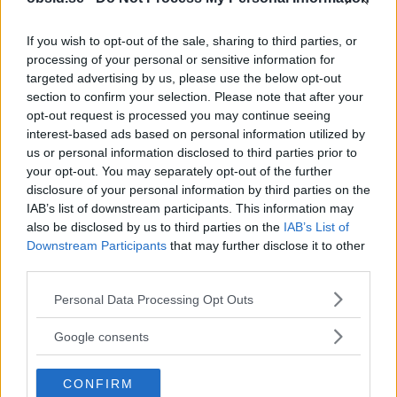
sobra färger och ett propert mönster så blir det
genast en relativt dressad men mjuk outfit.
If you wish to opt-out of the sale, sharing to third parties, or
processing of your personal or sensitive information for
targeted advertising by us, please use the below opt-out
4: Till kostymen
section to confirm your selection. Please note that after your
opt-out request is processed you may continue seeing
interest-based ads based on personal information utilized by
us or personal information disclosed to third parties prior to
your opt-out. You may separately opt-out of the further
disclosure of your personal information by third parties on the
IAB’s list of downstream participants. This information may
also be disclosed by us to third parties on the
IAB’s List of
Downstream Participants
that may further disclose it to other
third parties.
Please note that this website/app uses one or more Google
Personal Data Processing Opt Outs
services and may gather and store information including but
not limited to your visit or usage behaviour. You may click to
Google consents
grant or deny consent to Google and its third-party tags to
use your data for below specified purposes in below Google
CONFIRM
consent section.