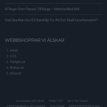
4 Färger Som Passar Till Beige – Matcha Med Stil!
Vad Ska Man Ha I Ett Barskåp För Att Det Skall Vara Komplett?
WEBBSHOPPAR VI ÄLSKAR
Arket
COS
Parfym.se
Bokus.se
Afound
Annonsera på Obsid
Press / PR
Skriv för Obsid
Integritetspolicy och cookies
Om Obsid
Integritetsinställningar