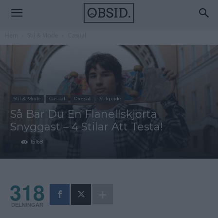
Hem
Stil & Mode
Casual
Stil & Mode
Casual
Dressat
Stilguide
Så Bär Du En Flanellskjorta
Snyggast – 4 Stilar Att Testa!
15168
318
DELNINGAR