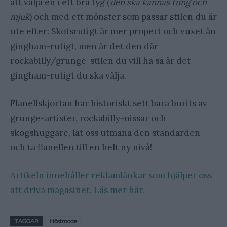
att välja en i ett bra tyg (
den ska kännas tung och
mjuk
) och med ett mönster som passar stilen du är
ute efter: Skotsrutigt är mer propert och vuxet än
gingham-rutigt, men är det den där
rockabilly/grunge-stilen du vill ha så är det
gingham-rutigt du ska välja.
Flanellskjortan har historiskt sett bara burits av
grunge-artister, rockabilly-nissar och
skogshuggare, låt oss utmana den standarden
och ta flanellen till en helt ny nivå!
Artikeln innehåller reklamlänkar som hjälper oss
att driva magasinet. Läs mer här.
TAGGAR
Höstmode