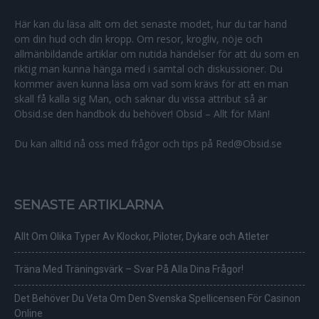
Här kan du läsa allt om det senaste modet, hur du tar hand
om din hud och din kropp. Om resor, krogliv, nöje och
allmänbildande artiklar om nutida händelser för att du som en
riktig man kunna hänga med i samtal och diskussioner. Du
kommer även kunna läsa om vad som krävs för att en man
skall få kalla sig Man, och saknar du vissa attribut så är
Obsid.se den handbok du behöver! Obsid – Allt för Män!
Du kan alltid nå oss med frågor och tips på Red@Obsid.se
SENASTE ARTIKLARNA
Allt Om Olika Typer Av Klockor, Piloter, Dykare och Atleter
Träna Med Träningsvärk – Svar På Alla Dina Frågor!
Det Behöver Du Veta Om Den Svenska Spellicensen För Casinon
Online