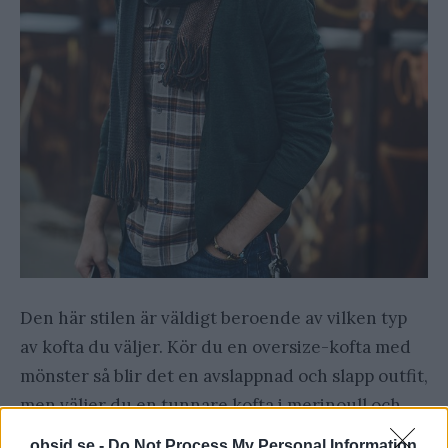
Den här stilen är väldigt beroende av vilken typ
av kofta du väljer. Kör du en oversize-kofta med
mönster så blir det en avslappnad och slapp outfit,
men väljer du en tunnare kofta i merinoull och
ser till att ha en flanellskjorta med bra passform,
obsid.se -
Do Not Process My Personal Information