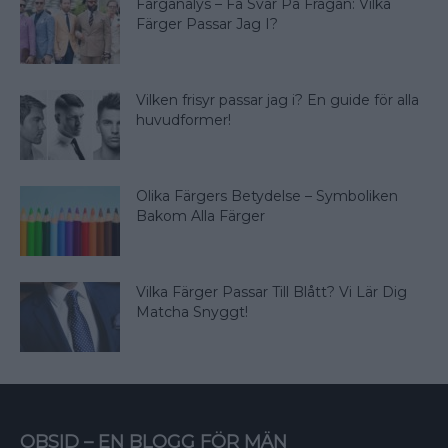
Färganalys – Få Svar På Frågan: Vilka
Färger Passar Jag I?
Vilken frisyr passar jag i? En guide för alla
huvudformer!
Olika Färgers Betydelse – Symboliken
Bakom Alla Färger
Vilka Färger Passar Till Blått? Vi Lär Dig
Matcha Snyggt!
OBSID – EN BLOGG FÖR MÄN