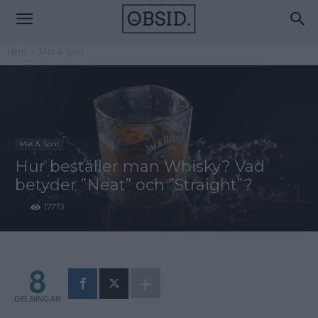
Hem
Mat & Sprit
Mat & Sprit
Hur beställer man Whisky? Vad
betyder ”Neat” och ”Straight”?
17773
8
DELNINGAR