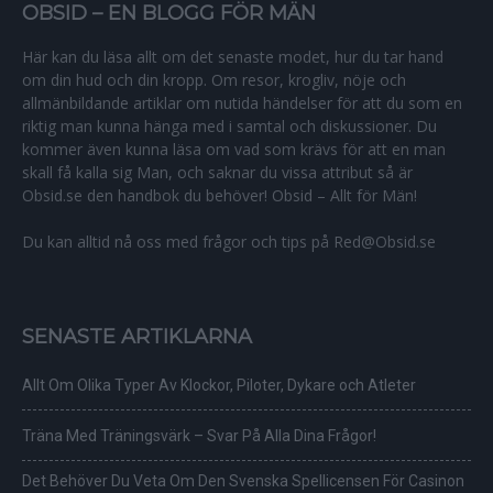
OBSID – EN BLOGG FÖR MÄN
Här kan du läsa allt om det senaste modet, hur du tar hand
om din hud och din kropp. Om resor, krogliv, nöje och
allmänbildande artiklar om nutida händelser för att du som en
riktig man kunna hänga med i samtal och diskussioner. Du
kommer även kunna läsa om vad som krävs för att en man
skall få kalla sig Man, och saknar du vissa attribut så är
Obsid.se den handbok du behöver! Obsid – Allt för Män!
Du kan alltid nå oss med frågor och tips på Red@Obsid.se
SENASTE ARTIKLARNA
Allt Om Olika Typer Av Klockor, Piloter, Dykare och Atleter
Träna Med Träningsvärk – Svar På Alla Dina Frågor!
Det Behöver Du Veta Om Den Svenska Spellicensen För Casinon