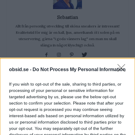
Sebastian
Allt från personlig utveckling till sköna sneakers är intressant!
Kvalitetstid för mig är en kall, ljus, amerikansk öl i solen på en
uteservering, gärna "i goda vänners lag" om man nu skall
slänga in något klyschigt också.
obsid.se -
Do Not Process My Personal Information
RELATERADE ARTIKLAR
If you wish to opt-out of the sale, sharing to third parties, or
processing of your personal or sensitive information for
targeted advertising by us, please use the below opt-out
Träna Med Träningsvärk – Svar På
section to confirm your selection. Please note that after your
Alla Dina Frågor!
opt-out request is processed you may continue seeing
interest-based ads based on personal information utilized by
us or personal information disclosed to third parties prior to
Varför Firar Vi Nationaldagen Den
your opt-out. You may separately opt-out of the further
6e Juni?
disclosure of your personal information by third parties on the