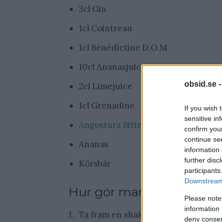
3cl Gin
1cl Cointreau
1cl Bénédictine D.O.M
10cl Ananasjuice
obsid.se 
2cl Limejuice
1cl Grenadine
If you wish 
sensitive in
Angostura Bitter
confirm you
continue se
Ananas
information 
further disc
Körsbär
participants
Downstream 
Hur gör man en Singapor
Please note
information 
Ta fram en shaker, fyll den med is
deny consent