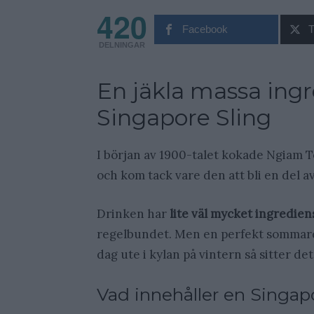
420
Facebook
T
DELNINGAR
En jäkla massa ingr
Singapore Sling
I början av 1900-talet kokade Ngiam T
och kom tack vare den att bli en del a
Drinken har
lite väl mycket ingredien
regelbundet. Men en perfekt sommarda
dag ute i kylan på vintern så sitter de
Vad innehåller en Singap