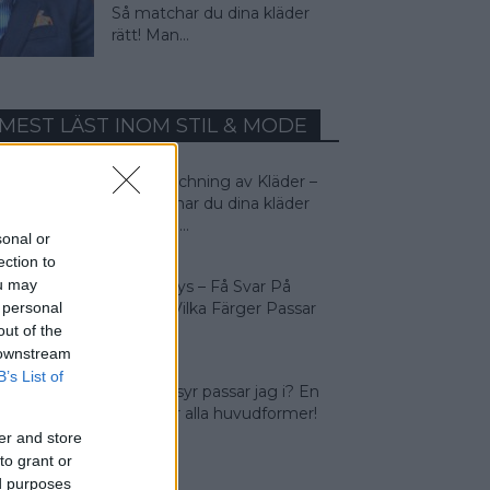
Så matchar du dina kläder
rätt! Man...
MEST LÄST INOM STIL & MODE
Färgmatchning av Kläder –
Så matchar du dina kläder
rätt! Man...
sonal or
ection to
ou may
Färganalys – Få Svar På
 personal
Frågan: Vilka Färger Passar
Jag I?
out of the
 downstream
B’s List of
Vilken frisyr passar jag i? En
guide för alla huvudformer!
er and store
to grant or
ed purposes