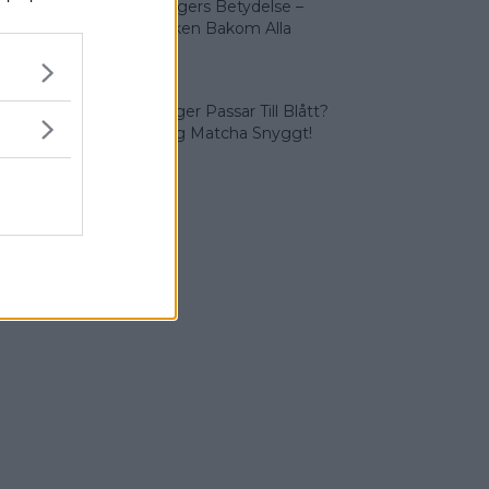
Olika Färgers Betydelse –
Symboliken Bakom Alla
Färger
Vilka Färger Passar Till Blått?
Vi Lär Dig Matcha Snyggt!