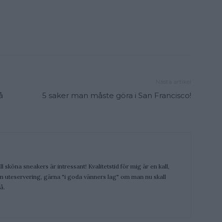
Nästa artikel
å
5 saker man måste göra i San Francisco!
ill sköna sneakers är intressant! Kvalitetstid för mig är en kall,
 en uteservering, gärna "i goda vänners lag" om man nu skall
å.