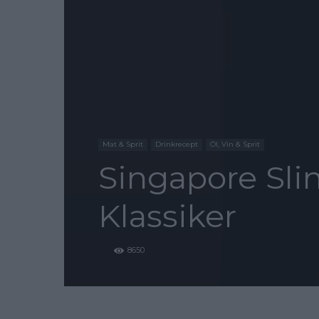
Mat & Sprit
Drinkrecept
Öl, Vin & Sprit
Singapore Sli
Klassiker
8650