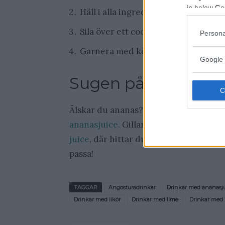
in below Go
Häll i alla ingrediense (minus garn
Sila över ett cocktailglas
Persona
Garnera med körsbär och annanas 
Google 
Sugen på mer drin
Älskar du ananas? Då tycker jag du ska
ananasjuice
. Gillar du juice i allmänhe
juice
, där hittar du alla möjliga slags 
passa!
TAGGAR
Angosturadrinkar
Drinkar med ananasj
Drinkar med likör
Drinkar med lime
Drinkar med 