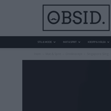
STIL & MODE
MAT & SPRIT
KROPP & HÄLSA
Hem
Mat & Sprit
Drinkrecept
Singapore Sling –