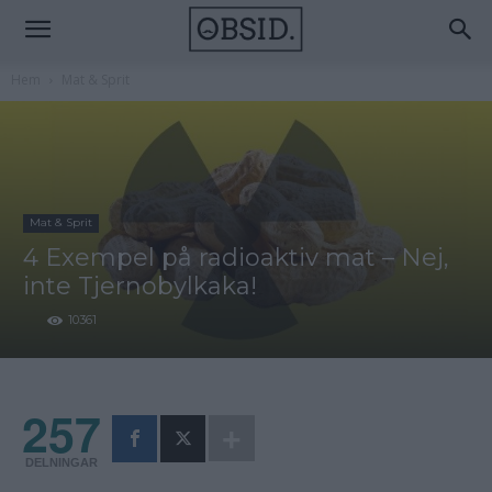
Hem
Mat & Sprit
Mat & Sprit
4 Exempel på radioaktiv mat – Nej,
inte Tjernobylkaka!
10361
257
DELNINGAR