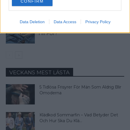
CONFIRM
consent section.
6e Juni?
Data Deletion
Data Access
Privacy Policy
Vad Är Den Lilla Fickan På Jeans
Till För?
VECKANS MEST LÄSTA
5 Tidlösa Frisyrer För Män Som Aldrig Blir
Omoderna
Klädkod Sommarfin – Vad Betyder Det
Och Hur Ska Du Klä...