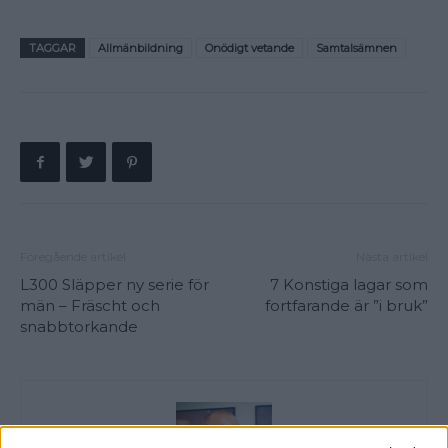
TAGGAR
Allmänbildning
Onödigt vetande
Samtalsämnen
Föregående artikel
Nästa artikel
L300 Släpper ny serie för
7 Konstiga lagar som
män – Fräscht och
fortfarande är ”i bruk”
snabbtorkande