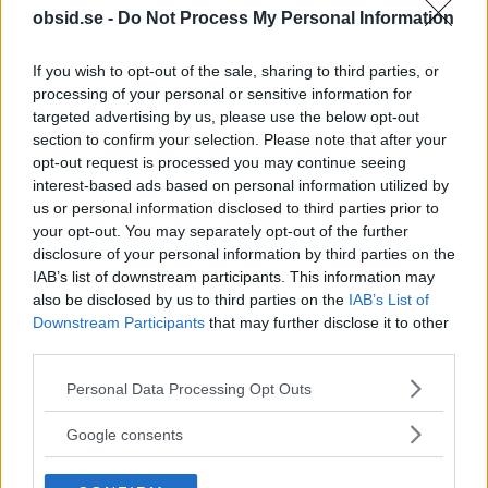
obsid.se -
Do Not Process My Personal Information
If you wish to opt-out of the sale, sharing to third parties, or
Sebastian
processing of your personal or sensitive information for
targeted advertising by us, please use the below opt-out
Allt från personlig utveckling till sköna sneakers är intressant!
section to confirm your selection. Please note that after your
Kvalitetstid för mig är en kall, ljus, amerikansk öl i solen på en
opt-out request is processed you may continue seeing
uteservering, gärna "i goda vänners lag" om man nu skall
interest-based ads based on personal information utilized by
slänga in något klyschigt också.
us or personal information disclosed to third parties prior to
your opt-out. You may separately opt-out of the further
disclosure of your personal information by third parties on the
IAB’s list of downstream participants. This information may
also be disclosed by us to third parties on the
IAB’s List of
RELATERADE ARTIKLAR
Downstream Participants
that may further disclose it to other
third parties.
Träna Med Träningsvärk – Svar På
Please note that this website/app uses one or more Google
Personal Data Processing Opt Outs
Alla Dina Frågor!
services and may gather and store information including but
not limited to your visit or usage behaviour. You may click to
Google consents
grant or deny consent to Google and its third-party tags to
use your data for below specified purposes in below Google
Varför Firar Vi Nationaldagen Den