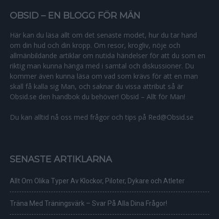
OBSID – EN BLOGG FÖR MÄN
Här kan du läsa allt om det senaste modet, hur du tar hand
om din hud och din kropp. Om resor, krogliv, nöje och
allmänbildande artiklar om nutida händelser för att du som en
riktig man kunna hänga med i samtal och diskussioner. Du
kommer även kunna läsa om vad som krävs för att en man
skall få kalla sig Man, och saknar du vissa attribut så är
Obsid.se den handbok du behöver! Obsid – Allt för Män!
Du kan alltid nå oss med frågor och tips på Red@Obsid.se
SENASTE ARTIKLARNA
Allt Om Olika Typer Av Klockor, Piloter, Dykare och Atleter
Träna Med Träningsvärk – Svar På Alla Dina Frågor!