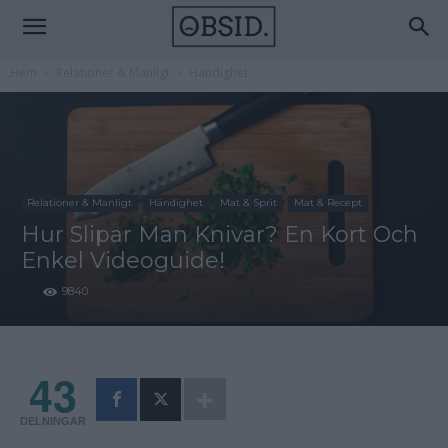
Hem
Relationer & Manligt
Händighet
Relationer & Manligt
Händighet
Mat & Sprit
Mat & Recept
Hur Slipar Man Knivar? En Kort Och
Enkel Videoguide!
9840
43
DELNINGAR