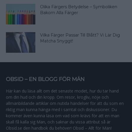
Olika Färgers Betydelse – Symboliken
Bakom Alla Färger
Vilka Färger Passar Till Blått? Vi Lär Dig
Matcha Snyggt!
OBSID – EN BLOGG FÖR MÄN
Här kan du läsa allt om det senaste modet, hur du tar hand
om din hud och din kropp. Om resor, krogliv, nöje och
allmänbildande artiklar om nutida händelser för att du som en
riktig man kunna hänga med i samtal och diskussioner. Du
kommer även kunna läsa om vad som krävs för att en man
skall få kalla sig Man, och saknar du vissa attribut så är
Obsid.se den handbok du behöver! Obsid – Allt för Män!