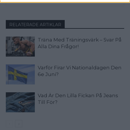
RELATERADE ARTIKLAR
Träna Med Träningsvärk – Svar På
Alla Dina Frågor!
Varför Firar Vi Nationaldagen Den
6e Juni?
Vad Är Den Lilla Fickan På Jeans
Till För?