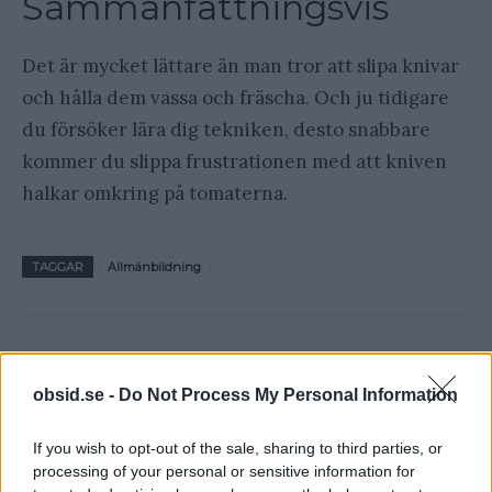
Sammanfattningsvis
Det är mycket lättare än man tror att slipa knivar
och hålla dem vassa och fräscha. Och ju tidigare
du försöker lära dig tekniken, desto snabbare
kommer du slippa frustrationen med att kniven
halkar omkring på tomaterna.
TAGGAR
Allmänbildning
obsid.se -
Do Not Process My Personal Information
If you wish to opt-out of the sale, sharing to third parties, or
processing of your personal or sensitive information for