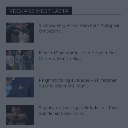
VECKANS MEST LÄSTA
5 Tidlösa Frisyrer För Män Som Aldrig Blir
Omoderna
Klädkod Sommarfin – Vad Betyder Det
Och Hur Ska Du Klä...
Färgmatchning av Kläder – Så matchar
du dina kläder rätt! Man...
9 Vanliga Tatueringars Betydelse – Tårar,
Spindelnät Svalor m.m.