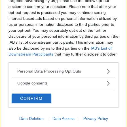
targeted advertising by us, please use the below opt-out
Föregående artikel
Nästa artikel
section to confirm your selection. Please note that after your
Djävulsbebisen anfaller
Vilket är världens
opt-out request is processed you may continue seeing
New York – Total Panik!
lyckligaste land? – Vi ligger
interest-based ads based on personal information utilized by
riktigt bra till! Tyvärr kan vi
us or personal information disclosed to third parties prior to
inte säga detsamma om
your opt-out. You may separately opt-out of the further
Bénin
disclosure of your personal information by third parties on the
IAB’s list of downstream participants. This information may
also be disclosed by us to third parties on the
IAB’s List of
Downstream Participants
that may further disclose it to other
third parties.
Please note that this website/app uses one or more Google
Personal Data Processing Opt Outs
services and may gather and store information including but
not limited to your visit or usage behaviour. You may click to
Google consents
grant or deny consent to Google and its third-party tags to
Sebastian
use your data for below specified purposes in below Google
Allt från personlig utveckling till sköna sneakers är intressant!
CONFIRM
consent section.
Kvalitetstid för mig är en kall, ljus, amerikansk öl i solen på en
uteservering, gärna "i goda vänners lag" om man nu skall
slänga in något klyschigt också.
Data Deletion
Data Access
Privacy Policy