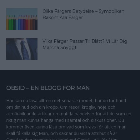
Olika Färgers Betydelse – Symboliken
Bakom Alla Färger
Vilka Färger Passar Till Blått? Vi Lär Dig
Matcha Snyggt!
OBSID – EN BLOGG FÖR MÄN
Här kan du läsa allt om det senaste modet, hur du tar hand
om din hud och din kropp. Om resor, krogliv, nöje och
allmänbildande artiklar om nutida händelser för att du som en
riktig man kunna hänga med i samtal och diskussioner. Du
kommer även kunna läsa om vad som krävs för att en man
skall få kalla sig Man, och saknar du vissa attribut så är
Obsid.se den handbok du behöver! Obsid – Allt för Män!