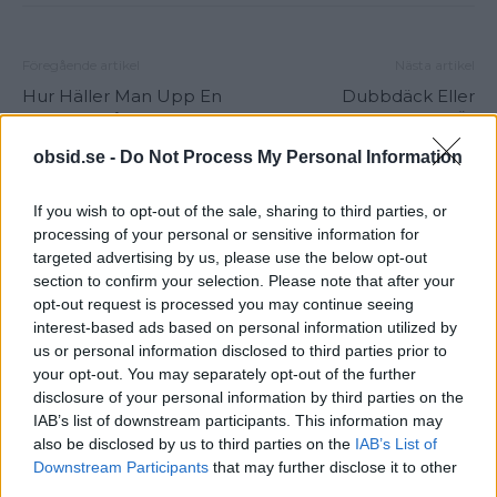
Föregående artikel
Nästa artikel
Hur Häller Man Upp En
Dubbdäck Eller
Guinness Så Att Den Blir
Friktionsdäck? Vad Är
Perfekt?
Säkrast Egentligen?
obsid.se -
Do Not Process My Personal Information
If you wish to opt-out of the sale, sharing to third parties, or
processing of your personal or sensitive information for
targeted advertising by us, please use the below opt-out
section to confirm your selection. Please note that after your
opt-out request is processed you may continue seeing
interest-based ads based on personal information utilized by
us or personal information disclosed to third parties prior to
Sebastian
your opt-out. You may separately opt-out of the further
Allt från personlig utveckling till sköna sneakers är intressant!
disclosure of your personal information by third parties on the
Kvalitetstid för mig är en kall, ljus, amerikansk öl i solen på en
IAB’s list of downstream participants. This information may
uteservering, gärna "i goda vänners lag" om man nu skall
also be disclosed by us to third parties on the
IAB’s List of
slänga in något klyschigt också.
Downstream Participants
that may further disclose it to other
third parties.