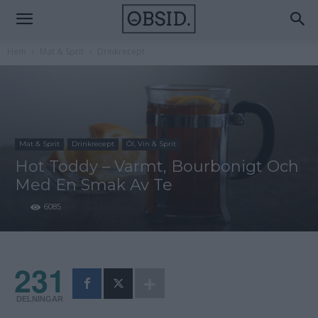
Hem
Mat & Sprit
Drinkrecept
Mat & Sprit
Drinkrecept
Öl, Vin & Sprit
Hot Toddy – Varmt, Bourbonigt Och
Med En Smak Av Te
6085
231
DELNINGAR