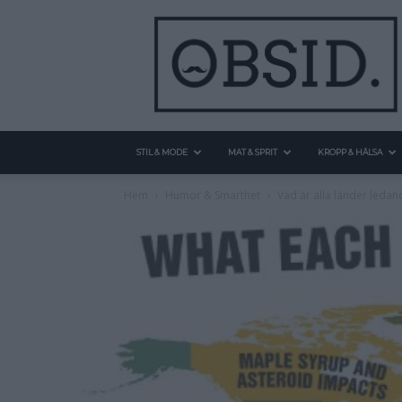
STIL & MODE
MAT & SPRIT
KROPP & HÄLSA
Hem
Humor & Smarthet
Vad är alla länder leda