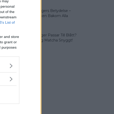
ou may
 personal
Olika Färgers Betydelse –
out of the
Symboliken Bakom Alla
 downstream
Färger
B’s List of
Vilka Färger Passar Till Blått?
er and store
Vi Lär Dig Matcha Snyggt!
to grant or
ed purposes