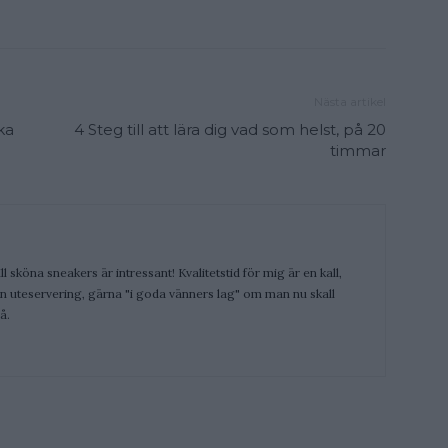
Nästa artikel
ka
4 Steg till att lära dig vad som helst, på 20
timmar
ill sköna sneakers är intressant! Kvalitetstid för mig är en kall,
 en uteservering, gärna "i goda vänners lag" om man nu skall
å.