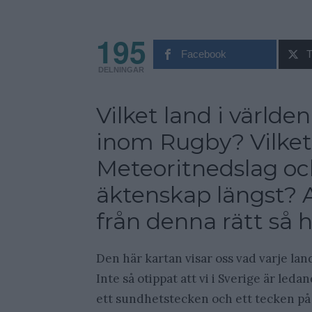
195
Facebook
T
DELNINGAR
Vilket land i värld
inom Rugby? Vilket
Meteoritnedslag och 
äktenskap längst? Al
från denna rätt så h
Den här kartan visar oss vad varje la
Inte så otippat att vi i Sverige är led
ett sundhetstecken och ett tecken på 