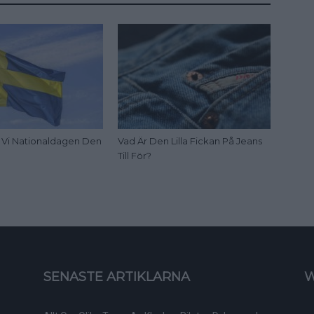
ar Vi Nationaldagen Den
Vad Är Den Lilla Fickan På Jeans
Till För?
SENASTE ARTIKLARNA
W