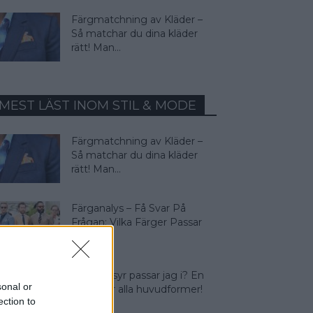
Färgmatchning av Kläder –
Så matchar du dina kläder
rätt! Man...
MEST LÄST INOM STIL & MODE
Färgmatchning av Kläder –
Så matchar du dina kläder
rätt! Man...
Färganalys – Få Svar På
Frågan: Vilka Färger Passar
Jag I?
Vilken frisyr passar jag i? En
sonal or
guide för alla huvudformer!
ection to