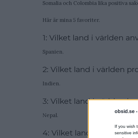
Somalia och Colombia lika positiva sak
Här är mina 5 favoriter.
1: Vilket land i världen 
Spanien.
2: Vilket land i världen p
Indien.
3: Vilket land i världen h
obsid.se 
Nepal.
If you wish 
4: Vilket land i världen h
sensitive in