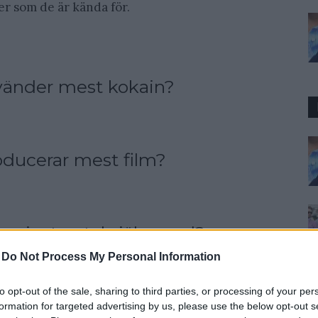
er som de är kända för.
använder mest kokain?
roducerar mest film?
ar minst antal självmord?
-
Do Not Process My Personal Information
to opt-out of the sale, sharing to third parties, or processing of your per
ar dyrast internet?
formation for targeted advertising by us, please use the below opt-out s