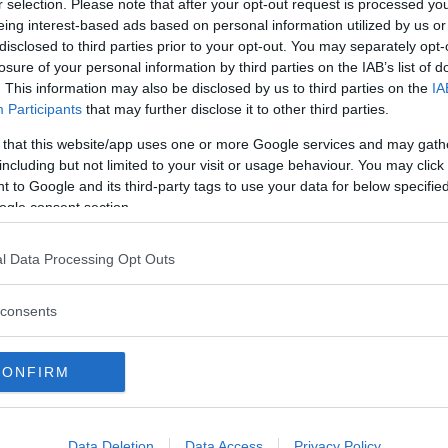
r selection. Please note that after your opt-out request is processed y
eing interest-based ads based on personal information utilized by us or
disclosed to third parties prior to your opt-out. You may separately opt-
losure of your personal information by third parties on the IAB’s list of
 mest sekulariserat
. This information may also be disclosed by us to third parties on the
IA
Participants
that may further disclose it to other third parties.
 that this website/app uses one or more Google services and may gath
including but not limited to your visit or usage behaviour. You may click 
te jag säga.
 to Google and its third-party tags to use your data for below specifi
ogle consent section.
änder ledande inom?
l Data Processing Opt Outs
consents
CONFIRM
Data Deletion
Data Access
Privacy Policy