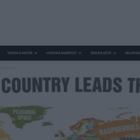
TEKNIK & MOTOR
HUMOR & SMARTHET
RESOR & NÖJE
RELATION
nde inom?