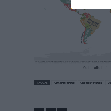
Vad är alla lände
TAGGAR
Allmänbildning
Onödigt vetande
Sa