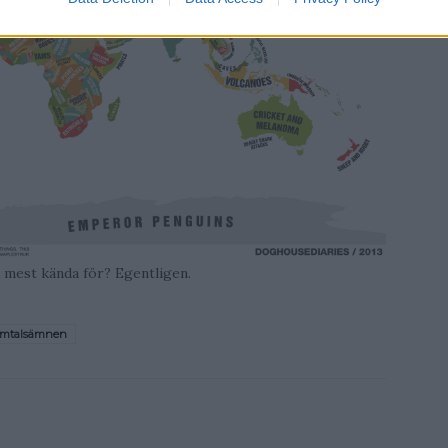
r mest kända för? Egentligen.
mtalsämnen