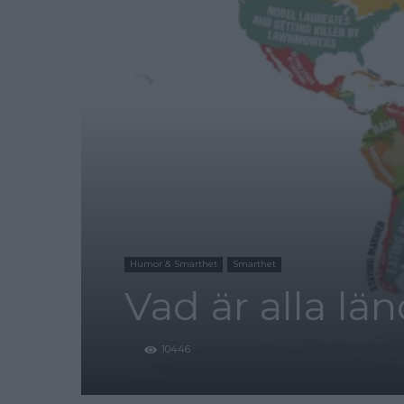
Humor & Smarthet
Smarthet
Vad är alla l
10446