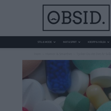
STIL & MODE
MAT & SPRIT
KROPP & HÄLSA
Hem
Humor & Smarthet
Tycker Du Att Det Är Svår