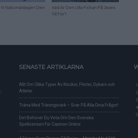
ar Vi Nationaldagen Den
Vad Är Den Lilla Fickan På Jeans
Till För?
SENASTE ARTIKLARNA
W
Allt Om Olika Typer Av Klockor, Piloter, Dykare och
,
Atleter
Träna Med Träningsvärk – Svar På Alla Dina Frågor!
Det Behöver Du Veta Om Den Svenska
Spellicensen För Casinon Online