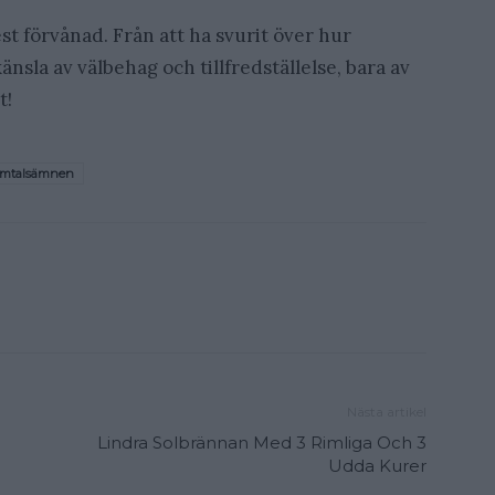
t förvånad. Från att ha svurit över hur
änsla av välbehag och tillfredställelse, bara av
t!
mtalsämnen
Nästa artikel
Lindra Solbrännan Med 3 Rimliga Och 3
Udda Kurer