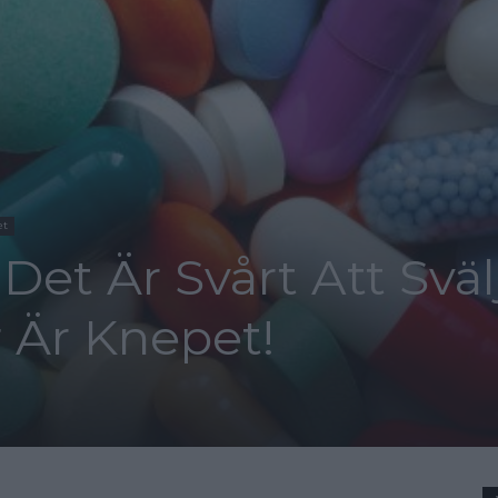
et
Det Är Svårt Att Sväl
r Är Knepet!