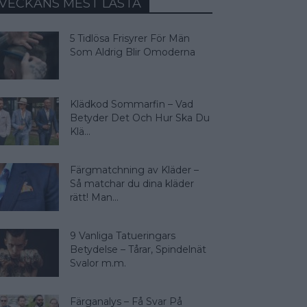
VECKANS MEST LÄSTA
5 Tidlösa Frisyrer För Män
Som Aldrig Blir Omoderna
Klädkod Sommarfin – Vad
Betyder Det Och Hur Ska Du
Klä...
Färgmatchning av Kläder –
Så matchar du dina kläder
rätt! Man...
9 Vanliga Tatueringars
Betydelse – Tårar, Spindelnät
Svalor m.m.
Färganalys – Få Svar På