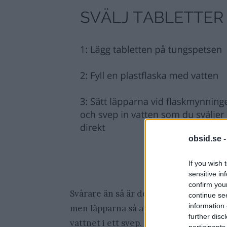
obsid.se 
If you wish 
sensitive in
confirm you
Svårare än så är det alltså inte, viktig
continue se
information 
men läpparna så att ingen luft kommer 
further disc
vattnet i ett svep.
participants