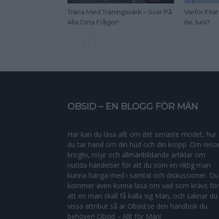
Träna Med Träningsvärk – Svar På
Varför Fir
Alla Dina Frågor!
6e Juni?
OBSID – EN BLOGG FÖR MÄN
Här kan du läsa allt om det senaste modet, hur
du tar hand om din hud och din kropp. Om resor
krogliv, nöje och allmänbildande artiklar om
nutida händelser för att du som en riktig man
kunna hänga med i samtal och diskussioner. Du
kommer även kunna läsa om vad som krävs för
att en man skall få kalla sig Man, och saknar du
vissa attribut så är Obsid.se den handbok du
behöver! Obsid – Allt för Män!