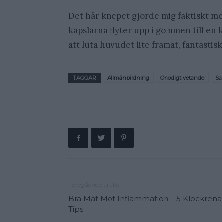
Det här knepet gjorde mig faktiskt mes
kapslarna flyter upp i gommen till en k
att luta huvudet lite framåt, fantastisk
TAGGAR
Allmänbildning
Onödigt vetande
Sa
Föregående artikel
Bra Mat Mot Inflammation – 5 Klockrena
Tips