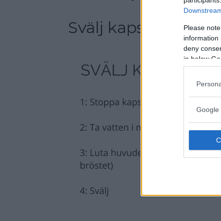
Downstream 
Svälj kapslar enkelt
Please note
information 
deny consent
in below Go
Persona
Google 