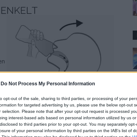
-
Do Not Process My Personal Information
to opt-out of the sale, sharing to third parties, or processing of your per
formation for targeted advertising by us, please use the below opt-out s
r selection. Please note that after your opt-out request is processed y
t att komma ihåg bara är att sluta tätt om flaskan
eing interest-based ads based on personal information utilized by us or
disclosed to third parties prior to your opt-out. You may separately opt-
in, tabletter skall liksom sköljas ned med
losure of your personal information by third parties on the IAB’s list of
. This information may also be disclosed by us to third parties on the
IA