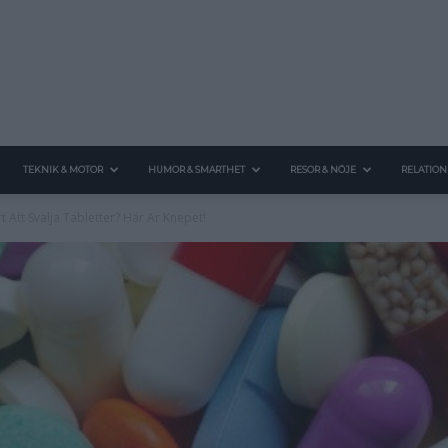
TEKNIK & MOTOR
HUMOR & SMARTHET
RESOR & NÖJE
RELATION
t Att Svälja Tabletter? Här Är Knepet!