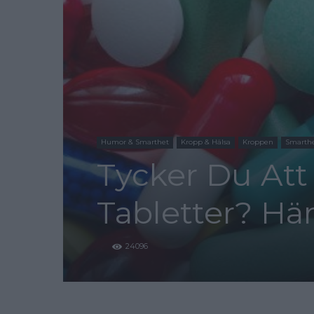
Humor & Smarthet
Kropp & Hälsa
Kroppen
Smarth
Tycker Du Att 
Tabletter? Hä
24096