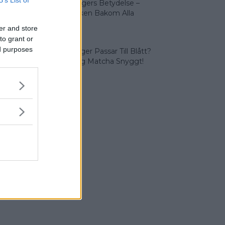
Olika Färgers Betydelse –
Symboliken Bakom Alla
Färger
er and store
to grant or
ed purposes
Vilka Färger Passar Till Blått?
Vi Lär Dig Matcha Snyggt!