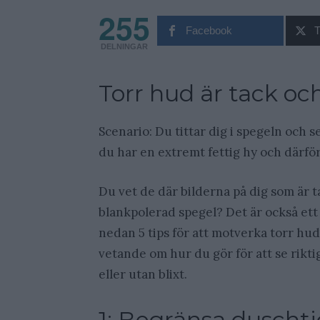
255
Facebook
T
DELNINGAR
Torr hud är tack och
Scenario: Du tittar dig i spegeln och s
du har en extremt fettig hy och därför 
Du vet de där bilderna på dig som är t
blankpolerad spegel? Det är också ett
nedan 5 tips för att motverka torr hud.
vetande om hur du gör för att se rikti
eller utan blixt.
1: Begränsa duscht