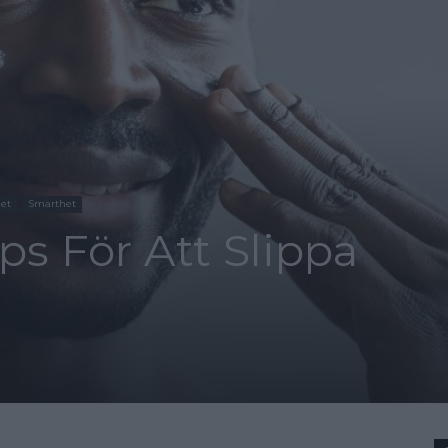
et
Smarthet
ps För Att Slippa