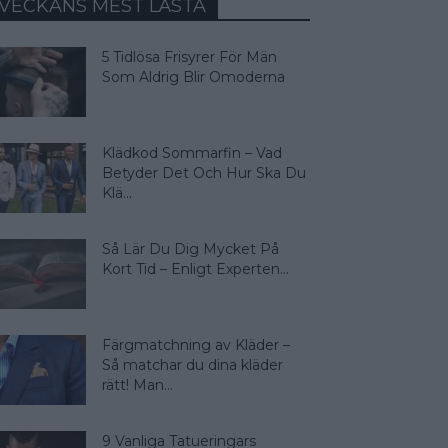
VECKANS MEST LÄSTA
5 Tidlösa Frisyrer För Män
Som Aldrig Blir Omoderna
Klädkod Sommarfin – Vad
Betyder Det Och Hur Ska Du
Klä...
Så Lär Du Dig Mycket På
Kort Tid – Enligt Experten...
Färgmatchning av Kläder –
Så matchar du dina kläder
rätt! Man...
9 Vanliga Tatueringars