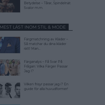
Betydelse – Tårar, Spindelnät
Svalor m.m.
MEST LÄST INOM STIL & MODE
Färgmatchning av Kläder –
Så matchar du dina kläder
rätt! Man...
Färganalys – Få Svar På
Frågan: Vilka Färger Passar
Jag I?
Vilken frisyr passar jag i? En
guide för alla huvudformer!