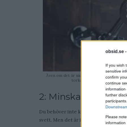
obsid.se 
If you wish 
sensitive in
Även om det är nice med en riktigt lång o
confirm you
torkar ut huden extremt myck
continue se
information 
2: Minska din använ
further disc
participants
Downstream 
Du behöver inte känna att du ska slut
Please note
svett. Men det är inte fel att avvänja 
information 