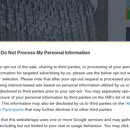
-
Do Not Process My Personal Information
to opt-out of the sale, sharing to third parties, or processing of your per
formation for targeted advertising by us, please use the below opt-out s
ch varm dusch så bör du undvika det. Det varma vattnet
r selection. Please note that after your opt-out request is processed y
et och kan ge dig riktigt jobbiga besvär
eing interest-based ads based on personal information utilized by us or
disclosed to third parties prior to your opt-out. You may separately opt-
dning av tvål
losure of your personal information by third parties on the IAB’s list of
. This information may also be disclosed by us to third parties on the
IA
Participants
that may further disclose it to other third parties.
a använda tvål och därmed gå runt och lukta
 that this website/app uses one or more Google services and may gath
kroppen från en överdos av tvål.
including but not limited to your visit or usage behaviour. You may click 