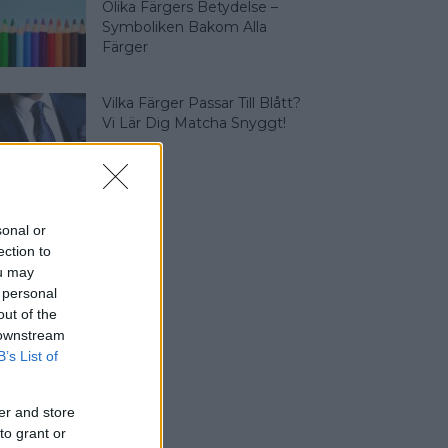
Olika Färgers Betydelse –
Symboliken Bakom Alla
Färger
Vilka Färger Passar Till Blått?
Vi Lär Dig Matcha Snyggt!
sonal or
ection to
ou may
 personal
out of the
 downstream
B’s List of
er and store
to grant or