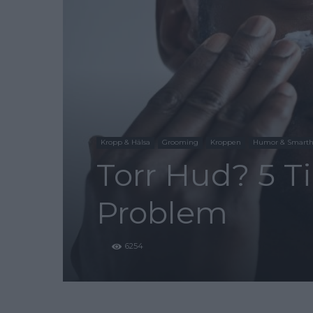
Kropp & Hälsa
Grooming
Kroppen
Humor & Smarth
Torr Hud? 5 Ti
Problem
6254