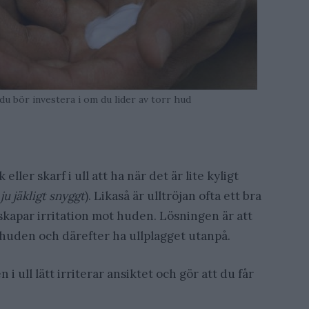
du bör investera i om du lider av torr hud
eller skarf i ull att ha när det är lite kyligt
ju jäkligt snyggt
). Likaså är ulltröjan ofta ett bra
skapar irritation mot huden. Lösningen är att
 huden och därefter ha ullplagget utanpå.
 i ull lätt irriterar ansiktet och gör att du får