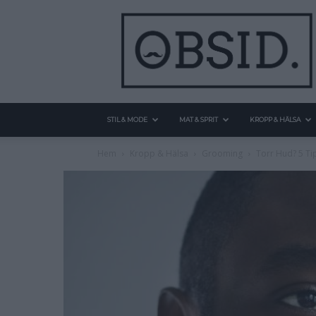
STIL & MODE
MAT & SPRIT
KROPP & HÄLSA
Hem
Kropp & Hälsa
Grooming
Torr Hud? 5 Ti