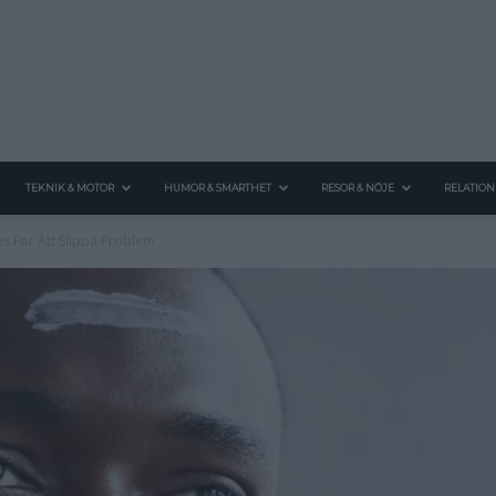
TEKNIK & MOTOR
HUMOR & SMARTHET
RESOR & NÖJE
RELATION
ps För Att Slippa Problem