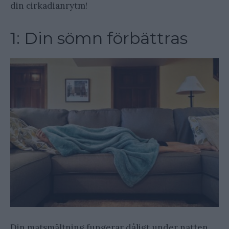
din cirkadianrytm!
1: Din sömn förbättras
Din matsmältning fungerar dåligt under natten