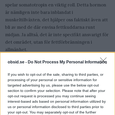
spelar somatotropin en viktig roll. Detta hormon
är nämligen inte bara inblandat i
muskeltillväxten, det hjälper oss faktiskt även att
bli av med de där envisa fettkuddarna runt
midjan. Ja alltså, det är inte specifikt ansvarigt för
det området, utan för fettförbränningen i
allmänhet.
obsid.se -
Do Not Process My Personal Information
Äter du inget på 12 timmar så ökar som sagt
utsöndringen av somatotropin, och vem vill inte
If you wish to opt-out of the sale, sharing to third parties, or
maximera effekten av ett hormon som både
processing of your personal or sensitive information for
targeted advertising by us, please use the below opt-out
hjälper oss
få mer muskler
och samtidigt
bränna
section to confirm your selection. Please note that after your
fett
?
opt-out request is processed you may continue seeing
interest-based ads based on personal information utilized by
us or personal information disclosed to third parties prior to
Är du orolig för att du ska
your opt-out. You may separately opt-out of the further