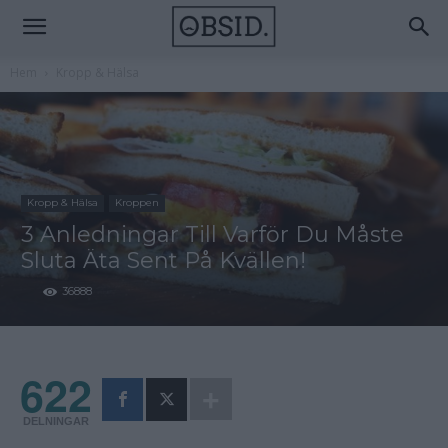
Hem
Kropp & Hälsa
Kropp & Hälsa
Kroppen
3 Anledningar Till Varför Du Måste
Sluta Äta Sent På Kvällen!
36888
622
DELNINGAR