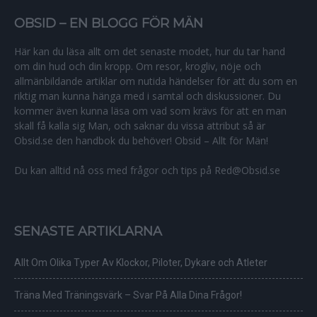
OBSID – EN BLOGG FÖR MÄN
Här kan du läsa allt om det senaste modet, hur du tar hand
om din hud och din kropp. Om resor, krogliv, nöje och
allmänbildande artiklar om nutida händelser för att du som en
riktig man kunna hänga med i samtal och diskussioner. Du
kommer även kunna läsa om vad som krävs för att en man
skall få kalla sig Man, och saknar du vissa attribut så är
Obsid.se den handbok du behöver! Obsid – Allt för Män!
Du kan alltid nå oss med frågor och tips på Red@Obsid.se
SENASTE ARTIKLARNA
Allt Om Olika Typer Av Klockor, Piloter, Dykare och Atleter
Träna Med Träningsvärk – Svar På Alla Dina Frågor!