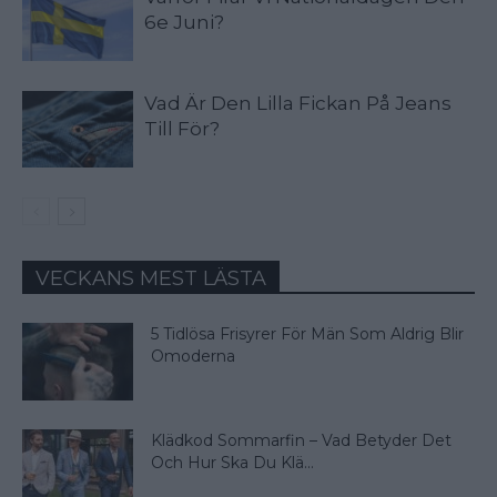
6e Juni?
Vad Är Den Lilla Fickan På Jeans
Till För?
VECKANS MEST LÄSTA
5 Tidlösa Frisyrer För Män Som Aldrig Blir
Omoderna
Klädkod Sommarfin – Vad Betyder Det
Och Hur Ska Du Klä...