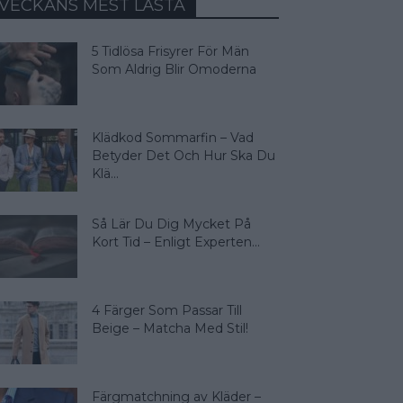
VECKANS MEST LÄSTA
5 Tidlösa Frisyrer För Män
Som Aldrig Blir Omoderna
Klädkod Sommarfin – Vad
Betyder Det Och Hur Ska Du
Klä...
Så Lär Du Dig Mycket På
Kort Tid – Enligt Experten...
4 Färger Som Passar Till
Beige – Matcha Med Stil!
Färgmatchning av Kläder –