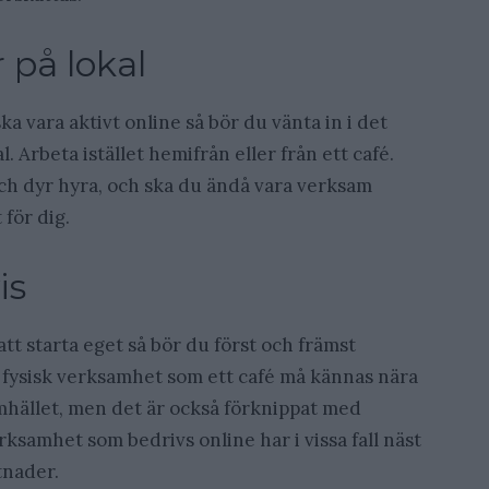
 på lokal
a vara aktivt online så bör du vänta in i det
. Arbeta istället hemifrån eller från ett café.
och dyr hyra, och ska du ändå vara verksam
 för dig.
is
 starta eget så bör du först och främst
 fysisk verksamhet som ett café må kännas nära
amhället, men det är också förknippat med
ksamhet som bedrivs online har i vissa fall näst
tnader.