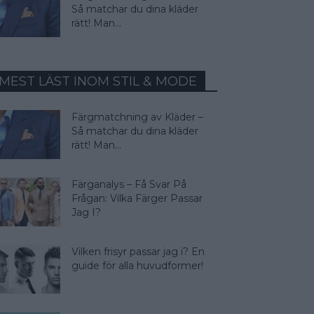
Så matchar du dina kläder
rätt! Man...
MEST LÄST INOM STIL & MODE
Färgmatchning av Kläder –
Så matchar du dina kläder
rätt! Man...
Färganalys – Få Svar På
Frågan: Vilka Färger Passar
Jag I?
Vilken frisyr passar jag i? En
guide för alla huvudformer!