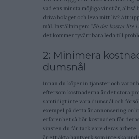
vad ens minsta möjliga vinst är, allts
driva bolaget och leva mitt liv? Att up
mål. Inställningen: ”
äh det kostar lite 
det kommer tyvärr bara leda till prob
2: Minimera kostna
dumsnål
Innan du köper in tjänster och varor b
eftersom kostnaderna är det stora pr
samtidigt inte vara dumsnål och försök
exempel på detta är annonsering onlin
erfarenhet så bör kostnaden för deras
vinsten du får tack vare deras arbete
är ett äkta hantverk som inte ska und