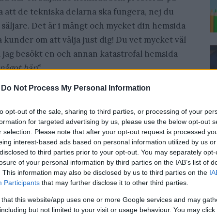
a att de tekniska delarna ska fungera, nej du
säljare. Det är i mångt och mycket din hemsida
kunder om att välja just dig! Du vet mycket väl
m jag besökt en och annan katastrofal hemsida
något här!
”.
-
Do Not Process My Personal Information
to opt-out of the sale, sharing to third parties, or processing of your per
formation for targeted advertising by us, please use the below opt-out s
r selection. Please note that after your opt-out request is processed y
eing interest-based ads based on personal information utilized by us or
disclosed to third parties prior to your opt-out. You may separately opt-
losure of your personal information by third parties on the IAB’s list of
. This information may also be disclosed by us to third parties on the
IA
Participants
that may further disclose it to other third parties.
 that this website/app uses one or more Google services and may gath
including but not limited to your visit or usage behaviour. You may click 