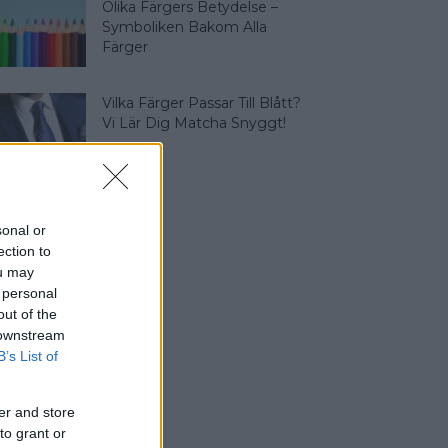
Olika Färgers Betydelse –
Symboliken Bakom Alla
Färger
Vilka Färger Passar Till Blått?
Vi Lär Dig Matcha Snyggt!
sonal or
ection to
ou may
 personal
out of the
 downstream
B’s List of
er and store
to grant or