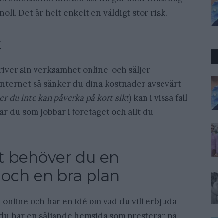
oll. Det är helt enkelt en väldigt stor risk.
t
river sin verksamhet online, och säljer
 internet så sänker du dina kostnader avsevärt.
r du inte kan påverka på kort sikt
) kan i vissa fall
är du som jobbar i företaget och allt du
lt behöver du en
 och en bra plan
 online och har en idé om vad du vill erbjuda
t du har en säljande hemsida som presterar på