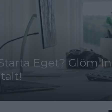
Starta Eget? Glöm In
talt!