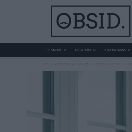
STIL & MODE
MAT & SPRIT
KROPP & HÄLSA
Hem
Relationer & Manligt
Arbete & Karriär
Sug