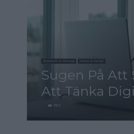
Relationer & Manligt
Arbete & Karriär
Sugen På Att 
Att Tänka Digi
1803