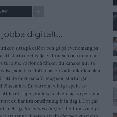
itter
jobba digitalt…
i butiker, sitta på caféer och gå på evenemang på
 att starta eget välja en bransch och en niche
ne till 90%. Varför då tänker du kanske nu? Ja
levelse, som t.ex. doften av en kaffe eller känslan
r att de flesta småföretag som startar går i
 lönsamhet. En extremt viktig aspekt av
att ha ett lager, en lokal och en massa personal
ver att du har bra omsättning från dag 1. Det går
utik och ”
gå lite minus i början
”, det finns väldigt
ert att sannolikheten att du går med vinst dag