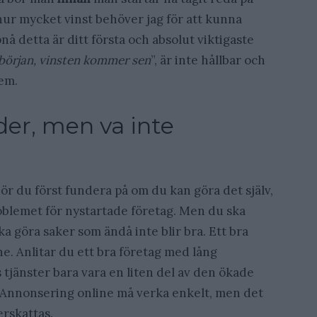
å hur mycket vinst behöver jag för att kunna
pnå detta är ditt första och absolut viktigaste
i början, vinsten kommer sen
”, är inte hållbar och
lem.
der, men va inte
ör du först fundera på om du kan göra det själv,
oblemet för nystartade företag. Men du ska
a göra saker som ändå inte blir bra. Ett bra
e. Anlitar du ett bra företag med lång
 tjänster bara vara en liten del av den ökade
. Annonsering online må verka enkelt, men det
erskattas.