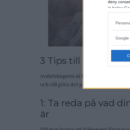
deny consent
in below Go
Persona
Google 
3 Tips till dig som vi
Avslutningsvis så kommer här 3 värdeful
och vill göra det primärt digitalt.
1: Ta reda på vad di
är
Vill man bygga ett hälsosamt företag 