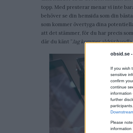
topp. Med presterar menar vi inte bar
behöver se din hemsida som din bästa 
som kommer övertyga dina potentiella 
att det stämmer, för du har precis so
där du känt ”
Jag kommer aldrig handla 
obsid.se 
If you wish 
sensitive in
confirm you
continue se
information 
further disc
participants
Downstream 
Please note
information 