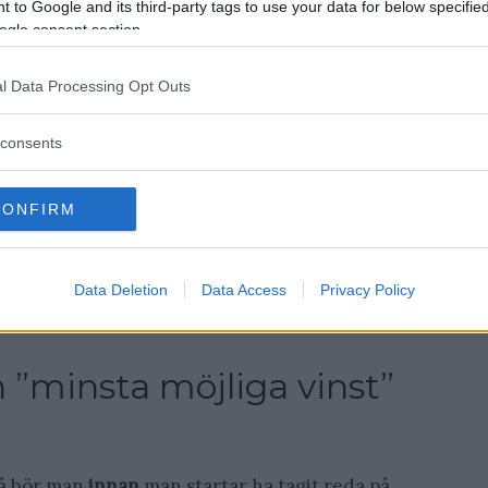
 to Google and its third-party tags to use your data for below specifi
ogle consent section.
l Data Processing Opt Outs
consents
CONFIRM
ll satsa digitalt
la tips till dig som funderar på att starta eget
Data Deletion
Data Access
Privacy Policy
n ”minsta möjliga vinst”
så bör man
innan
man startar ha tagit reda på