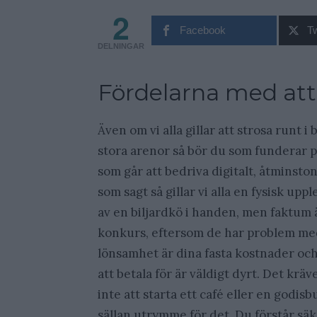
2
Facebook
Tw
DELNINGAR
Fördelarna med att 
Även om vi alla gillar att strosa runt 
stora arenor så bör du som funderar på
som går att bedriva digitalt, åtminsto
som sagt så gillar vi alla en fysisk upp
av en biljardkö i handen, men faktum ä
konkurs, eftersom de har problem med
lönsamhet är dina fasta kostnader och 
att betala för är väldigt dyrt. Det krä
inte att starta ett café eller en godisb
sällan utrymme för det. Du förstår säk