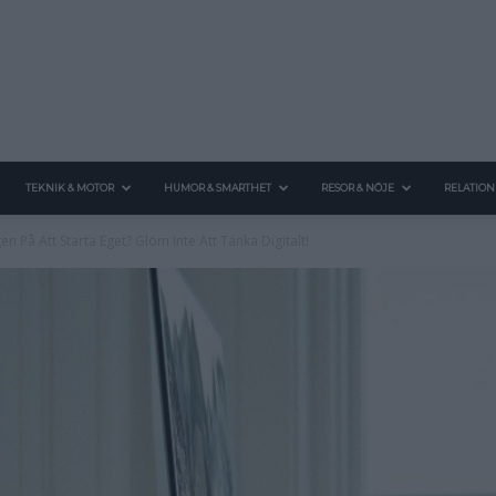
TEKNIK & MOTOR
HUMOR & SMARTHET
RESOR & NÖJE
RELATION
en På Att Starta Eget? Glöm Inte Att Tänka Digitalt!