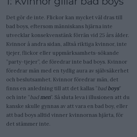
1: Kvinnor gillar bad boys
Det gör de inte. Flickor kan mycket väl dras till
bad boys, eftersom människans hjärna inte
utvecklar konsekvenstänk förrän vid 25 års ålder.
Kvinnor å andra sidan, alltså riktiga kvinnor, inte
tjejer, flickor eller uppmärksamhets-sökande
”party-tjejer”, de föredrar inte bad boys. Kvinnor
föredrar män med en tydlig aura av självsäkerhet
och beslutsamhet. Kvinnor föredrar män, det
finns en anledning till att det kallas ”
bad
boys
”
och inte ”
bad
men
”. Så sluta leva i illusionen att du
kanske skulle gynnas av att vara en bad boy, eller
att bad boys alltid vinner kvinnornas hjärta, för
det stämmer inte.