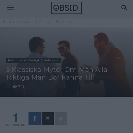
Hem
Relationer & Manligt
Relationer
Relationer & Manligt
Relationer
5 Klassiska Myter Om Män Alla
Riktiga Män Bör Känna Till
7112
1
DELNINGAR