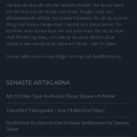
Här kan du läsa allt om det senaste modet, hur du tar hand
om din hud och din kropp. Om resor, krogliv, nöje och
allmänbildande artiklar om nutida händelser för att du som en
riktig man kunna hänga med i samtal och diskussioner. Du
kommer även kunna läsa om vad som krävs för att en man
skall få kalla sig Man, och saknar du vissa attribut så är
Obsid.se den handbok du behöver! Obsid – Allt för Män!
Du kan alltid nå oss med frågor och tips på Red@Obsid.se
SENASTE ARTIKLARNA
Allt Om Olika Typer Av Klockor, Piloter, Dykare och Atleter
Träna Med Träningsvärk – Svar På Alla Dina Frågor!
Det Behöver Du Veta Om Den Svenska Spellicensen För Casinon
Online