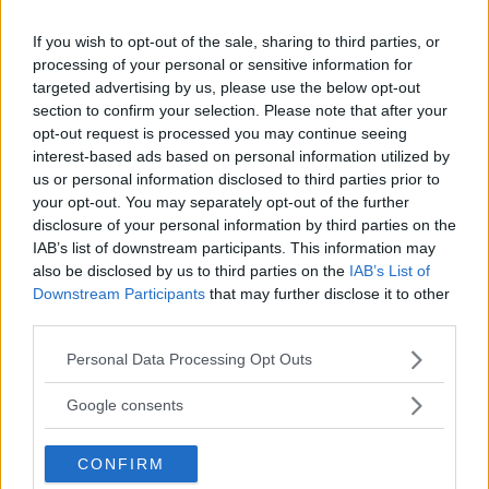
benägna att visa kärlek via andra uttryck. Du kan
läsa mer om det här i vår artikel: ”
Hur visar män
If you wish to opt-out of the sale, sharing to third parties, or
processing of your personal or sensitive information for
att de är förälskade?
”.
targeted advertising by us, please use the below opt-out
section to confirm your selection. Please note that after your
Bonusfakta!
opt-out request is processed you may continue seeing
interest-based ads based on personal information utilized by
us or personal information disclosed to third parties prior to
Som bonus slänger vi in en myt som inte är en
your opt-out. You may separately opt-out of the further
disclosure of your personal information by third parties on the
myt, nämligen det här med
Blueballs
. Du har
IAB’s list of downstream participants. This information may
säkert hört talas om att pungen kan bli blå om
also be disclosed by us to third parties on the
IAB’s List of
Downstream Participants
that may further disclose it to other
man är upphetsad för länge utan att få utlösning,
third parties.
och det stämmer faktiskt. Det är inte en myt, även
Please note that this website/app uses one or more Google
om många tror det. Läs mer om
Blue Balls
och hur
Personal Data Processing Opt Outs
services and may gather and store information including but
man blir av med det.
not limited to your visit or usage behaviour. You may click to
Google consents
grant or deny consent to Google and its third-party tags to
use your data for below specified purposes in below Google
Sammanfattningsvis om
CONFIRM
consent section.