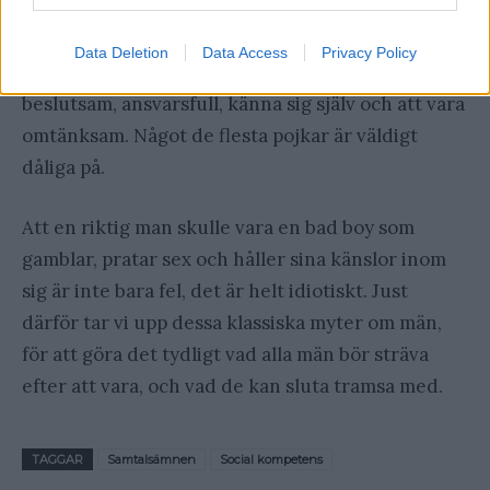
dessa myter om män
Data Deletion
Data Access
Privacy Policy
Att vara en riktig man handlar om att vara
beslutsam, ansvarsfull, känna sig själv och att vara
omtänksam. Något de flesta pojkar är väldigt
dåliga på.
Att en riktig man skulle vara en bad boy som
gamblar, pratar sex och håller sina känslor inom
sig är inte bara fel, det är helt idiotiskt. Just
därför tar vi upp dessa klassiska myter om män,
för att göra det tydligt vad alla män bör sträva
efter att vara, och vad de kan sluta tramsa med.
TAGGAR
Samtalsämnen
Social kompetens