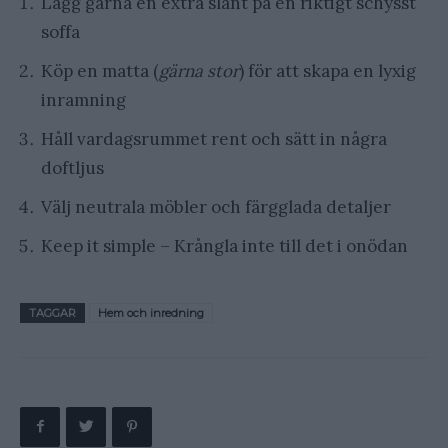
Lägg gärna en extra slant på en riktigt schysst
soffa
Köp en matta (
gärna stor
) för att skapa en lyxig
inramning
Håll vardagsrummet rent och sätt in några
doftljus
Välj neutrala möbler och färgglada detaljer
Keep it simple – Krångla inte till det i onödan
TAGGAR
Hem och inredning