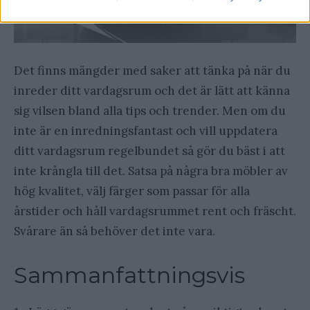
Det finns mängder med saker att tänka på när du
inreder ditt vardagsrum och det är lätt att känna
sig vilsen bland alla tips och trender. Men om du
inte är en inredningsfantast och vill uppdatera
ditt vardagsrum regelbundet så gör du bäst i att
inte krångla till det. Satsa på några bra möbler av
hög kvalitet, välj färger som passar för alla
årstider och håll vardagsrummet rent och fräscht.
Svårare än så behöver det inte vara.
Sammanfattningsvis