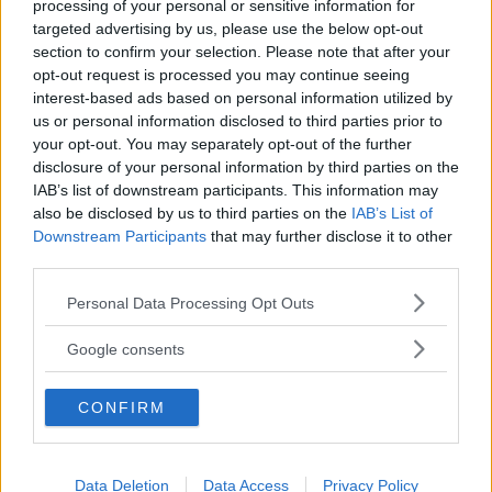
processing of your personal or sensitive information for
möbler i neutrala färger (
soffa, bord, lampor osv.
),
targeted advertising by us, please use the below opt-out
och komplettera med färgstarka detaljer.
section to confirm your selection. Please note that after your
opt-out request is processed you may continue seeing
Detaljerna kan exempelvis vara en snygg tavla
interest-based ads based on personal information utilized by
eller en vas. Se bara till att inte överdriva – hellre
us or personal information disclosed to third parties prior to
your opt-out. You may separately opt-out of the further
för lite än för mycket.
disclosure of your personal information by third parties on the
IAB’s list of downstream participants. This information may
5: Keep it simple
also be disclosed by us to third parties on the
IAB’s List of
Downstream Participants
that may further disclose it to other
third parties.
Please note that this website/app uses one or more Google
Personal Data Processing Opt Outs
services and may gather and store information including but
not limited to your visit or usage behaviour. You may click to
Google consents
grant or deny consent to Google and its third-party tags to
use your data for below specified purposes in below Google
CONFIRM
consent section.
Data Deletion
Data Access
Privacy Policy