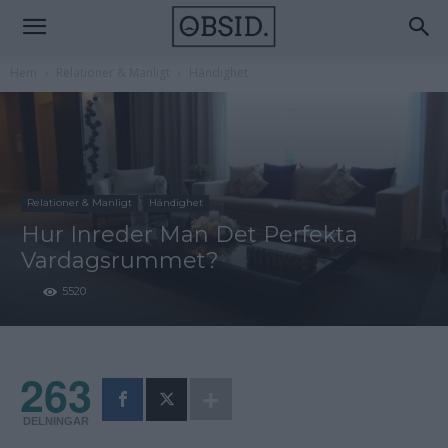
Hem
Relationer & Manligt
Händighet
Relationer & Manligt
Händighet
Hur Inreder Man Det Perfekta
Vardagsrummet?
5520
263
DELNINGAR