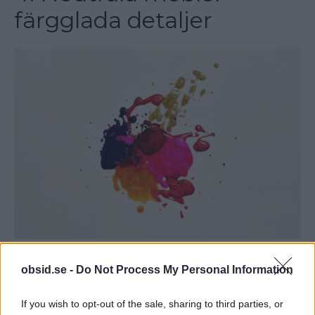
färgglada detaljer
Att välja rätt färger till vardagsrummet är en hel
obsid.se -
Do Not Process My Personal Information
vetenskap. Om du inte är expert inom området så
If you wish to opt-out of the sale, sharing to third parties, or
finns det ett enkelt tips som du kan följa: välj