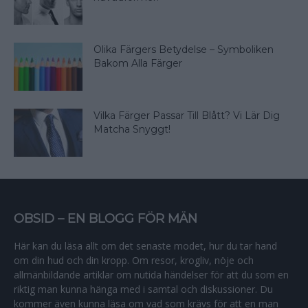
Olika Färgers Betydelse – Symboliken
Bakom Alla Färger
Vilka Färger Passar Till Blått? Vi Lär Dig
Matcha Snyggt!
OBSID – EN BLOGG FÖR MÄN
Här kan du läsa allt om det senaste modet, hur du tar hand
om din hud och din kropp. Om resor, krogliv, nöje och
allmänbildande artiklar om nutida händelser för att du som en
riktig man kunna hänga med i samtal och diskussioner. Du
kommer även kunna läsa om vad som krävs för att en man