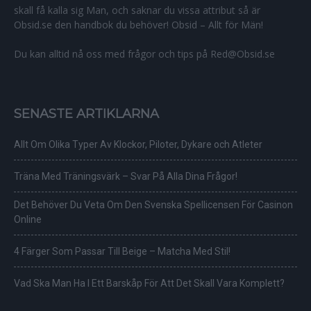
skall få kalla sig Man, och saknar du vissa attribut så är
Obsid.se den handbok du behöver! Obsid – Allt för Män!
Du kan alltid nå oss med frågor och tips på Red@Obsid.se
SENASTE ARTIKLARNA
Allt Om Olika Typer Av Klockor, Piloter, Dykare och Atleter
Träna Med Träningsvärk – Svar På Alla Dina Frågor!
Det Behöver Du Veta Om Den Svenska Spellicensen För Casinon
Online
4 Färger Som Passar Till Beige – Matcha Med Stil!
Vad Ska Man Ha I Ett Barskåp För Att Det Skall Vara Komplett?