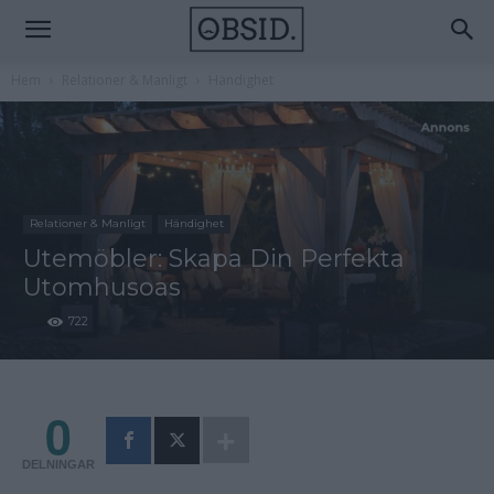
Hem
Relationer & Manligt
Händighet
Relationer & Manligt
Händighet
Utemöbler: Skapa Din Perfekta
Utomhusoas
722
0
DELNINGAR