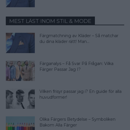
MEST LÄST INOM STIL & MODE
Färgmatchning av Kläder – Så matchar
du dina kläder rätt! Man...
Färganalys – Få Svar På Frågan: Vilka
Färger Passar Jag I?
Vilken frisyr passar jag i? En guide för alla
huvudformer!
Olika Färgers Betydelse – Symboliken
Bakom Alla Färger