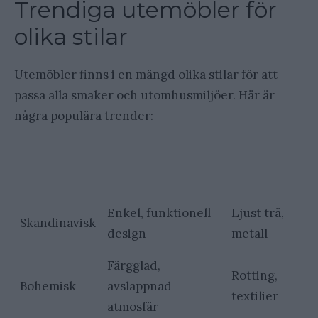
Trendiga utemöbler för
olika stilar
Utemöbler finns i en mängd olika stilar för att
passa alla smaker och utomhusmiljöer. Här är
några populära trender:
Populära
Stil
Kännetecken
material
Enkel, funktionell
Ljust trä,
Skandinavisk
design
metall
Färgglad,
Rotting,
Bohemisk
avslappnad
textilier
atmosfär