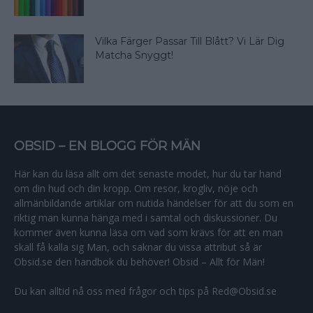
Vilka Färger Passar Till Blått? Vi Lär Dig
Matcha Snyggt!
OBSID – EN BLOGG FÖR MÄN
Här kan du läsa allt om det senaste modet, hur du tar hand
om din hud och din kropp. Om resor, krogliv, nöje och
allmänbildande artiklar om nutida händelser för att du som en
riktig man kunna hänga med i samtal och diskussioner. Du
kommer även kunna läsa om vad som krävs för att en man
skall få kalla sig Man, och saknar du vissa attribut så är
Obsid.se den handbok du behöver! Obsid – Allt för Män!
Du kan alltid nå oss med frågor och tips på Red@Obsid.se