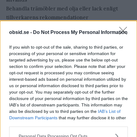
Behandla trämöbler med olja eller lack enligt
tillverkarens rekommendationer
Använd möbelskydd eller förvara möblerna
obsid.se -
Do Not Process My Personal Information
inomhus under vintern
Genom att ta hand om dina utemöbler på rätt sätt
If you wish to opt-out of the sale, sharing to third parties, or
kan du njuta av dem under många säsonger
processing of your personal or sensitive information for
targeted advertising by us, please use the below opt-out
framöver.
section to confirm your selection. Please note that after your
opt-out request is processed you may continue seeing
Accessoarer som lyfter
interest-based ads based on personal information utilized by
us or personal information disclosed to third parties prior to
din uteplats
your opt-out. You may separately opt-out of the further
disclosure of your personal information by third parties on the
IAB’s list of downstream participants. This information may
Rätt accessoarer kan förvandla din uteplats från
also be disclosed by us to third parties on the
IAB’s List of
trevlig till fantastisk. Här är några idéer för att
Downstream Participants
that may further disclose it to other
third parties.
skapa en inbjudande atmosfär:
Please note that this website/app uses one or more Google
Personal Data Processing Opt Outs