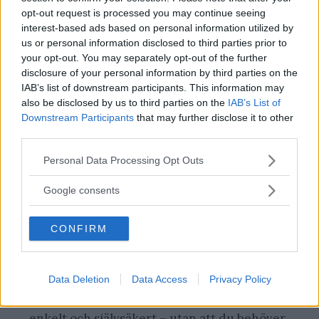
som bara ger lite mer djup än målad gips.
opt-out request is processed you may continue seeing
Skillnaden ligger i känslan – att rummet helt
interest-based ads based on personal information utilized by
us or personal information disclosed to third parties prior to
enkelt känns klart.
your opt-out. You may separately opt-out of the further
disclosure of your personal information by third parties on the
Här är några konkreta exempel där tapet
IAB’s list of downstream participants. This information may
also be disclosed by us to third parties on the
IAB’s List of
verkligen gör jobbet:
Downstream Participants
that may further disclose it to other
third parties.
Små rum utan fönster, som ett hemmagym i
Please note that this website/app uses one or more Google
Personal Data Processing Opt Outs
källaren, är perfekta kandidater för att ta ut
services and may gather and store information including but
svängarna. Genom att addera ett svindlande
not limited to your visit or usage behaviour. You may click to
Google consents
grant or deny consent to Google and its third-party tags to
landskap kan du skapa en visuell rymd som inte
use your data for below specified purposes in below Google
finns där fysiskt. Frihetskänslan blir påtaglig
CONFIRM
consent section.
och rummet känns direkt mindre instängt.
I en hall kan en betongliknande tapet ge en
Data Deletion
Data Access
Privacy Policy
direkt känsla av urbant storstadsliv. Rått,
enkelt och självsäkert – utan att du behöver