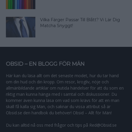
Vilka Färger Passar Till Blått? Vi Lär Dig
Matcha Snyggt!
OBSID – EN BLOGG FÖR MÄN
Här kan du läsa allt om det senaste modet, hur du tar hand
om din hud och din kropp. Om resor, krogliv, nöje och
allmänbildande artiklar om nutida händelser för att du som en
riktig man kunna hänga med i samtal och diskussioner. Du
kommer även kunna läsa om vad som krävs för att en man
skall få kalla sig Man, och saknar du vissa attribut så är
Obsid.se den handbok du behöver! Obsid – Allt för Män!
Du kan alltid nå oss med frågor och tips på Red@Obsid.se