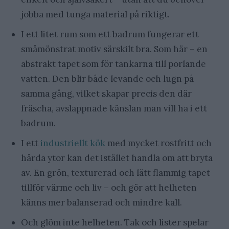
jobba med tunga material på riktigt.
I ett litet rum som ett badrum fungerar ett
småmönstrat motiv särskilt bra. Som här – en
abstrakt tapet som för tankarna till porlande
vatten. Den blir både levande och lugn på
samma gång, vilket skapar precis den där
fräscha, avslappnade känslan man vill ha i ett
badrum.
I ett
industriellt kök
med mycket rostfritt och
hårda ytor kan det istället handla om att bryta
av. En grön, texturerad och lätt flammig tapet
tillför värme och liv – och gör att helheten
känns mer balanserad och mindre kall.
Och glöm inte helheten. Tak och lister spelar