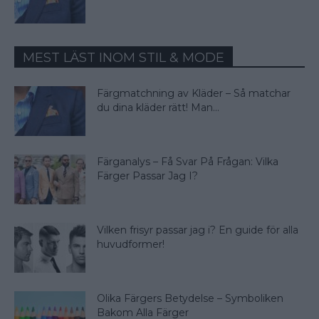
MEST LÄST INOM STIL & MODE
Färgmatchning av Kläder – Så matchar
du dina kläder rätt! Man...
Färganalys – Få Svar På Frågan: Vilka
Färger Passar Jag I?
Vilken frisyr passar jag i? En guide för alla
huvudformer!
Olika Färgers Betydelse – Symboliken
Bakom Alla Färger