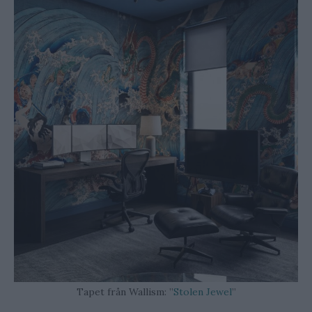
Tapet från Wallism: ”
Stolen Jewel
”