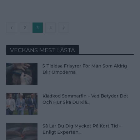
2
3
4
VECKANS MEST LÄSTA
5 Tidlösa Frisyrer För Män Som Aldrig
Blir Omoderna
Klädkod Sommarfin – Vad Betyder Det
Och Hur Ska Du Klä...
Så Lär Du Dig Mycket På Kort Tid –
Enligt Experten...