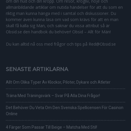
om din hud och din kropp. Om resor, krogliv, nöje och
allmänbildande artiklar om nutida händelser för att du som en
riktig man kunna hänga med i samtal och diskussioner. Du
kommer även kunna läsa om vad som krävs för att en man
skall få kalla sig Man, och saknar du vissa attribut så är
Obsid.se den handbok du behöver! Obsid – Allt för Män!
Du kan alltid nå oss med frågor och tips på Red@Obsid.se
SENASTE ARTIKLARNA
Allt Om Olika Typer Av Klockor, Piloter, Dykare och Atleter
Träna Med Träningsvärk – Svar På Alla Dina Frågor!
Det Behöver Du Veta Om Den Svenska Spellicensen För Casinon
Online
4 Färger Som Passar Till Beige – Matcha Med Stil!