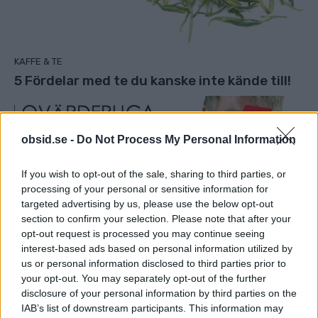
KAFFE & TE
5 Fördelar med te du kanske inte kände till!
obsid.se -
Do Not Process My Personal Information
If you wish to opt-out of the sale, sharing to third parties, or
processing of your personal or sensitive information for
targeted advertising by us, please use the below opt-out
section to confirm your selection. Please note that after your
opt-out request is processed you may continue seeing
interest-based ads based on personal information utilized by
us or personal information disclosed to third parties prior to
your opt-out. You may separately opt-out of the further
ARBETE & KARRIÄR
disclosure of your personal information by third parties on the
4 Ovärderliga råd för ett bättre kroppsspråk!
IAB’s list of downstream participants. This information may