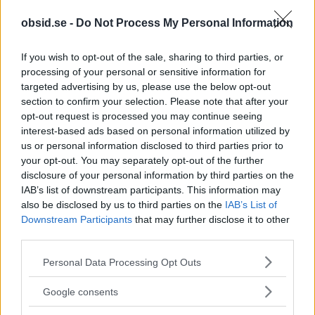
obsid.se -
Do Not Process My Personal Information
Känt för
If you wish to opt-out of the sale, sharing to third parties, or
Lång skidsäsong och utmärkt snösäkerhet
processing of your personal or sensitive information for
targeted advertising by us, please use the below opt-out
Enormt skidområde med en stor variation av
section to confirm your selection. Please note that after your
terränger
opt-out request is processed you may continue seeing
interest-based ads based on personal information utilized by
Rikt utbud av aktiviteter utanför backarna
us or personal information disclosed to third parties prior to
your opt-out. You may separately opt-out of the further
disclosure of your personal information by third parties on the
IAB’s list of downstream participants. This information may
also be disclosed by us to third parties on the
IAB’s List of
Downstream Participants
that may further disclose it to other
third parties.
Please note that this website/app uses one or more Google
Personal Data Processing Opt Outs
services and may gather and store information including but
not limited to your visit or usage behaviour. You may click to
Google consents
grant or deny consent to Google and its third-party tags to