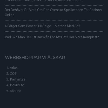
Träna Med Träningsvärk – Svar På Alla Dina Frågor!
Det Behöver Du Veta Om Den Svenska Spellicensen För Casinon
Online
4 Färger Som Passar Till Beige – Matcha Med Stil!
Vad Ska Man Ha I Ett Barskåp För Att Det Skall Vara Komplett?
WEBBSHOPPAR VI ÄLSKAR
Arket
COS
Parfym.se
Bokus.se
Afound