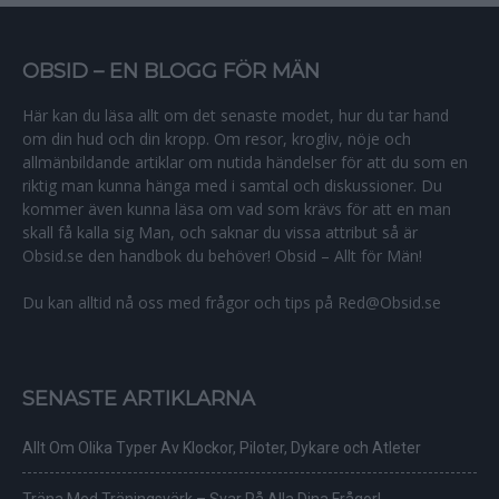
OBSID – EN BLOGG FÖR MÄN
Här kan du läsa allt om det senaste modet, hur du tar hand
om din hud och din kropp. Om resor, krogliv, nöje och
allmänbildande artiklar om nutida händelser för att du som en
riktig man kunna hänga med i samtal och diskussioner. Du
kommer även kunna läsa om vad som krävs för att en man
skall få kalla sig Man, och saknar du vissa attribut så är
Obsid.se den handbok du behöver! Obsid – Allt för Män!
Du kan alltid nå oss med frågor och tips på Red@Obsid.se
SENASTE ARTIKLARNA
Allt Om Olika Typer Av Klockor, Piloter, Dykare och Atleter