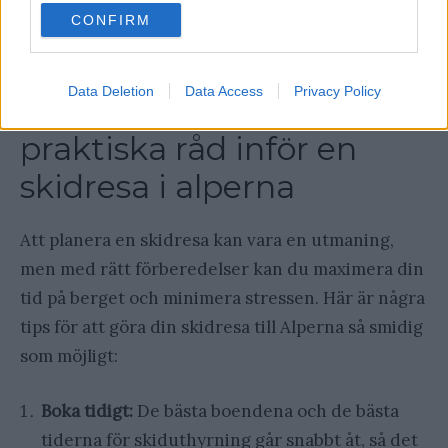
use your data for below specified purposes in below Google
CONFIRM
consent section.
Data Deletion
Data Access
Privacy Policy
Allmänna tips och
praktiska råd inför en
skidresa i alperna
Att planera en skidresa kan vara en utmaning,
men med rätt förberedelser kan du maximera din
tid på berget och minimera stressen. Här är några
tips för att göra din skidresa till Alperna så smidig
som möjligt:
Boka tidigt:
De bästa boendena och de bästa
tiderna för skiduthyrning går snabbt åt, så det