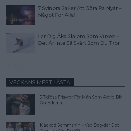
7 Svinbra Saker Att Göra På Nyår –
Något För Alla!
Lär Dig Åka Slalom Som Vuxen –
Det Är Inte Så Svårt Som Du Tror
VECKANS MEST LÄSTA
5 Tidlösa Frisyrer För Män Som Aldrig Blir
Omoderna
Klädkod Sommarfin – Vad Betyder Det