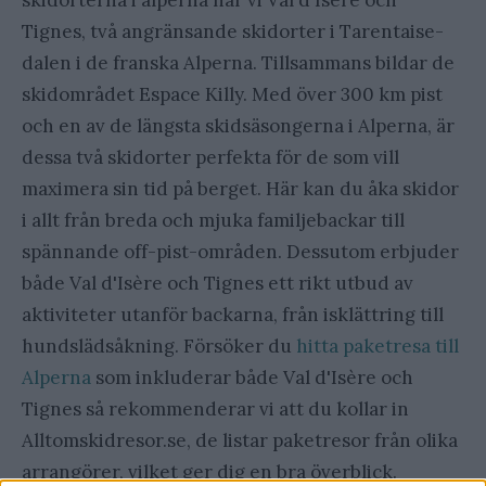
skidorterna i alperna har vi Val d'Isère och
Tignes, två angränsande skidorter i Tarentaise-
dalen i de franska Alperna. Tillsammans bildar de
skidområdet Espace Killy. Med över 300 km pist
och en av de längsta skidsäsongerna i Alperna, är
dessa två skidorter perfekta för de som vill
maximera sin tid på berget. Här kan du åka skidor
i allt från breda och mjuka familjebackar till
spännande off-pist-områden. Dessutom erbjuder
både Val d'Isère och Tignes ett rikt utbud av
aktiviteter utanför backarna, från isklättring till
hundslädsåkning. Försöker du
hitta paketresa till
Alperna
som inkluderar både Val d'Isère och
Tignes så rekommenderar vi att du kollar in
Alltomskidresor.se, de listar paketresor från olika
arrangörer, vilket ger dig en bra överblick.