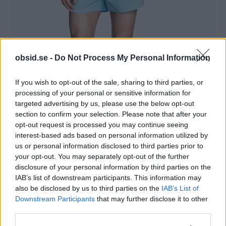
Skönt ljusblå badbyxor från HM
obsid.se -
Do Not Process My Personal Information
En bra solbränna och ett par ljusblå badbyxor är
If you wish to opt-out of the sale, sharing to third parties, or
svårslaget
om du vill glänsa lite på stranden i
processing of your personal or sensitive information for
sommar.
targeted advertising by us, please use the below opt-out
section to confirm your selection. Please note that after your
opt-out request is processed you may continue seeing
Badbyxorna finns på HM och kostar ca 150kr
interest-based ads based on personal information utilized by
us or personal information disclosed to third parties prior to
Mörkblå badbyxor
your opt-out. You may separately opt-out of the further
disclosure of your personal information by third parties on the
IAB’s list of downstream participants. This information may
also be disclosed by us to third parties on the
IAB’s List of
Downstream Participants
that may further disclose it to other
third parties.