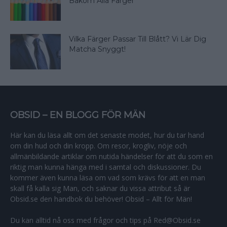
Bakom Alla Färger
Vilka Färger Passar Till Blått? Vi Lär Dig
Matcha Snyggt!
OBSID – EN BLOGG FÖR MÄN
Här kan du läsa allt om det senaste modet, hur du tar hand
om din hud och din kropp. Om resor, krogliv, nöje och
allmänbildande artiklar om nutida händelser för att du som en
riktig man kunna hänga med i samtal och diskussioner. Du
kommer även kunna läsa om vad som krävs för att en man
skall få kalla sig Man, och saknar du vissa attribut så är
Obsid.se den handbok du behöver! Obsid – Allt för Män!
Du kan alltid nå oss med frågor och tips på Red@Obsid.se