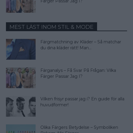
Färger Passar Jag I?
MEST LÄST INOM STIL & MODE
Färgmatchning av Kläder – Så matchar
du dina kläder rätt! Man...
Färganalys – Få Svar På Frågan: Vilka
Färger Passar Jag I?
Vilken frisyr passar jag i? En guide för alla
huvudformer!
Olika Färgers Betydelse – Symboliken