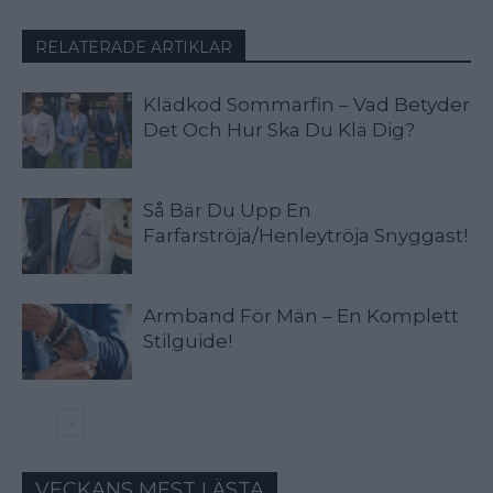
RELATERADE ARTIKLAR
Klädkod Sommarfin – Vad Betyder
Det Och Hur Ska Du Klä Dig?
Så Bär Du Upp En
Farfarströja/Henleytröja Snyggast!
Armband För Män – En Komplett
Stilguide!
VECKANS MEST LÄSTA