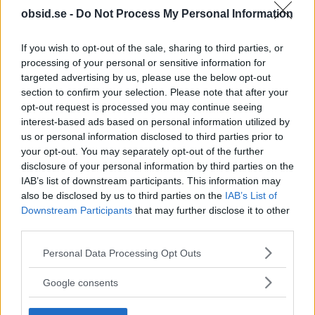
Till Outfittery!
obsid.se -
Do Not Process My Personal Information
If you wish to opt-out of the sale, sharing to third parties, or
TAGGAR
Outfits
processing of your personal or sensitive information for
targeted advertising by us, please use the below opt-out
section to confirm your selection. Please note that after your
opt-out request is processed you may continue seeing
interest-based ads based on personal information utilized by
us or personal information disclosed to third parties prior to
your opt-out. You may separately opt-out of the further
disclosure of your personal information by third parties on the
IAB’s list of downstream participants. This information may
also be disclosed by us to third parties on the
IAB’s List of
Föregående artikel
Nästa artikel
Downstream Participants
that may further disclose it to other
11 Roliga Skyltar Som Har
Vad Får Man Inte Äta När
third parties.
Ett Space Att Tacka
Man Är Gravid?
Please note that this website/app uses one or more Google
Personal Data Processing Opt Outs
services and may gather and store information including but
not limited to your visit or usage behaviour. You may click to
Google consents
grant or deny consent to Google and its third-party tags to
use your data for below specified purposes in below Google