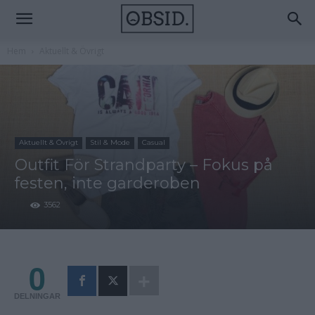
Hem
Aktuellt & Övrigt
Aktuellt & Övrigt
Stil & Mode
Casual
Outfit För Strandparty – Fokus på
festen, inte garderoben
3562
0
DELNINGAR