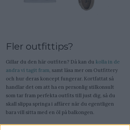
Fler outfittips?
Gillar du den här outfiten? Då kan du
kolla in de
andra vi tagit fram
, samt läsa mer om Outfittery
och hur deras koncept fungerar. Kortfattat så
handlar det om att ha en personlig stilkonsult
som tar fram perfekta outfits till just dig, så du
skall slippa springa i affärer när du egentligen
bara vill sitta med en öl på balkongen.