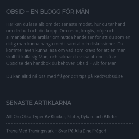
OBSID – EN BLOGG FÖR MÄN
Här kan du läsa allt om det senaste modet, hur du tar hand
om din hud och din kropp. Om resor, krogliv, nöje och
allmänbildande artiklar om nutida händelser för att du som en
riktig man kunna hänga med i samtal och diskussioner. Du
kommer även kunna läsa om vad som krävs för att en man
skall få kalla sig Man, och saknar du vissa attribut så är
Obsid.se den handbok du behöver! Obsid – Allt för Män!
Du kan alltid nå oss med frågor och tips på Red@Obsid.se
SENASTE ARTIKLARNA
Allt Om Olika Typer Av Klockor, Piloter, Dykare och Atleter
Träna Med Träningsvärk – Svar På Alla Dina Frågor!