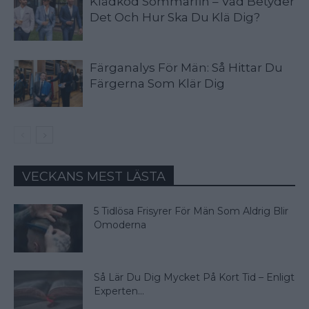
Klädkod Sommarfin – Vad Betyder
Det Och Hur Ska Du Klä Dig?
Färganalys För Män: Så Hittar Du
Färgerna Som Klär Dig
VECKANS MEST LÄSTA
5 Tidlösa Frisyrer För Män Som Aldrig Blir
Omoderna
Så Lär Du Dig Mycket På Kort Tid – Enligt
Experten...