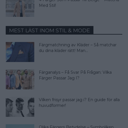
Med Stil!
MEST LÄST INOM STIL & MODE
Färgmatchning av Kläder – Så matchar
du dina kläder rätt! Man...
Färganalys – Få Svar På Frågan: Vilka
Färger Passar Jag I?
Vilken frisyr passar jag i? En guide för alla
huvudformer!
Olika Färgers Betydelse – Symboliken