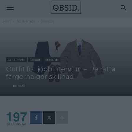
Hem
Stil & Mode
Dressat
Stil & Mode
Dressat
Stilguide
Outfit för jobbintervjun – De rätta
färgerna gör skillnad
6057
197
DELNINGAR