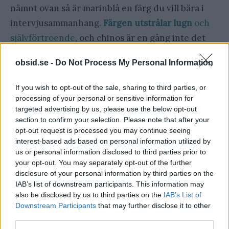
nämnt ovan så är marinblå en färg du vill bära i
intervjusammanhang.
Färgen utstrålar lugn
och
självförtroende
, och chinos är en gång inte det
slappa valet och inte det överdressade
obsid.se -
Do Not Process My Personal Information
alternativet, precis lagom helt enkelt.
If you wish to opt-out of the sale, sharing to third parties, or
Brunt läderskärp
processing of your personal or sensitive information for
targeted advertising by us, please use the below opt-out
section to confirm your selection. Please note that after your
opt-out request is processed you may continue seeing
interest-based ads based on personal information utilized by
us or personal information disclosed to third parties prior to
your opt-out. You may separately opt-out of the further
disclosure of your personal information by third parties on the
IAB’s list of downstream participants. This information may
also be disclosed by us to third parties on the
IAB’s List of
Downstream Participants
that may further disclose it to other
third parties.