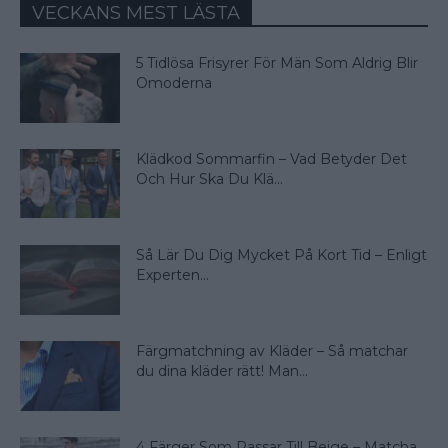
VECKANS MEST LÄSTA
5 Tidlösa Frisyrer För Män Som Aldrig Blir
Omoderna
Klädkod Sommarfin – Vad Betyder Det
Och Hur Ska Du Klä...
Så Lär Du Dig Mycket På Kort Tid – Enligt
Experten...
Färgmatchning av Kläder – Så matchar
du dina kläder rätt! Man...
4 Färger Som Passar Till Beige – Matcha