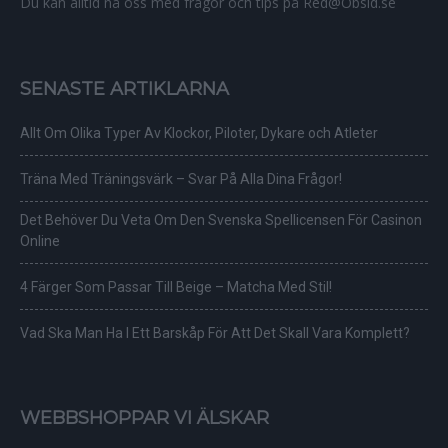
Du kan alltid nå oss med frågor och tips på Red@Obsid.se
SENASTE ARTIKLARNA
Allt Om Olika Typer Av Klockor, Piloter, Dykare och Atleter
Träna Med Träningsvärk – Svar På Alla Dina Frågor!
Det Behöver Du Veta Om Den Svenska Spellicensen För Casinon
Online
4 Färger Som Passar Till Beige – Matcha Med Stil!
Vad Ska Man Ha I Ett Barskåp För Att Det Skall Vara Komplett?
WEBBSHOPPAR VI ÄLSKAR