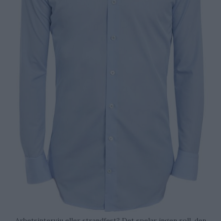
Arbetsintervju eller strandfest? Det spelar ingen roll, den