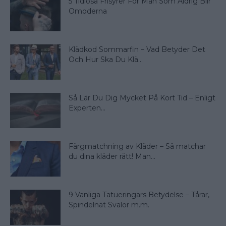
5 Tidlösa Frisyrer För Män Som Aldrig Blir
Omoderna
Klädkod Sommarfin – Vad Betyder Det
Och Hur Ska Du Klä...
Så Lär Du Dig Mycket På Kort Tid – Enligt
Experten...
Färgmatchning av Kläder – Så matchar
du dina kläder rätt! Man...
9 Vanliga Tatueringars Betydelse – Tårar,
Spindelnät Svalor m.m.