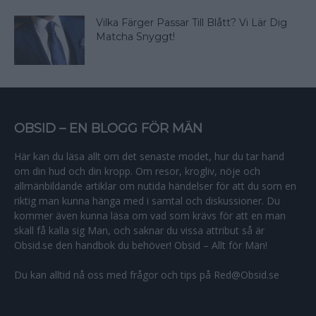
Vilka Färger Passar Till Blått? Vi Lär Dig
Matcha Snyggt!
OBSID – EN BLOGG FÖR MÄN
Här kan du läsa allt om det senaste modet, hur du tar hand
om din hud och din kropp. Om resor, krogliv, nöje och
allmänbildande artiklar om nutida händelser för att du som en
riktig man kunna hänga med i samtal och diskussioner. Du
kommer även kunna läsa om vad som krävs för att en man
skall få kalla sig Man, och saknar du vissa attribut så är
Obsid.se den handbok du behöver! Obsid – Allt för Män!
Du kan alltid nå oss med frågor och tips på Red@Obsid.se