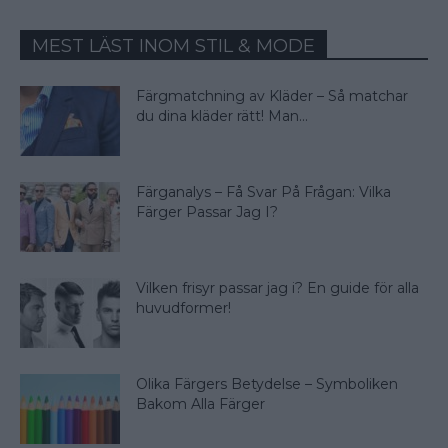
MEST LÄST INOM STIL & MODE
Färgmatchning av Kläder – Så matchar
du dina kläder rätt! Man...
Färganalys – Få Svar På Frågan: Vilka
Färger Passar Jag I?
Vilken frisyr passar jag i? En guide för alla
huvudformer!
Olika Färgers Betydelse – Symboliken
Bakom Alla Färger