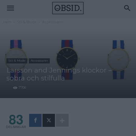
Hem
Stil & Mode
Accessoarer
Stil & Mode
Accessoarer
Larsson and Jennings klockor –
sobra och stilfulla
7706
83
DELNINGAR