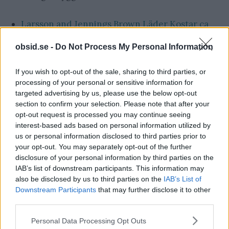
Larsson and Jennings Brown Läder Kostar ca
2300kr och du hittar den här
obsid.se -
Do Not Process My Personal Information
Läsa om hur du bäst bär klockor med tygarmband!
If you wish to opt-out of the sale, sharing to third parties, or
processing of your personal or sensitive information for
targeted advertising by us, please use the below opt-out
TAGGAR
Klockor
section to confirm your selection. Please note that after your
opt-out request is processed you may continue seeing
interest-based ads based on personal information utilized by
us or personal information disclosed to third parties prior to
your opt-out. You may separately opt-out of the further
disclosure of your personal information by third parties on the
IAB’s list of downstream participants. This information may
also be disclosed by us to third parties on the
IAB’s List of
Downstream Participants
that may further disclose it to other
third parties.
Föregående artikel
Nästa artikel
Please note that this website/app uses one or more Google
Personal Data Processing Opt Outs
Häringe Slott Recension –
Recept på starka