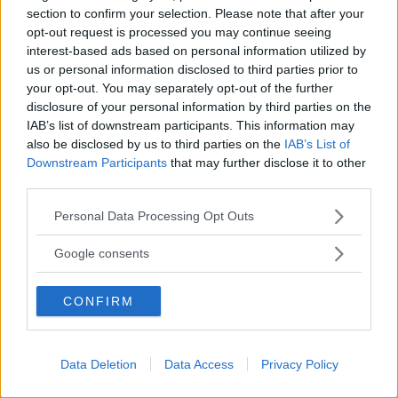
section to confirm your selection. Please note that after your
opt-out request is processed you may continue seeing
Föregående artikel
Nästa artikel
interest-based ads based on personal information utilized by
Larsson and Jennings
Priset för sämst Engelska
us or personal information disclosed to third parties prior to
klockor – sobra och stilfulla
går till…. Al Sharpton!
your opt-out. You may separately opt-out of the further
disclosure of your personal information by third parties on the
IAB’s list of downstream participants. This information may
also be disclosed by us to third parties on the
IAB’s List of
Downstream Participants
that may further disclose it to other
third parties.
Please note that this website/app uses one or more Google
Personal Data Processing Opt Outs
services and may gather and store information including but
not limited to your visit or usage behaviour. You may click to
Google consents
Sebastian
grant or deny consent to Google and its third-party tags to
use your data for below specified purposes in below Google
Allt från personlig utveckling till sköna sneakers är intressant!
CONFIRM
consent section.
Kvalitetstid för mig är en kall, ljus, amerikansk öl i solen på en
uteservering, gärna "i goda vänners lag" om man nu skall
slänga in något klyschigt också.
Data Deletion
Data Access
Privacy Policy