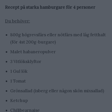
Recept på starka hamburgare för 4 personer
Du behöver:
800g högrevsfärs eller nötfärs med låg fetthalt
(för 4st 200g-burgare)
Malet habaneropulver
3 Vitlöksklyftor
1 Gul lök
1 Tomat
Grönsallad (isberg eller någon skön mixsallad)
Ketchup
Chilibearnaise