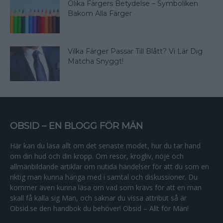
Olika Färgers Betydelse – Symboliken
Bakom Alla Färger
Vilka Färger Passar Till Blått? Vi Lär Dig
Matcha Snyggt!
OBSID – EN BLOGG FÖR MÄN
Här kan du läsa allt om det senaste modet, hur du tar hand
om din hud och din kropp. Om resor, krogliv, nöje och
allmänbildande artiklar om nutida händelser för att du som en
riktig man kunna hänga med i samtal och diskussioner. Du
kommer även kunna läsa om vad som krävs för att en man
skall få kalla sig Man, och saknar du vissa attribut så är
Obsid.se den handbok du behöver! Obsid – Allt för Män!