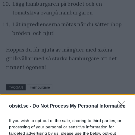
Lägg hamburgaren på brödet och en
tomatskiva ovanpå hamburgaren
Låt ingredienserna mötas när du sätter ihop
bröden, och njut!
Hoppas du får njuta av mängder med sköna
grillkvällar med så starka hamburgare att det
rinner i ögonen!
TAGGAR
Hamburgare
obsid.se -
Do Not Process My Personal Information
If you wish to opt-out of the sale, sharing to third parties, or
processing of your personal or sensitive information for
targeted advertising by us, please use the below opt-out