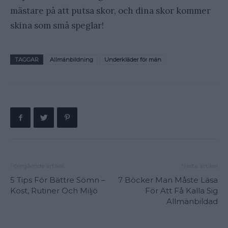
mästare på att putsa skor, och dina skor kommer
skina som små speglar!
TAGGAR
Allmänbildning
Underkläder för män
Föregående artikel
Nästa artikel
5 Tips För Bättre Sömn –
7 Böcker Man Måste Läsa
Kost, Rutiner Och Miljö
För Att Få Kalla Sig
Allmänbildad