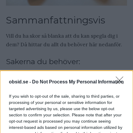
Sammanfattningsvis
Vill du ha skor så blanka att du kan spegla dig i
dem? Då hittar du allt du behöver här nedanför.
Sakerna du behöver:
Skoborste
obsid.se -
Do Not Process My Personal Information
Skokräm
If you wish to opt-out of the sale, sharing to third parties, or
Vax
processing of your personal or sensitive information for
targeted advertising by us, please use the below opt-out
3 st Gamla strumpor
section to confirm your selection. Please note that after your
opt-out request is processed you may continue seeing
Sedan följer du bara de här 5
interest-based ads based on personal information utilized by