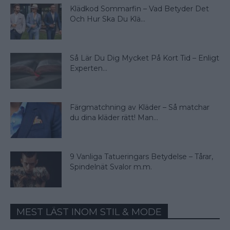
Klädkod Sommarfin – Vad Betyder Det
Och Hur Ska Du Klä...
Så Lär Du Dig Mycket På Kort Tid – Enligt
Experten...
Färgmatchning av Kläder – Så matchar
du dina kläder rätt! Man...
9 Vanliga Tatueringars Betydelse – Tårar,
Spindelnät Svalor m.m.
MEST LÄST INOM STIL & MODE