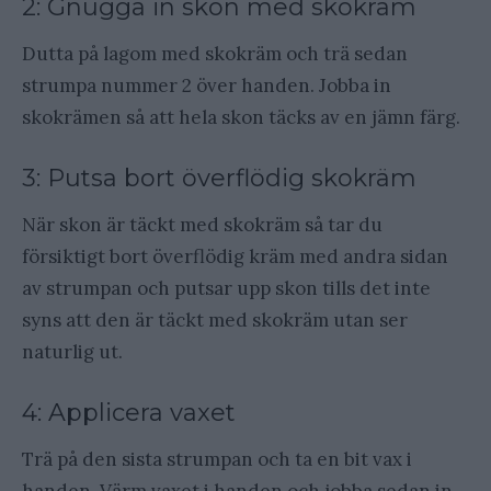
2: Gnugga in skon med skokräm
Dutta på lagom med skokräm och trä sedan
strumpa nummer 2 över handen. Jobba in
skokrämen så att hela skon täcks av en jämn färg.
3: Putsa bort överflödig skokräm
När skon är täckt med skokräm så tar du
försiktigt bort överflödig kräm med andra sidan
av strumpan och putsar upp skon tills det inte
syns att den är täckt med skokräm utan ser
naturlig ut.
4: Applicera vaxet
Trä på den sista strumpan och ta en bit vax i
handen. Värm vaxet i handen och jobba sedan in