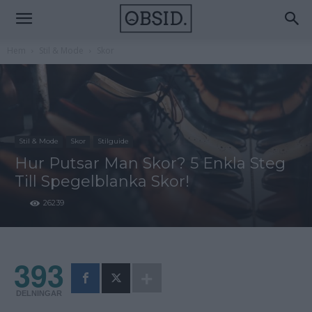
Hem
Stil & Mode
Skor
Stil & Mode
Skor
Stilguide
Hur Putsar Man Skor? 5 Enkla Steg
Till Spegelblanka Skor!
26239
393
DELNINGAR