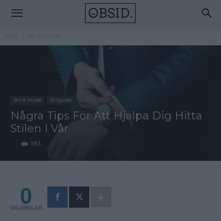
Hem
Stil & Mode
Stil & Mode
Stilguide
Några Tips För Att Hjälpa Dig Hitta
Stilen I Vår
1913
0
DELNINGAR