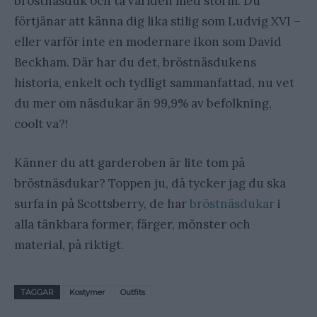
bröstnäsduk och ta världen med storm. Du
förtjänar att känna dig lika stilig som Ludvig XVI –
eller varför inte en modernare ikon som David
Beckham. Där har du det, bröstnäsdukens
historia, enkelt och tydligt sammanfattad, nu vet
du mer om näsdukar än 99,9% av befolkning,
coolt va?!
Känner du att garderoben är lite tom på
bröstnäsdukar? Toppen ju, då tycker jag du ska
surfa in på Scottsberry, de har
bröstnäsdukar
i
alla tänkbara former, färger, mönster och
material, på riktigt.
TAGGAR
Kostymer
Outfits