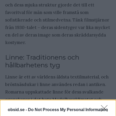
och dess mjuka struktur gjorde det till ett
favoritval för män som ville framstå som
sofistikerade och stilmedvetna. Tänk filmstjärnor
från 1930-talet – deras sidentyger var lika mycket
en del av deras image som deras skräddarsydda
kostymer.
Linne: Traditionens och
hållbarhetens tyg
Linne är ett av världens äldsta textilmaterial, och
bröstnäsdukar i linne användes redan i antiken.
Romarna uppskattade linne för dess svalkande
egenskaper i det heta Medelhavsklimatet och
dess förmåga att hålla sig fräscht längre än andra
obsid.se -
Do Not Process My Personal Information
material. Det var också linne som ofta användes i