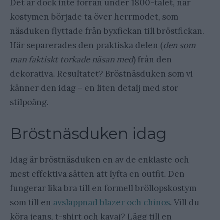
Det är dock inte förrän under 1800-talet, när
kostymen började ta över herrmodet, som
näsduken flyttade från byxfickan till bröstfickan.
Här separerades den praktiska delen (
den som
man faktiskt torkade näsan med
) från den
dekorativa. Resultatet? Bröstnäsduken som vi
känner den idag – en liten detalj med stor
stilpoäng.
Bröstnäsduken idag
Idag är bröstnäsduken en av de enklaste och
mest effektiva sätten att lyfta en outfit. Den
fungerar lika bra till en formell bröllopskostym
som till en
avslappnad blazer och chinos
. Vill du
köra jeans, t-shirt och kavaj? Lägg till en