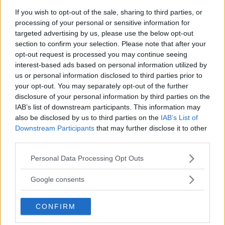
medeltida och renässansens broderade näsdukar,
If you wish to opt-out of the sale, sharing to third parties, or
processing of your personal or sensitive information for
tack vare dess starka fibrer som klarade av det
targeted advertising by us, please use the below opt-out
intrikata handarbetet.
section to confirm your selection. Please note that after your
opt-out request is processed you may continue seeing
interest-based ads based on personal information utilized by
När bröstnäsduken återuppstod som
us or personal information disclosed to third parties prior to
modeaccessoar på 1900-talet hade linne sin plats
your opt-out. You may separately opt-out of the further
i den mer traditionella garderoben. Det var det
disclosure of your personal information by third parties on the
IAB’s list of downstream participants. This information may
självklara valet för gentlemän som uppskattade
also be disclosed by us to third parties on the
IAB’s List of
högkvalitativa, naturliga material och ett tidlöst
Downstream Participants
that may further disclose it to other
third parties.
uttryck. Än idag anses linne vara ett klassiskt och
hållbart alternativ – lika hemma i en historisk
Please note that this website/app uses one or more Google
Personal Data Processing Opt Outs
services and may gather and store information including but
kontext som i dagens kostymfickor.
not limited to your visit or usage behaviour. You may click to
Google consents
grant or deny consent to Google and its third-party tags to
Genom historien har valet av material för
use your data for below specified purposes in below Google
CONFIRM
consent section.
bröstnäsduken varit lika mycket en fråga om