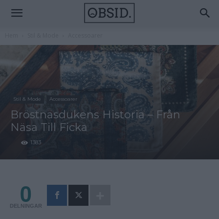
Hem
Stil & Mode
Accessoarer
Stil & Mode
Accessoarer
Bröstnäsdukens Historia – Från
Näsa Till Ficka
1383
0
DELNINGAR