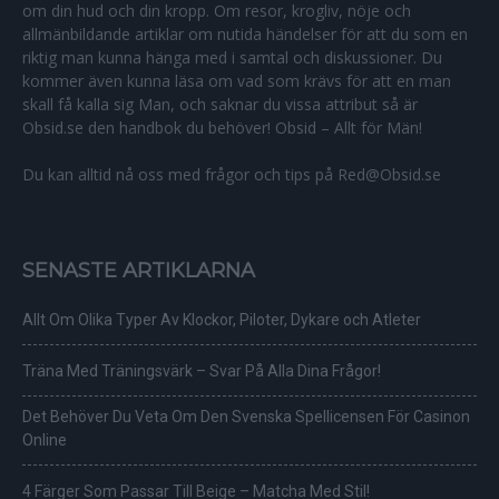
om din hud och din kropp. Om resor, krogliv, nöje och
allmänbildande artiklar om nutida händelser för att du som en
riktig man kunna hänga med i samtal och diskussioner. Du
kommer även kunna läsa om vad som krävs för att en man
skall få kalla sig Man, och saknar du vissa attribut så är
Obsid.se den handbok du behöver! Obsid – Allt för Män!
Du kan alltid nå oss med frågor och tips på Red@Obsid.se
SENASTE ARTIKLARNA
Allt Om Olika Typer Av Klockor, Piloter, Dykare och Atleter
Träna Med Träningsvärk – Svar På Alla Dina Frågor!
Det Behöver Du Veta Om Den Svenska Spellicensen För Casinon
Online
4 Färger Som Passar Till Beige – Matcha Med Stil!