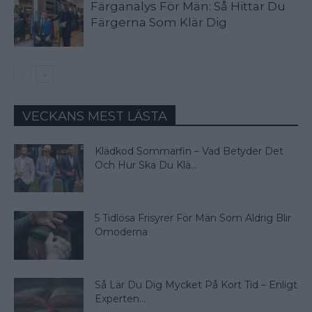
Färganalys För Män: Så Hittar Du
Färgerna Som Klär Dig
VECKANS MEST LÄSTA
Klädkod Sommarfin – Vad Betyder Det
Och Hur Ska Du Klä...
5 Tidlösa Frisyrer För Män Som Aldrig Blir
Omoderna
Så Lär Du Dig Mycket På Kort Tid – Enligt
Experten...