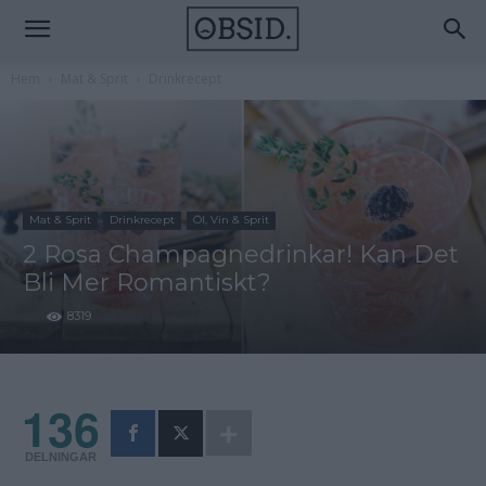
Hem
Mat & Sprit
Drinkrecept
Mat & Sprit
Drinkrecept
Öl, Vin & Sprit
2 Rosa Champagnedrinkar! Kan Det
Bli Mer Romantiskt?
8319
136
DELNINGAR