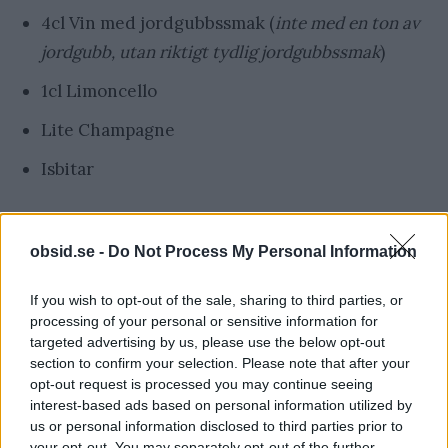
4cl Vin med jordgubbssmak (
inte med en ton av
jordgubb, utan riktigt tydlig jordgubbssmak
)
1cl Limoncello
Lite Champagne
Isbitar
Hur gör man en Blushing Bride?
obsid.se -
Do Not Process My Personal Information
Häll Limoncello, isbitar och vin i en shaker
If you wish to opt-out of the sale, sharing to third parties, or
Skaka tills allt blandat sig ordentligt
processing of your personal or sensitive information for
targeted advertising by us, please use the below opt-out
Häll upp i ett
cocktailglas
section to confirm your selection. Please note that after your
opt-out request is processed you may continue seeing
Toppa av med Champagne
interest-based ads based on personal information utilized by
us or personal information disclosed to third parties prior to
Perfekt på sommaren, eller mitt i vintern om du
your opt-out. You may separately opt-out of the further