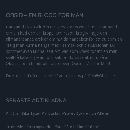
OBSID – EN BLOGG FÖR MÄN
Här kan du läsa allt om det senaste modet, hur du tar hand
om din hud och din kropp. Om resor, krogliv, nöje och
allmänbildande artiklar om nutida händelser för att du som en
riktig man kunna hänga med i samtal och diskussioner. Du
kommer även kunna läsa om vad som krävs för att en man
skall få kalla sig Man, och saknar du vissa attribut så är
Obsid.se den handbok du behöver! Obsid – Allt för Män!
Du kan alltid nå oss med frågor och tips på Red@Obsid.se
SENASTE ARTIKLARNA
Allt Om Olika Typer Av Klockor, Piloter, Dykare och Atleter
Träna Med Träningsvärk – Svar På Alla Dina Frågor!