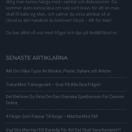
riktig man kunna hänga med i samtal och diskussioner. Du
kommer även kunna läsa om vad som krävs för att en man
skall få kalla sig Man, och saknar du vissa attribut så är
Obsid.se den handbok du behöver! Obsid – Allt för Män!
Du kan alltid nå oss med frågor och tips på Red@Obsid.se
SENASTE ARTIKLARNA
Allt Om Olika Typer Av Klockor, Piloter, Dykare och Atleter
Träna Med Träningsvärk – Svar På Alla Dina Frågor!
Det Behöver Du Veta Om Den Svenska Spellicensen För Casinon
Online
4 Färger Som Passar Till Beige – Matcha Med Stil!
Vad Ska Man Ha I Ett Barskåp För Att Det Skall Vara Komplett?