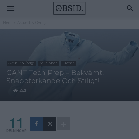
Hem
Aktuellt & Övrigt
Aktuellt & Övrigt
Stil & Mode
Dressat
GANT Tech Prep – Bekvämt,
Snabbtorkande Och Stiligt!
5521
11
DELNINGAR