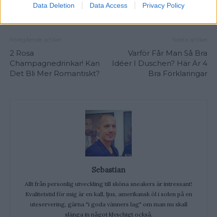
Data Deletion
Data Access
Privacy Policy
Föregående artikel
Nästa artikel
2 Rosa
Varför Får Man Så Bra
Champagnedrinkar! Kan
Idéer I Duschen? Här Är 4
Det Bli Mer Romantiskt?
Bra Förklaringar
Sebastian
Allt från personlig utveckling till sköna sneakers är intressant!
Kvalitetstid för mig är en kall, ljus, amerikansk öl i solen på en
uteservering, gärna "i goda vänners lag" om man nu skall
slänga in något klyschigt också.