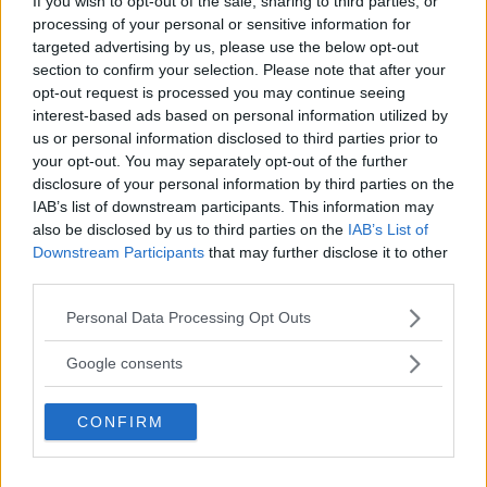
If you wish to opt-out of the sale, sharing to third parties, or
processing of your personal or sensitive information for
targeted advertising by us, please use the below opt-out
section to confirm your selection. Please note that after your
opt-out request is processed you may continue seeing
interest-based ads based on personal information utilized by
us or personal information disclosed to third parties prior to
your opt-out. You may separately opt-out of the further
disclosure of your personal information by third parties on the
Sammanfattningsvis
IAB’s list of downstream participants. This information may
also be disclosed by us to third parties on the
IAB’s List of
Downstream Participants
that may further disclose it to other
Gillar du bekväma kläder som samtidigt är stiliga
third parties.
så är GANT tech prep ett jäkligt nice val när det
Please note that this website/app uses one or more Google
Personal Data Processing Opt Outs
kommer till skjortor.
services and may gather and store information including but
not limited to your visit or usage behaviour. You may click to
Google consents
grant or deny consent to Google and its third-party tags to
use your data for below specified purposes in below Google
CONFIRM
consent section.