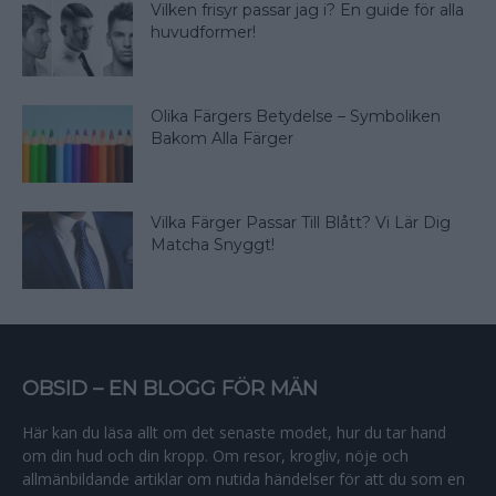
Vilken frisyr passar jag i? En guide för alla
huvudformer!
Olika Färgers Betydelse – Symboliken
Bakom Alla Färger
Vilka Färger Passar Till Blått? Vi Lär Dig
Matcha Snyggt!
OBSID – EN BLOGG FÖR MÄN
Här kan du läsa allt om det senaste modet, hur du tar hand
om din hud och din kropp. Om resor, krogliv, nöje och
allmänbildande artiklar om nutida händelser för att du som en