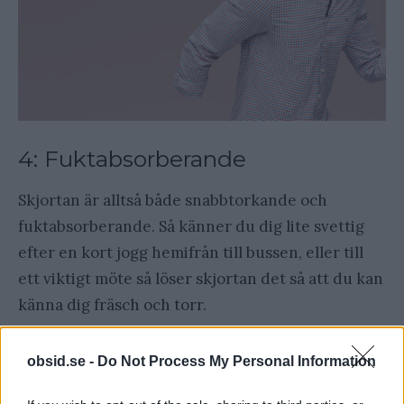
4: Fuktabsorberande
Skjortan är alltså både snabbtorkande och
fuktabsorberande. Så känner du dig lite svettig
efter en kort jogg hemifrån till bussen, eller till
ett viktigt möte så löser skjortan det så att du kan
känna dig fräsch och torr.
obsid.se -
Do Not Process My Personal Information