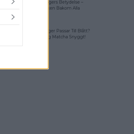
Olika Färgers Betydelse –
Symboliken Bakom Alla
Färger
Vilka Färger Passar Till Blått?
Vi Lär Dig Matcha Snyggt!