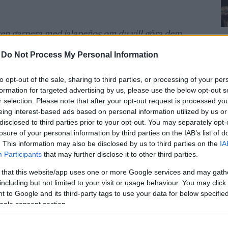
en garnera med jalapeños om du vill göra dem
-
Do Not Process My Personal Information
to opt-out of the sale, sharing to third parties, or processing of your per
formation for targeted advertising by us, please use the below opt-out s
r selection. Please note that after your opt-out request is processed y
eing interest-based ads based on personal information utilized by us or
disclosed to third parties prior to your opt-out. You may separately opt-
losure of your personal information by third parties on the IAB’s list of
zona Sunrise?
. This information may also be disclosed by us to third parties on the
IA
Participants
that may further disclose it to other third parties.
 that this website/app uses one or more Google services and may gath
including but not limited to your visit or usage behaviour. You may click 
men rör
inte
om i glaset.
 to Google and its third-party tags to use your data for below specifi
ogle consent section.
ande inte om, detta ger den där rätta
sjunker till botten på glaset.