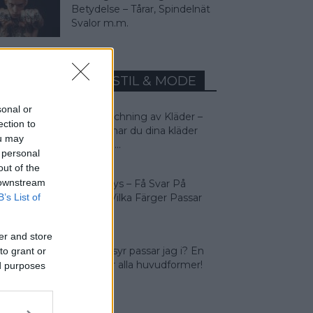
Betydelse – Tårar, Spindelnät
Svalor m.m.
MEST LÄST INOM STIL & MODE
sonal or
Färgmatchning av Kläder –
ection to
Så matchar du dina kläder
ou may
rätt! Man...
 personal
out of the
 downstream
Färganalys – Få Svar På
Frågan: Vilka Färger Passar
B’s List of
Jag I?
er and store
Vilken frisyr passar jag i? En
to grant or
guide för alla huvudformer!
ed purposes