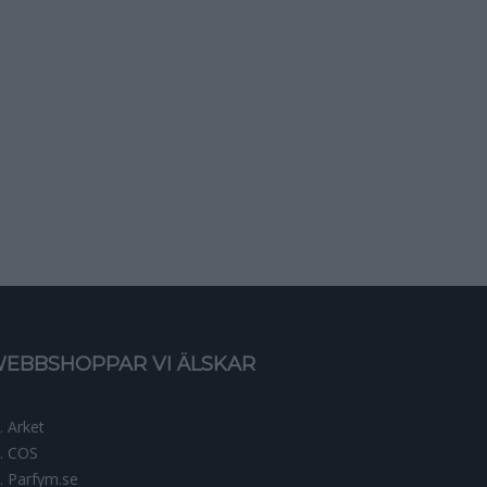
EBBSHOPPAR VI ÄLSKAR
Arket
COS
Parfym.se