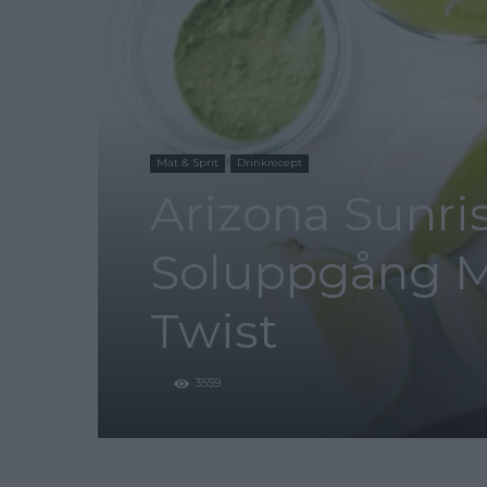
Mat & Sprit
Drinkrecept
Arizona Sunri
Soluppgång 
Twist
3559