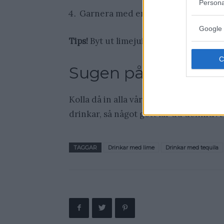
Persona
Garnera med en limeskiva och ett rö
Google 
Tips!
Byt ut limejuicen mot apelsinjuice
Sugen på fler drink
Kolla då in alla våra andra
drinkar med
drinkar, så något gott lär du definitivt 
TAGGAR
Drinkar med lime
Drinkar med tequila