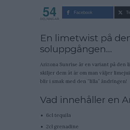
54
Facebook
Tw
DELNINGAR
En limetwist på d
soluppgången…
Arizona Sunrise är en variant på den 
skiljer dem åt är om man väljer limejui
blir i smak med den ”lilla” ändringen!
Vad innehåller en A
6cl tequila
2cl grenadine