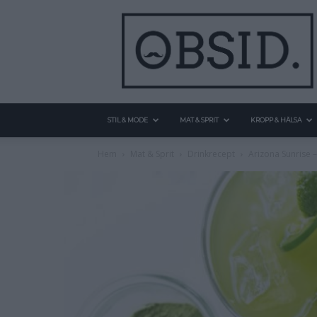
STIL & MODE
MAT & SPRIT
KROPP & HÄLSA
Hem
Mat & Sprit
Drinkrecept
Arizona Sunrise 