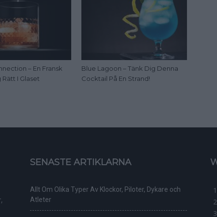
nection – En Fransk
Blue Lagoon – Tänk Dig Denna
Rätt I Glaset
Cocktail På En Strand!
SENASTE ARTIKLARNA
W
Allt Om Olika Typer Av Klockor, Piloter, Dykare och
,
Atleter