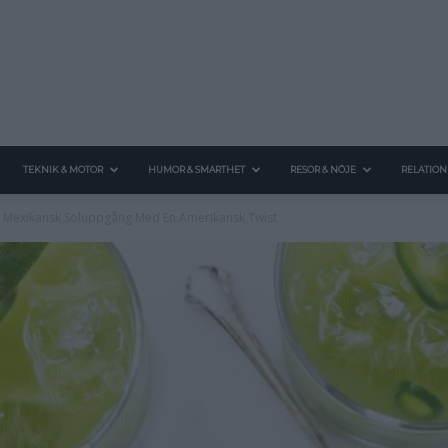
TEKNIK & MOTOR
HUMOR & SMARTHET
RESOR & NÖJE
RELATION
– Mexikansk Soluppgång Med En Amerikansk Twist