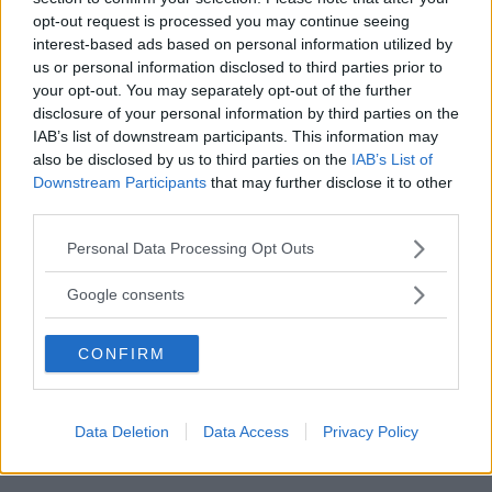
Föregående artikel
Nästa artikel
opt-out request is processed you may continue seeing
interest-based ads based on personal information utilized by
San Francisco Sangaree –
De 3 Bästa
us or personal information disclosed to third parties prior to
En Frisk Körsbärsfläkt Från
Reklamfilmerna Från
your opt-out. You may separately opt-out of the further
Bay Area!
Super Bowl 2019!
disclosure of your personal information by third parties on the
IAB’s list of downstream participants. This information may
also be disclosed by us to third parties on the
IAB’s List of
Downstream Participants
that may further disclose it to other
third parties.
Please note that this website/app uses one or more Google
Personal Data Processing Opt Outs
services and may gather and store information including but
not limited to your visit or usage behaviour. You may click to
Google consents
Jenny
grant or deny consent to Google and its third-party tags to
use your data for below specified purposes in below Google
Jag skriver mest om drinkar och resor, men gästspelar även lite
CONFIRM
consent section.
här och där med min kvinnliga vinkel på diverse manliga ämnen.
Utöver det så är ligger fokus på ett sorglöst och härligt liv!
Data Deletion
Data Access
Privacy Policy