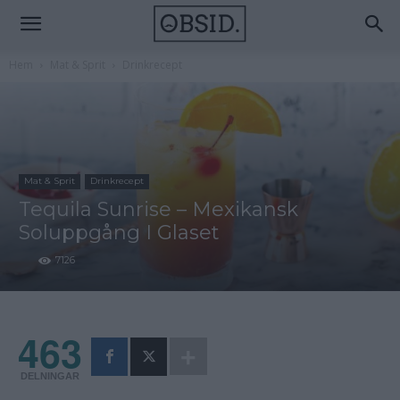
Hem
Mat & Sprit
Drinkrecept
Mat & Sprit
Drinkrecept
Tequila Sunrise – Mexikansk
Soluppgång I Glaset
7126
463
DELNINGAR