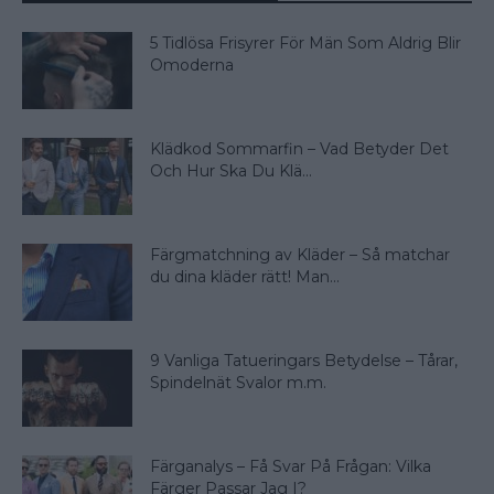
5 Tidlösa Frisyrer För Män Som Aldrig Blir
Omoderna
Klädkod Sommarfin – Vad Betyder Det
Och Hur Ska Du Klä...
Färgmatchning av Kläder – Så matchar
du dina kläder rätt! Man...
9 Vanliga Tatueringars Betydelse – Tårar,
Spindelnät Svalor m.m.
Färganalys – Få Svar På Frågan: Vilka
Färger Passar Jag I?