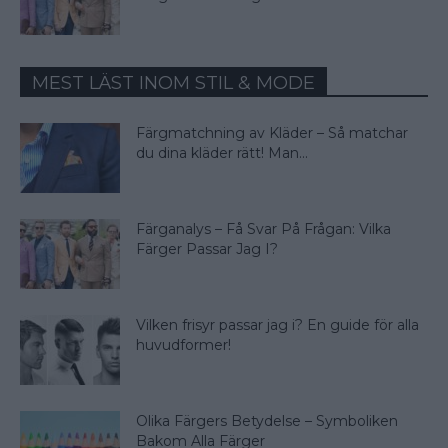
MEST LÄST INOM STIL & MODE
Färgmatchning av Kläder – Så matchar
du dina kläder rätt! Man...
Färganalys – Få Svar På Frågan: Vilka
Färger Passar Jag I?
Vilken frisyr passar jag i? En guide för alla
huvudformer!
Olika Färgers Betydelse – Symboliken
Bakom Alla Färger