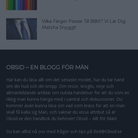
Vilka Färger Passar Till Blått? Vi Lär Dig
Matcha Snyggt!
OBSID – EN BLOGG FÖR MÄN
Här kan du läsa allt om det senaste modet, hur du tar hand
om din hud och din kropp. Om resor, krogliv, nöje och
allmänbildande artiklar om nutida händelser för att du som en
riktig man kunna hänga med i samtal och diskussioner. Du
kommer även kunna läsa om vad som krävs för att en man
skall få kalla sig Man, och saknar du vissa attribut så är
Obsid.se den handbok du behöver! Obsid – Allt för Män!
Du kan alltid nå oss med frågor och tips på Red@Obsid.se