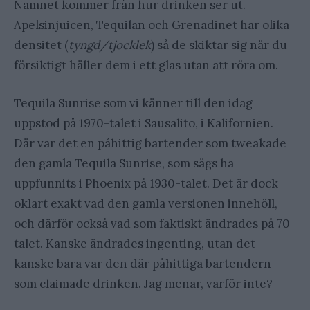
Namnet kommer från hur drinken ser ut.
Apelsinjuicen, Tequilan och Grenadinet har olika
densitet (
tyngd/tjocklek
) så de skiktar sig när du
försiktigt häller dem i ett glas utan att röra om.
Tequila Sunrise som vi känner till den idag
uppstod på 1970-talet i Sausalito, i Kalifornien.
Där var det en påhittig bartender som tweakade
den gamla Tequila Sunrise, som sägs ha
uppfunnits i Phoenix på 1930-talet. Det är dock
oklart exakt vad den gamla versionen innehöll,
och därför också vad som faktiskt ändrades på 70-
talet. Kanske ändrades ingenting, utan det
kanske bara var den där påhittiga bartendern
som claimade drinken. Jag menar, varför inte?