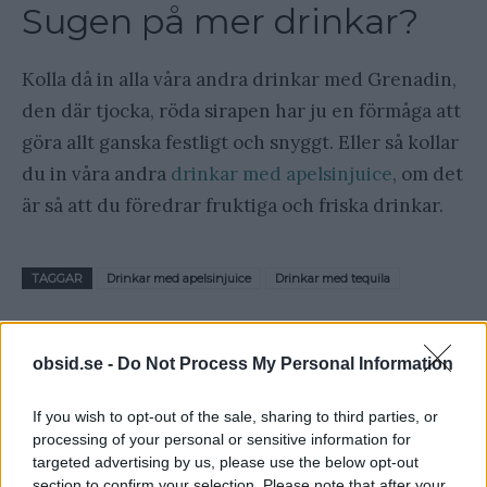
Sugen på mer drinkar?
Kolla då in alla våra andra drinkar med Grenadin,
den där tjocka, röda sirapen har ju en förmåga att
göra allt ganska festligt och snyggt. Eller så kollar
du in våra andra
drinkar med apelsinjuice
, om det
är så att du föredrar fruktiga och friska drinkar.
TAGGAR
Drinkar med apelsinjuice
Drinkar med tequila
obsid.se -
Do Not Process My Personal Information
If you wish to opt-out of the sale, sharing to third parties, or
processing of your personal or sensitive information for
targeted advertising by us, please use the below opt-out
section to confirm your selection. Please note that after your