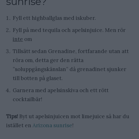
sunrise?
Fyll ett highballglas med iskuber.
Fyll på med tequila och apelsinjuice. Men rör
inte
om
Tillsätt sedan Grenadine, fortfarande utan att
röra om, detta ger den rätta
”soluppgångskänslan” då grenadinet sjunker
till botten på glaset.
Garnera med apelsinskiva och ett rött
cocktailbär!
Tips!
Byt ut apelsinjuicen mot limejuice så har du
istället en
Arizona sunrise
!