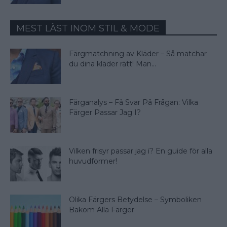
MEST LÄST INOM STIL & MODE
Färgmatchning av Kläder – Så matchar
du dina kläder rätt! Man...
Färganalys – Få Svar På Frågan: Vilka
Färger Passar Jag I?
Vilken frisyr passar jag i? En guide för alla
huvudformer!
Olika Färgers Betydelse – Symboliken
Bakom Alla Färger