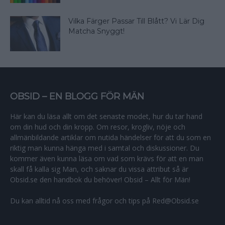
Vilka Färger Passar Till Blått? Vi Lär Dig
Matcha Snyggt!
OBSID – EN BLOGG FÖR MÄN
Här kan du läsa allt om det senaste modet, hur du tar hand
om din hud och din kropp. Om resor, krogliv, nöje och
allmänbildande artiklar om nutida händelser för att du som en
riktig man kunna hänga med i samtal och diskussioner. Du
kommer även kunna läsa om vad som krävs för att en man
skall få kalla sig Man, och saknar du vissa attribut så är
Obsid.se den handbok du behöver! Obsid – Allt för Män!
Du kan alltid nå oss med frågor och tips på Red@Obsid.se