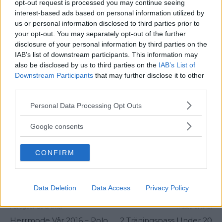
Använd ansiktsskrubb 2 gånger i veckan
opt-out request is processed you may continue seeing
interest-based ads based on personal information utilized by
Använd ansiktstvätt 4-5 gånger i veckan
us or personal information disclosed to third parties prior to
your opt-out. You may separately opt-out of the further
Stressa ned
! Stresshormoner kan nämligen
disclosure of your personal information by third parties on the
påverka talgproduktionen på samma sätt som
IAB’s list of downstream participants. This information may
also be disclosed by us to third parties on the
IAB’s List of
testosteron gör
Downstream Participants
that may further disclose it to other
third parties.
Please note that this website/app uses one or more Google
TAGGAR
Allmänbildning
Personal Data Processing Opt Outs
services and may gather and store information including but
not limited to your visit or usage behaviour. You may click to
Google consents
grant or deny consent to Google and its third-party tags to
use your data for below specified purposes in below Google
CONFIRM
consent section.
Data Deletion
Data Access
Privacy Policy
Föregående artikel
Nästa artikel
Herrmode Vår 2016 – Polo
2 Träningspass Under 20