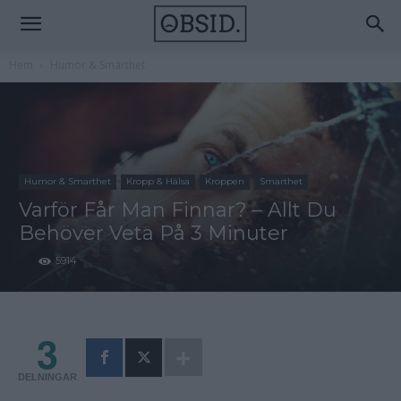
Hem
Humor & Smarthet
Humor & Smarthet
Kropp & Hälsa
Kroppen
Smarthet
Varför Får Man Finnar? – Allt Du
Behöver Veta På 3 Minuter
5914
3
DELNINGAR