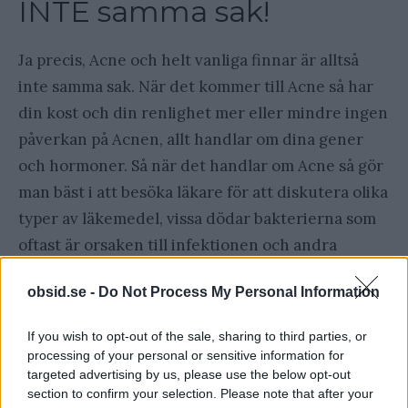
INTE samma sak!
Ja precis, Acne och helt vanliga finnar är alltså
inte samma sak. När det kommer till Acne så har
din kost och din renlighet mer eller mindre ingen
påverkan på Acnen, allt handlar om dina gener
och hormoner. Så när det handlar om Acne så gör
man bäst i att besöka läkare för att diskutera olika
typer av läkemedel, vissa dödar bakterierna som
oftast är orsaken till infektionen och andra
minskar talgproduktionen.
obsid.se -
Do Not Process My Personal Information
Vad kan man göra för
If you wish to opt-out of the sale, sharing to third parties, or
att slippa finnar?
processing of your personal or sensitive information for
targeted advertising by us, please use the below opt-out
section to confirm your selection. Please note that after your