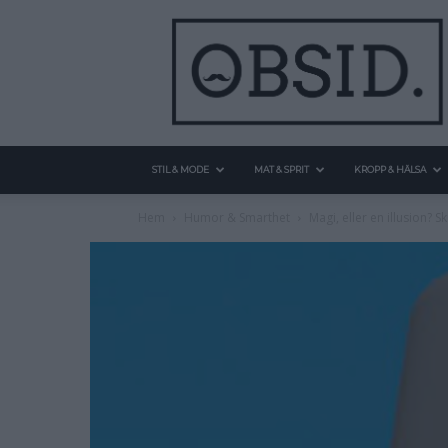
STIL & MODE
MAT & SPRIT
KROPP & HÄLSA
Hem
Humor & Smarthet
Magi, eller en illusion? 