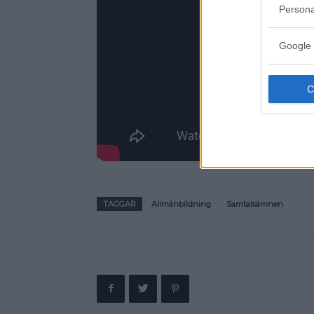
Persona
Google 
TAGGAR
Allmänbildning
Samtalsämnen