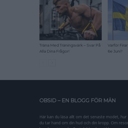
Träna Med Träningsvärk – Svar På
Varför Fir
Alla Dina Frågor!
6e Juni?
OBSID – EN BLOGG FÖR MÄN
Här kan du läsa allt om det senaste modet, hur
du tar hand om din hud och din kropp. Om resor