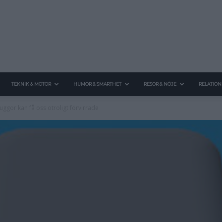
TEKNIK & MOTOR
HUMOR & SMARTHET
RESOR & NÖJE
RELATION
Skuggor kan få oss otroligt förvirrade