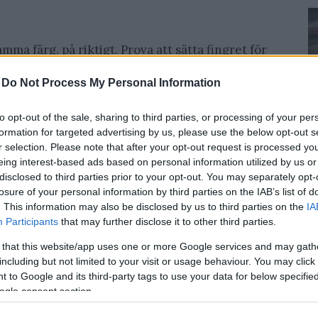
mma färg, på riktigt. Prova att sätta fingret för
agiskt!
-
Do Not Process My Personal Information
fantastiska optiska illusioner man kan skapa
to opt-out of the sale, sharing to third parties, or processing of your per
formation for targeted advertising by us, please use the below opt-out s
r selection. Please note that after your opt-out request is processed y
eing interest-based ads based on personal information utilized by us or
fantligt imponerande
disclosed to third parties prior to your opt-out. You may separately opt-
losure of your personal information by third parties on the IAB’s list of
. This information may also be disclosed by us to third parties on the
IA
Participants
that may further disclose it to other third parties.
 that this website/app uses one or more Google services and may gath
including but not limited to your visit or usage behaviour. You may click 
 to Google and its third-party tags to use your data for below specifi
ogle consent section.