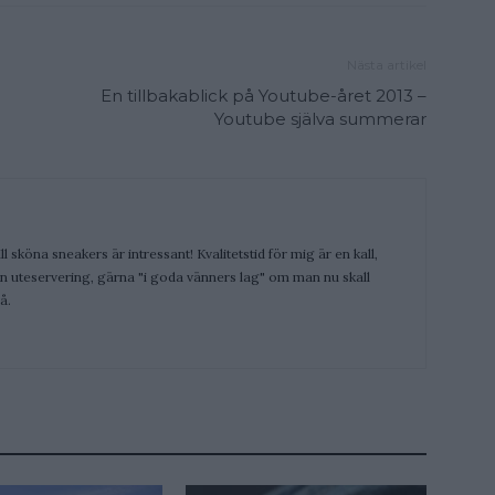
Nästa artikel
En tillbakablick på Youtube-året 2013 –
Youtube själva summerar
ill sköna sneakers är intressant! Kvalitetstid för mig är en kall,
 en uteservering, gärna "i goda vänners lag" om man nu skall
å.