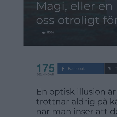
Magi, eller en
oss otroligt fö
11384
175
Facebook
T
DELNINGAR
En optisk illusion ä
tröttnar aldrig på k
när man inser att d