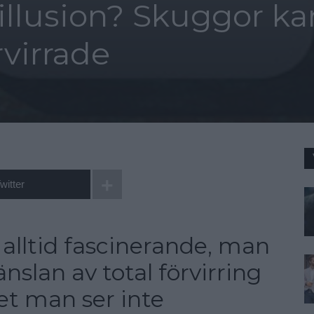
 illusion? Skuggor ka
rvirrade
witter
r alltid fascinerande, man
änslan av total förvirring
et man ser inte