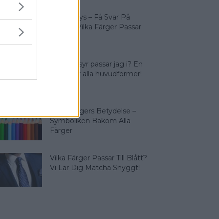
Färganalys – Få Svar På
Frågan: Vilka Färger Passar
Jag I?
Vilken frisyr passar jag i? En
guide för alla huvudformer!
Olika Färgers Betydelse –
Symboliken Bakom Alla
Färger
Vilka Färger Passar Till Blått?
Vi Lär Dig Matcha Snyggt!