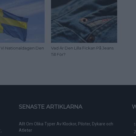
ar Vi Nationaldagen Den
Vad Är Den Lilla Fickan På Jeans
Till För?
SENASTE ARTIKLARNA
W
Allt Om Olika Typer Av Klockor, Piloter, Dykare och
,
Atleter