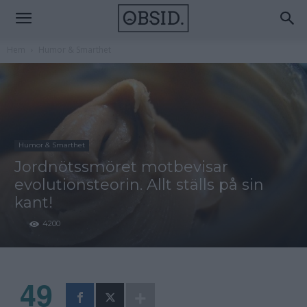
Hem
Humor & Smarthet
Humor & Smarthet
Jordnötssmöret motbevisar
evolutionsteorin. Allt ställs på sin
kant!
4200
49