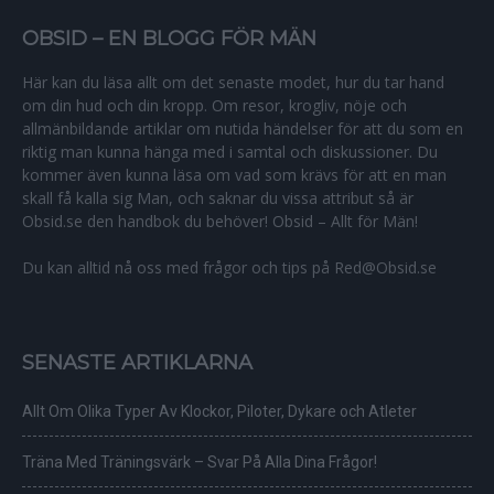
OBSID – EN BLOGG FÖR MÄN
Här kan du läsa allt om det senaste modet, hur du tar hand
om din hud och din kropp. Om resor, krogliv, nöje och
allmänbildande artiklar om nutida händelser för att du som en
riktig man kunna hänga med i samtal och diskussioner. Du
kommer även kunna läsa om vad som krävs för att en man
skall få kalla sig Man, och saknar du vissa attribut så är
Obsid.se den handbok du behöver! Obsid – Allt för Män!
Du kan alltid nå oss med frågor och tips på Red@Obsid.se
SENASTE ARTIKLARNA
Allt Om Olika Typer Av Klockor, Piloter, Dykare och Atleter
Träna Med Träningsvärk – Svar På Alla Dina Frågor!