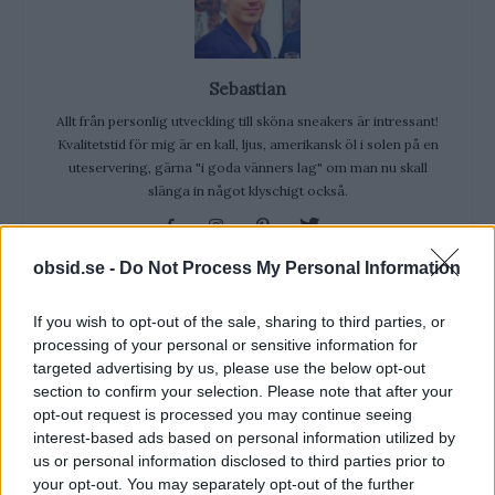
Sebastian
Allt från personlig utveckling till sköna sneakers är intressant!
Kvalitetstid för mig är en kall, ljus, amerikansk öl i solen på en
uteservering, gärna "i goda vänners lag" om man nu skall
slänga in något klyschigt också.
obsid.se -
Do Not Process My Personal Information
If you wish to opt-out of the sale, sharing to third parties, or
RELATERADE ARTIKLAR
processing of your personal or sensitive information for
targeted advertising by us, please use the below opt-out
Träna Med Träningsvärk – Svar På
section to confirm your selection. Please note that after your
Alla Dina Frågor!
opt-out request is processed you may continue seeing
interest-based ads based on personal information utilized by
us or personal information disclosed to third parties prior to
your opt-out. You may separately opt-out of the further
Varför Firar Vi Nationaldagen Den