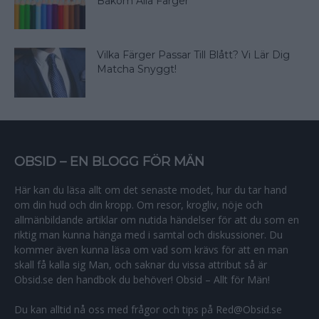
Bakom Alla Färger
Vilka Färger Passar Till Blått? Vi Lär Dig
Matcha Snyggt!
OBSID – EN BLOGG FÖR MÄN
Här kan du läsa allt om det senaste modet, hur du tar hand
om din hud och din kropp. Om resor, krogliv, nöje och
allmänbildande artiklar om nutida händelser för att du som en
riktig man kunna hänga med i samtal och diskussioner. Du
kommer även kunna läsa om vad som krävs för att en man
skall få kalla sig Man, och saknar du vissa attribut så är
Obsid.se den handbok du behöver! Obsid – Allt för Män!
Du kan alltid nå oss med frågor och tips på Red@Obsid.se