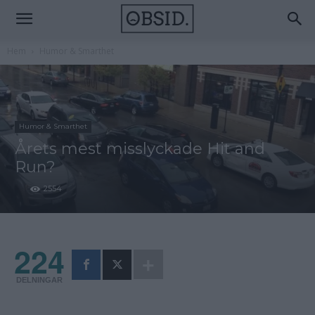
Hem
Humor & Smarthet
Humor & Smarthet
Årets mest misslyckade Hit and
Run?
2554
224
DELNINGAR