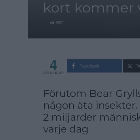
kort kommer v
9197
4
Facebook
Tw
DELNINGAR
Förutom Bear Grylls
någon äta insekter. 
2 miljarder människ
varje dag