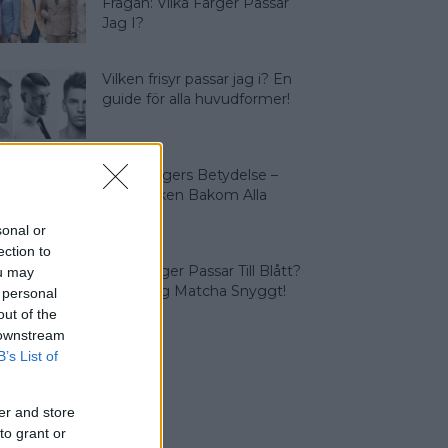
Frågan: Vilka Färger Passar
Jag I?
Vilken frisyr passar jag i? En
guide för alla huvudformer!
Olika Färgers Betydelse –
Symboliken Bakom Alla
Färger
sonal or
ection to
Vilka Färger Passar Till Blått?
ou may
Vi Lär Dig Matcha Snyggt!
 personal
out of the
 downstream
B’s List of
er and store
to grant or