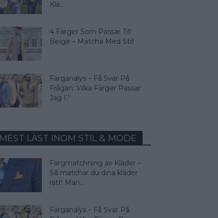
Klä...
4 Färger Som Passar Till
Beige – Matcha Med Stil!
Färganalys – Få Svar På
Frågan: Vilka Färger Passar
Jag I?
MEST LÄST INOM STIL & MODE
Färgmatchning av Kläder –
Så matchar du dina kläder
rätt! Man...
Färganalys – Få Svar På