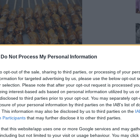
-
Do Not Process My Personal Information
to opt-out of the sale, sharing to third parties, or processing of your per
formation for targeted advertising by us, please use the below opt-out s
r selection. Please note that after your opt-out request is processed y
nniskor äter insekter varje dag.
eing interest-based ads based on personal information utilized by us or
disclosed to third parties prior to your opt-out. You may separately opt-
i inom 10 år kommer se insektsmjöl som en av
losure of your personal information by third parties on the IAB’s list of
jälvklart kommer dock tillsatsen ha fått en nytt
. This information may also be disclosed by us to third parties on the
IA
Participants
that may further disclose it to other third parties.
l” eller ”Naturligt Proteinberikat!” på
 that this website/app uses one or more Google services and may gath
including but not limited to your visit or usage behaviour. You may click 
problem med, det är troligtvis ofantligt mycket