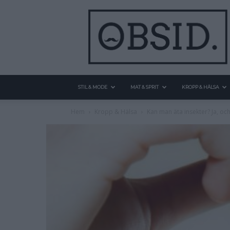
STIL & MODE
MAT & SPRIT
KROPP & HÄLSA
Hem
Kropp & Hälsa
Kan man äta insekter? Ja, oc