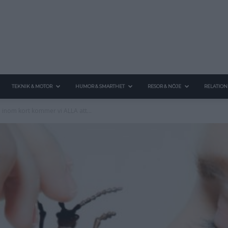
TEKNIK & MOTOR
HUMOR & SMARTHET
RESOR & NÖJE
RELATION
h inom kort kommer vi ALLA att...