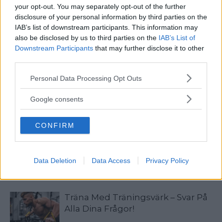
your opt-out. You may separately opt-out of the further
disclosure of your personal information by third parties on the
IAB’s list of downstream participants. This information may
also be disclosed by us to third parties on the
IAB’s List of
Downstream Participants
that may further disclose it to other
third parties.
Sebastian
Please note that this website/app uses one or more Google
Allt från personlig utveckling till sköna sneakers är intressant!
Personal Data Processing Opt Outs
services and may gather and store information including but
Kvalitetstid för mig är en kall, ljus, amerikansk öl i solen på en
not limited to your visit or usage behaviour. You may click to
uteservering, gärna "i goda vänners lag" om man nu skall
Google consents
grant or deny consent to Google and its third-party tags to
slänga in något klyschigt också.
use your data for below specified purposes in below Google
CONFIRM
consent section.
Data Deletion
Data Access
Privacy Policy
RELATERADE ARTIKLAR
Träna Med Träningsvärk – Svar På
Alla Dina Frågor!