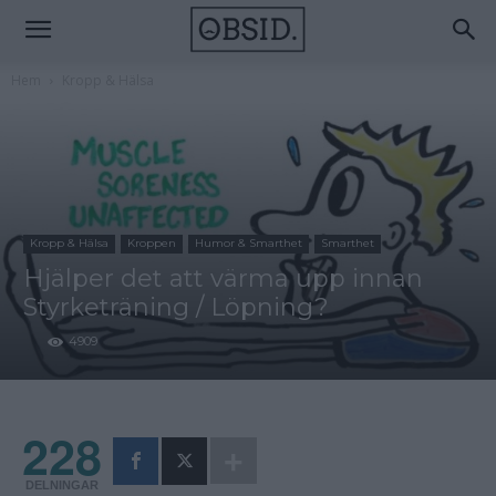
Hem
Kropp & Hälsa
Kropp & Hälsa
Kroppen
Humor & Smarthet
Smarthet
Hjälper det att värma upp innan
Styrketräning / Löpning?
4909
228
DELNINGAR