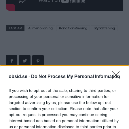
TAGGAR
Allmänbildning
Konditionsträning
Styrketräning
obsid.se -
Do Not Process My Personal Information
Föregående artikel
Nästa artikel
If you wish to opt-out of the sale, sharing to third parties, or
Amerikansk öl – Är den
Film vs Verklighet –
processing of your personal or sensitive information for
dålig eller bara smaklös?
Stackars John McClane &
targeted advertising by us, please use the below opt-out
Jack Sparrow
section to confirm your selection. Please note that after your
opt-out request is processed you may continue seeing
interest-based ads based on personal information utilized by
us or personal information disclosed to third parties prior to