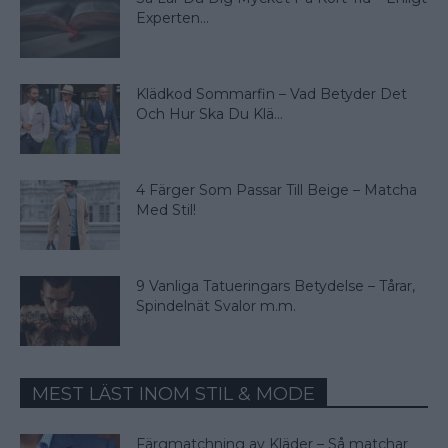
Experten...
Klädkod Sommarfin – Vad Betyder Det
Och Hur Ska Du Klä...
4 Färger Som Passar Till Beige – Matcha
Med Stil!
9 Vanliga Tatueringars Betydelse – Tårar,
Spindelnät Svalor m.m.
MEST LÄST INOM STIL & MODE
Färgmatchning av Kläder – Så matchar