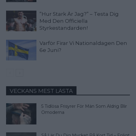
”Hur Stark Är Jag?” – Testa Dig
Med Den Officiella
Styrkestandarden!
Varför Firar Vi Nationaldagen Den
6e Juni?
VECKANS MEST LÄSTA
5 Tidlösa Frisyrer För Män Som Aldrig Blir
Omoderna
Så Lär Du Dig Mycket På Kort Tid – Enligt