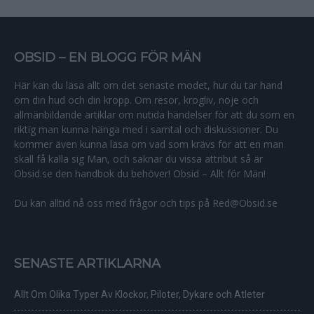
OBSID – EN BLOGG FÖR MÄN
Här kan du läsa allt om det senaste modet, hur du tar hand
om din hud och din kropp. Om resor, krogliv, nöje och
allmänbildande artiklar om nutida händelser för att du som en
riktig man kunna hänga med i samtal och diskussioner. Du
kommer även kunna läsa om vad som krävs för att en man
skall få kalla sig Man, och saknar du vissa attribut så är
Obsid.se den handbok du behöver! Obsid – Allt för Män!
Du kan alltid nå oss med frågor och tips på Red@Obsid.se
SENASTE ARTIKLARNA
Allt Om Olika Typer Av Klockor, Piloter, Dykare och Atleter