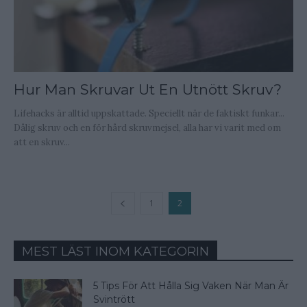
Hur Man Skruvar Ut En Utnött Skruv?
Lifehacks är alltid uppskattade. Speciellt när de faktiskt funkar...
Dålig skruv och en för hård skruvmejsel, alla har vi varit med om
att en skruv...
1
2
MEST LÄST INOM KATEGORIN
5 Tips För Att Hålla Sig Vaken När Man Är
Svintrött