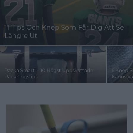
11 Tips Och Knep Som Får Dig Att Se
Längre Ut
Packa Smart! – 10 Högst Uppskattade
6 Knep F
Packningstips
Känns Vä