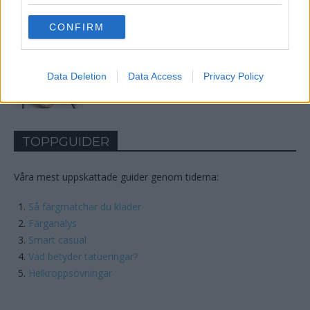
Hur Man Skruvar Ut En Utnött Skruv?
grant or deny consent to Google and its third-party tags to
use your data for below specified purposes in below Google
CONFIRM
consent section.
21 Fördelar Med Kokosolja Du Troligtvis
Data Deletion
Data Access
Privacy Policy
Inte Kände Till!
TOPPGUIDER
Våra mest uppskattade guider genom tiderna:
Så färgmatchar du kläder
Färganalys
Smart casual
Vad betyder tatueringar?
Helkroppsövningar