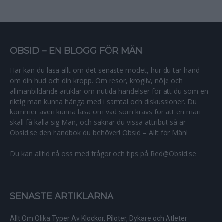
OBSID – EN BLOGG FÖR MÄN
Här kan du läsa allt om det senaste modet, hur du tar hand
om din hud och din kropp. Om resor, krogliv, nöje och
allmänbildande artiklar om nutida händelser för att du som en
riktig man kunna hänga med i samtal och diskussioner. Du
kommer även kunna läsa om vad som krävs för att en man
skall få kalla sig Man, och saknar du vissa attribut så är
Obsid.se den handbok du behöver! Obsid – Allt för Män!
Du kan alltid nå oss med frågor och tips på Red@Obsid.se
SENASTE ARTIKLARNA
Allt Om Olika Typer Av Klockor, Piloter, Dykare och Atleter