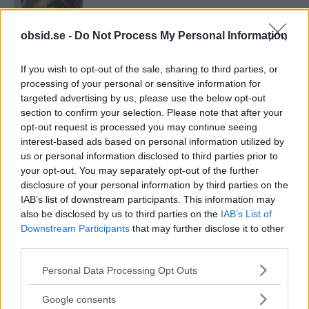
obsid.se -
Do Not Process My Personal Information
5 Tips För Att Gå In Nya Skor Utan Att
Få...
If you wish to opt-out of the sale, sharing to third parties, or
processing of your personal or sensitive information for
targeted advertising by us, please use the below opt-out
6 Knep För Att Mjuka Upp Jeans Så De
section to confirm your selection. Please note that after your
Känns Välanvända...
opt-out request is processed you may continue seeing
interest-based ads based on personal information utilized by
us or personal information disclosed to third parties prior to
your opt-out. You may separately opt-out of the further
Är Sötpotatis Nyttigt? Och Hur Tillagar
disclosure of your personal information by third parties on the
Man Den Enklast?
IAB’s list of downstream participants. This information may
also be disclosed by us to third parties on the
IAB’s List of
Downstream Participants
that may further disclose it to other
third parties.
11 Tips Och Knep Som Får Dig Att Se
Längre Ut
Please note that this website/app uses one or more Google
Personal Data Processing Opt Outs
services and may gather and store information including but
not limited to your visit or usage behaviour. You may click to
Google consents