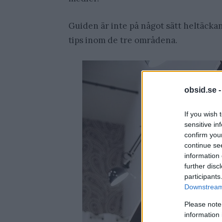
Guiden är inte på något sätt heltäck
tips inom de tre områdena.
obsid.se 
If you wish 
sensitive in
confirm you
continue se
information 
further disc
participants
Downstream 
Please note
information 