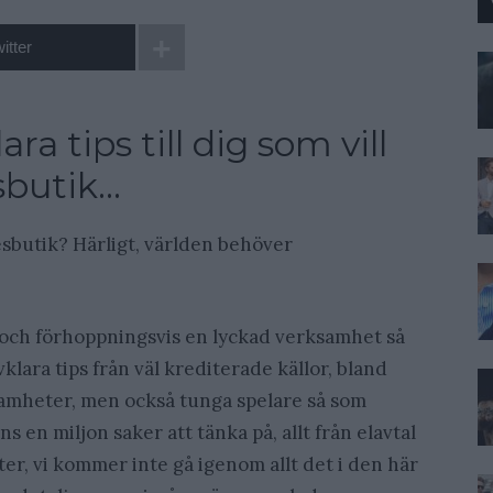
itter
ra tips till dig som vill
sbutik…
esbutik? Härligt, världen behöver
t, och förhoppningsvis en lyckad verksamhet så
vklara tips från väl krediterade källor, bland
amheter, men också tunga spelare så som
nns en miljon saker att tänka på, allt från elavtal
ter, vi kommer inte gå igenom allt det i den här