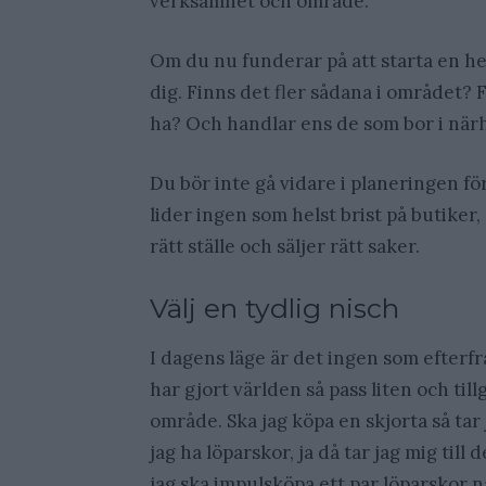
verksamhet och område.
Om du nu funderar på att starta en h
dig. Finns det fler sådana i området?
ha? Och handlar ens de som bor i närh
Du bör inte gå vidare i planeringen fö
lider ingen som helst brist på butiker,
rätt ställe och säljer rätt saker.
Välj en tydlig nisch
I dagens läge är det ingen som efterfr
har gjort världen så pass liten och tillg
område. Ska jag köpa en skjorta så tar 
jag ha löparskor, ja då tar jag mig till
jag ska impulsköpa ett par löparskor n