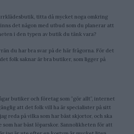
errklädesbutik, titta då mycket noga omkring
 Finns det någon med utbud som du planerar att
eten i den typen av butik du tänk vara?
rrän du har bra svar på de här frågorna. För det
 det folk saknar är bra butiker, som ligger på
ågar butiker och företag som ”gör allt”, internet
änglig att det folk vill ha är specialister på sitt
jag reda på vilka som har bäst skjortor, och ska
 de som har bäst löparskor. Sannolikheten för att
är jag är ute efter en kostym är mycket liten.