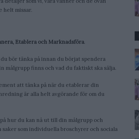
a detaljer som vi, våra vänner och de ovan
 helt missar.
anera, Etablera och Marknadsföra
.
r du bör tänka på innan du börjat spendera
in målgrupp finns och vad du faktiskt ska sälja.
element att tänka på när du etablerar din
nredning är alla helt avgörande för om du
på hur du kan nå ut till din målgrupp och
om saker som individuella broschyrer och sociala