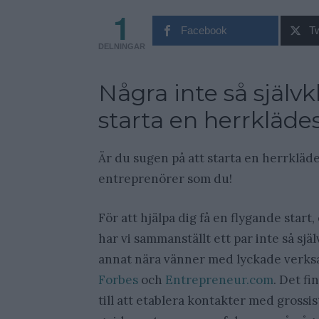
1
Facebook
Tw
DELNINGAR
Några inte så självkla
starta en herrkläde
Är du sugen på att starta en herrkläd
entreprenörer som du!
För att hjälpa dig få en flygande star
har vi sammanställt ett par inte så själ
annat nära vänner med lyckade verks
Forbes
och
Entrepreneur.com
. Det fi
till att etablera kontakter med grossis