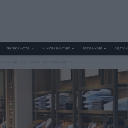
TEKNIK & MOTOR
HUMOR & SMARTHET
RESOR & NÖJE
RELATION
ips För Dig Som Vill Starta En Herrklädesbutik