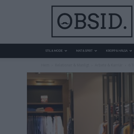
STIL & MODE
MAT & SPRIT
KROPP & HÄLSA
Hem
Relationer & Manligt
Arbete & Karriär
6 T