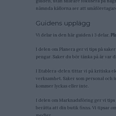
guiden, utan snarare fokusera på någr
nämnda källorna ser att småföretagare
Guidens upplägg
Vi delar in den här guiden i 3 delar,
Pl
I delen om Planera ger vi tips på sake
pengar. Saker du bör tänka på är var d
I Etablera-delen tittar vi på kritiska 
verksamhet. Saker som personal och i
kommer lyckas eller inte.
I delen om Marknadsföring ger vi tips 
berätta att din butik finns. Vi tipsar 
medier.