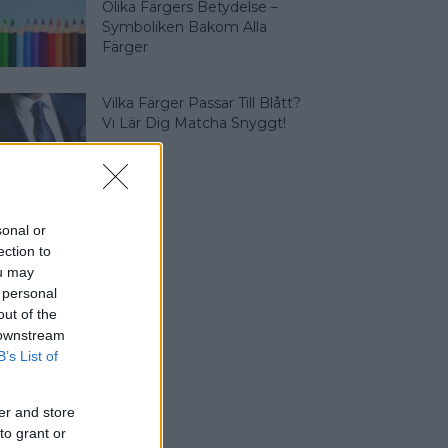
Olika Färgers Betydelse –
Symboliken Bakom Alla
Färger
Vilka Färger Passar Till Blått?
Vi Lär Dig Matcha Snyggt!
sonal or
ection to
ou may
 personal
out of the
 downstream
B’s List of
er and store
to grant or