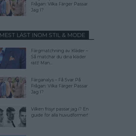
Frågan: Vilka Färger Passar
Jag I?
MEST LÄST INOM STIL & MODE
Färgmatchning av Kläder –
Så matchar du dina kläder
rätt! Man...
Färganalys – Få Svar På
Frågan: Vilka Färger Passar
Jag I?
Vilken frisyr passar jag i? En
guide för alla huvudformer!