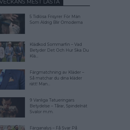
VECKANS MEST LÄSTA
5 Tidlösa Frisyrer För Män
Som Aldrig Blir Omoderna
Klädkod Sommarfin – Vad
Betyder Det Och Hur Ska Du
Klä...
Färgmatchning av Kläder –
Så matchar du dina kläder
rätt! Man...
9 Vanliga Tatueringars
Betydelse – Tårar, Spindelnät
Svalor m.m.
Färganalys – Få Svar På