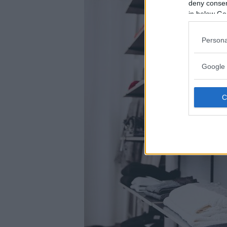
deny consent
in below Go
Persona
Google 