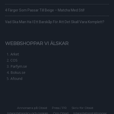
4 Färger Som Passar Till Beige – Matcha Med Stil!
Vad Ska Man Ha I Ett Barskåp För Att Det Skall Vara Komplett?
WEBBSHOPPAR VI ÄLSKAR
Arket
COS
Parfym.se
Bokus.se
Afound
Annonsera på Obsid
Press / PR
Skriv för Obsid
Integritetspolicy och cookies
Om Obsid
Integritetsinställningar