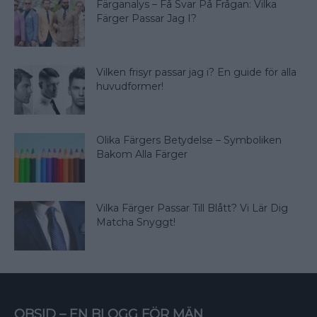
Färganalys – Få Svar På Frågan: Vilka
Färger Passar Jag I?
Vilken frisyr passar jag i? En guide för alla
huvudformer!
Olika Färgers Betydelse – Symboliken
Bakom Alla Färger
Vilka Färger Passar Till Blått? Vi Lär Dig
Matcha Snyggt!
OBSID – EN BLOGG FÖR MÄN