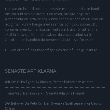
Här kan du läsa allt om det senaste modet, hur du tar hand
om din hud och din kropp. Om resor, krogliv, nöje och
allmänbildande artiklar om nutida händelser för att du som en
riktig man kunna hänga med i samtal och diskussioner. Du
kommer även kunna läsa om vad som krävs för att en man
skall få kalla sig Man, och saknar du vissa attribut så är
Obsid.se den handbok du behöver! Obsid – Allt för Män!
Du kan alltid nå oss med frågor och tips på Red@Obsid.se
SENASTE ARTIKLARNA
Allt Om Olika Typer Av Klockor, Piloter, Dykare och Atleter
Träna Med Träningsvärk – Svar På Alla Dina Frågor!
Det Behöver Du Veta Om Den Svenska Spellicensen För Casinon
Online