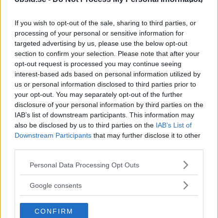
andras framgång
If you wish to opt-out of the sale, sharing to third parties, or
processing of your personal or sensitive information for
targeted advertising by us, please use the below opt-out
section to confirm your selection. Please note that after your
opt-out request is processed you may continue seeing
interest-based ads based on personal information utilized by
us or personal information disclosed to third parties prior to
your opt-out. You may separately opt-out of the further
disclosure of your personal information by third parties on the
IAB’s list of downstream participants. This information may
also be disclosed by us to third parties on the
IAB’s List of
Downstream Participants
that may further disclose it to other
third parties.
Please note that this website/app uses one or more Google
Personal Data Processing Opt Outs
services and may gather and store information including but
Missunnsamhet är varken klädsamt eller
not limited to your visit or usage behaviour. You may click to
Google consents
grant or deny consent to Google and its third-party tags to
hälsosamt. Det leder till frustration, ilska och
use your data for below specified purposes in below Google
arrogans. Det säger också väldigt mycket om
CONFIRM
consent section.