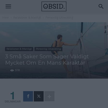
Hem
Relationer & Manligt
Personlig Utveckling
Relationer & Manligt
Personlig Utveckling
3 Små Saker Som Säger Väldigt
Mycket Om En Mans Karaktär
5118
1
DELNINGAR