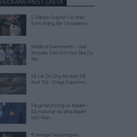
VECKANS MEST LÄSTA
5 Tidlösa Frisyrer För Män
Som Aldrig Blir Omoderna
Klädkod Sommarfin – Vad
Betyder Det Och Hur Ska Du
Klä...
Så Lär Du Dig Mycket På
Kort Tid – Enligt Experten...
Färgmatchning av Kläder –
Så matchar du dina kläder
rätt! Man...
9 Vanliga Tatueringars