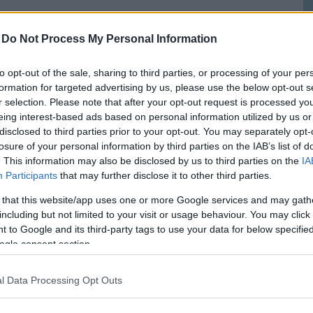
a dagen kan vara det
-
Do Not Process My Personal Information
to opt-out of the sale, sharing to third parties, or processing of your per
formation for targeted advertising by us, please use the below opt-out s
l om att
lära sig prioritera
, för i ärlighetens
r selection. Please note that after your opt-out request is processed y
 skulle vilja göra, så att lära sig fokusera på
eing interest-based ads based on personal information utilized by us or
disclosed to third parties prior to your opt-out. You may separately opt-
kt om du skall få ut max av varje dag. Det
losure of your personal information by third parties on the IAB’s list of
ttre
.
. This information may also be disclosed by us to third parties on the
IA
Participants
that may further disclose it to other third parties.
anera din dag så kan jag tänka mig att du nu
 that this website/app uses one or more Google services and may gath
including but not limited to your visit or usage behaviour. You may click 
nker, ”
Men hur fan gör man det då? Vad är det
 to Google and its third-party tags to use your data for below specifi
 vad jag borde göra utan att säga HUR jag skall
ogle consent section.
n B är ett rookie mistake, och folk som gör det
l Data Processing Opt Outs