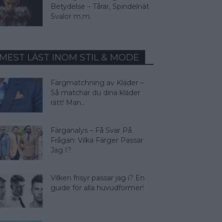
Betydelse – Tårar, Spindelnät
Svalor m.m.
MEST LÄST INOM STIL & MODE
Färgmatchning av Kläder –
Så matchar du dina kläder
rätt! Man...
Färganalys – Få Svar På
Frågan: Vilka Färger Passar
Jag I?
Vilken frisyr passar jag i? En
guide för alla huvudformer!