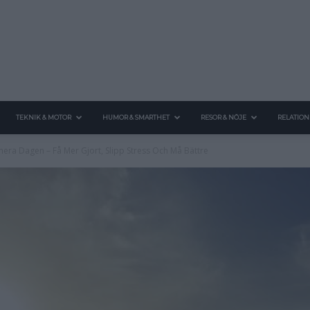
TEKNIK & MOTOR
HUMOR & SMARTHET
RESOR & NÖJE
RELATION
nera Dagen – Få Mer Gjort, Slipp Stress Och Må Bättre