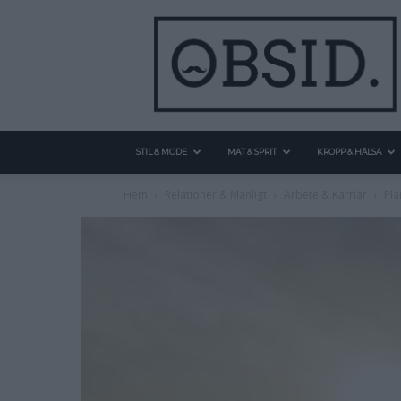
STIL & MODE
MAT & SPRIT
KROPP & HÄLSA
Hem
Relationer & Manligt
Arbete & Karriär
Pla