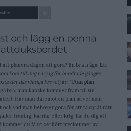
witter
änst och lägg en penna
nattduksbordet
 att planera dagen att göra? En bra fråga! Ett
som kom till mig när jag för hundrade gången
osta det där viktiga brevet
) är: ”
Utan plan
n gå bra, man kanske kommer fram till sin
säkert. Har man däremot en plan så vet man
et och vad man behöver göra för att ta sig åt rätt
äller träning, karriär eller krig, lär du dig att
 så kommer du få ut oerhört mycket mer av