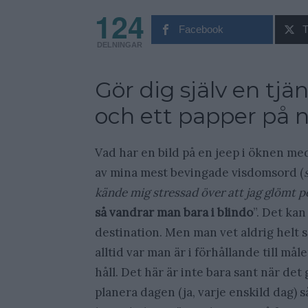
124
Facebook
T
DELNINGAR
Gör dig själv en tj
och ett papper på 
Vad har en bild på en jeep i öknen med
av mina mest bevingade visdomsord (
kände mig stressad över att jag glömt p
så vandrar man bara i blindo
”. Det ka
destination. Men man vet aldrig helt 
alltid var man är i förhållande till mål
håll. Det här är inte bara sant när det g
planera dagen (ja, varje enskild dag)