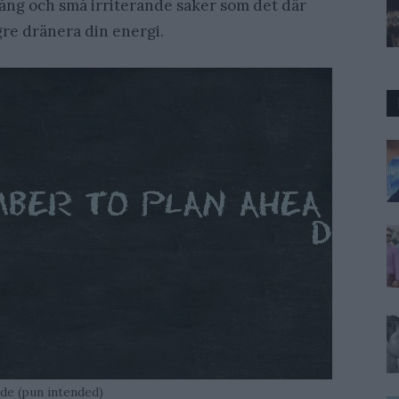
mgång och små irriterande saker som det där
re dränera din energi.
de (pun intended)