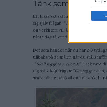
Tänk som en hjälte!
Google 
Ett klassiskt sätt att planera dagen på 
sig själv frågan: ”Vad vill jag åstadk
du verkligen vill åstadkomma under m
nästa dag så vet du vad målen är och d
Det som händer när du har 2-3 tydliga 
tillbaka på de målen när du ställs infö
-”
Skall jag göra A eller B?
”. Tack vare di
dig själv följdfrågan: ”
Om jag gör A/B, 
svaret är
nej
så skall du helt enkelt in