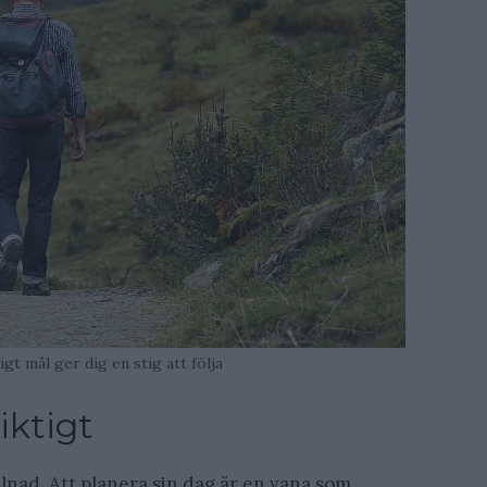
gt mål ger dig en stig att följa
iktigt
nad. Att planera sin dag är en vana som