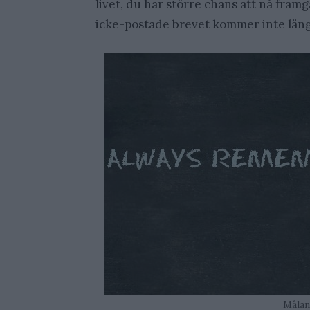
livet, du har större chans att nå fra
icke-postade brevet kommer inte läng
Målan