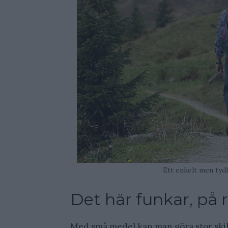
Ett enkelt men tydli
Det här funkar, på r
Med små medel kan man göra stor skill