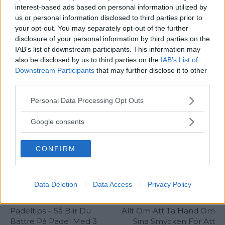
interest-based ads based on personal information utilized by
minimum är just det, det minst godkända
us or personal information disclosed to third parties prior to
mönsterdjupet, det betyder inte att det är ett bra
your opt-out. You may separately opt-out of the further
disclosure of your personal information by third parties on the
mönsterdjup som kommer hålla dig säker på
IAB’s list of downstream participants. This information may
vägarna!
also be disclosed by us to third parties on the
IAB’s List of
Downstream Participants
that may further disclose it to other
third parties.
TAGGAR
Allmänbildning
Please note that this website/app uses one or more Google
Personal Data Processing Opt Outs
services and may gather and store information including but
not limited to your visit or usage behaviour. You may click to
Google consents
grant or deny consent to Google and its third-party tags to
use your data for below specified purposes in below Google
CONFIRM
consent section.
Data Deletion
Data Access
Privacy Policy
Föregående artikel
Nästa artikel
Padeltips – Så Blir Du
Allt Om Att Ta Hand Om
Bättre På Padel Med 3
Sina Smycken För Att