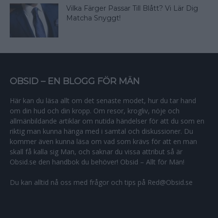
Vilka Färger Passar Till Blått? Vi Lär Dig
Matcha Snyggt!
OBSID – EN BLOGG FÖR MÄN
Här kan du läsa allt om det senaste modet, hur du tar hand
om din hud och din kropp. Om resor, krogliv, nöje och
allmänbildande artiklar om nutida händelser för att du som en
riktig man kunna hänga med i samtal och diskussioner. Du
kommer även kunna läsa om vad som krävs för att en man
skall få kalla sig Man, och saknar du vissa attribut så är
Obsid.se den handbok du behöver! Obsid – Allt för Män!
Du kan alltid nå oss med frågor och tips på Red@Obsid.se