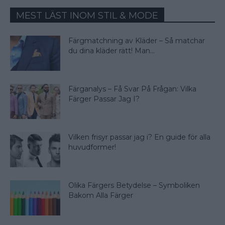
MEST LÄST INOM STIL & MODE
Färgmatchning av Kläder – Så matchar
du dina kläder rätt! Man...
Färganalys – Få Svar På Frågan: Vilka
Färger Passar Jag I?
Vilken frisyr passar jag i? En guide för alla
huvudformer!
Olika Färgers Betydelse – Symboliken
Bakom Alla Färger