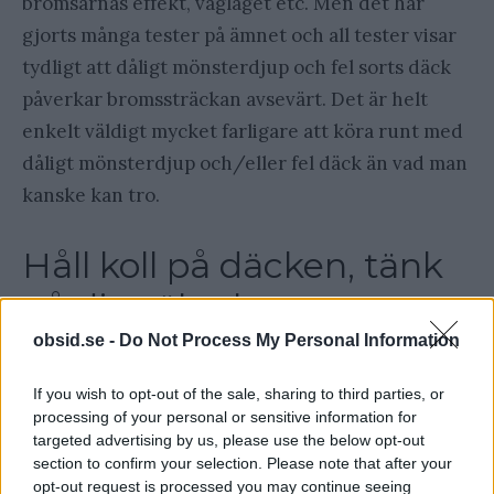
bromsarnas effekt, väglaget etc. Men det har
gjorts många tester på ämnet och all tester visar
tydligt att dåligt mönsterdjup och fel sorts däck
påverkar bromssträckan avsevärt. Det är helt
enkelt väldigt mycket farligare att köra runt med
dåligt mönsterdjup och/eller fel däck än vad man
kanske kan tro.
Håll koll på däcken, tänk
på din säkerhet
obsid.se -
Do Not Process My Personal Information
Däck kanske inte alltid är det roligaste som finns,
If you wish to opt-out of the sale, sharing to third parties, or
men du gör dig själv en otjänst om du inte har bra
processing of your personal or sensitive information for
koll på dina däck. Kolla mönsterdjupet
targeted advertising by us, please use the below opt-out
åtminstone två gånger per år och säkerställ att
section to confirm your selection. Please note that after your
opt-out request is processed you may continue seeing
det är långt mycket bättre än minimum, för