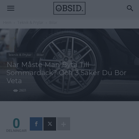
Hem
Teknik & Prylar
Bilar
Teknik & Prylar
Bilar
När Måste Man Byta Till
Sommardäck? Och 3 Saker Du Bör
Veta
2601
0
DELNINGAR