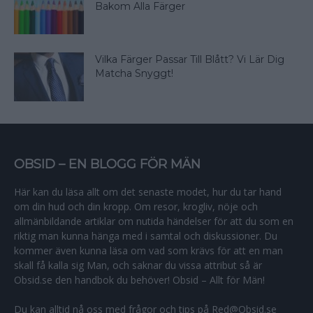
Bakom Alla Färger
Vilka Färger Passar Till Blått? Vi Lär Dig
Matcha Snyggt!
OBSID – EN BLOGG FÖR MÄN
Här kan du läsa allt om det senaste modet, hur du tar hand
om din hud och din kropp. Om resor, krogliv, nöje och
allmänbildande artiklar om nutida händelser för att du som en
riktig man kunna hänga med i samtal och diskussioner. Du
kommer även kunna läsa om vad som krävs för att en man
skall få kalla sig Man, och saknar du vissa attribut så är
Obsid.se den handbok du behöver! Obsid – Allt för Män!
Du kan alltid nå oss med frågor och tips på Red@Obsid.se