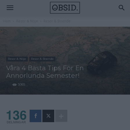
Hem
Resor & Nöje
Resor & Boende
Resor & Nöje
Resor & Boende
Våra 4 Bästa Tips För En
Annorlunda Semester!
5065
136
DELNINGAR