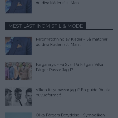
du dina kläder rätt! Man...
MEST LÄST INOM STIL & MODE
Färgmatchning av Kläder – Så matchar
du dina kläder rätt! Man...
Färganalys – Få Svar På Frågan: Vilka
Färger Passar Jag I?
Vilken frisyr passar jag i? En guide för alla
huvudformer!
Olika Färgers Betydelse – Symboliken