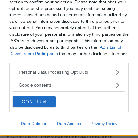
section to confirm your selection. Please note that after your
4. Savannah, Georgia,
opt-out request is processed you may continue seeing
interest-based ads based on personal information utilized by
USA
us or personal information disclosed to third parties prior to
your opt-out. You may separately opt-out of the further
disclosure of your personal information by third parties on the
IAB’s list of downstream participants. This information may
also be disclosed by us to third parties on the
IAB’s List of
Downstream Participants
that may further disclose it to other
third parties.
Please note that this website/app uses one or more Google
Personal Data Processing Opt Outs
services and may gather and store information including but
not limited to your visit or usage behaviour. You may click to
Google consents
grant or deny consent to Google and its third-party tags to
use your data for below specified purposes in below Google
CONFIRM
consent section.
Data Deletion
Data Access
Privacy Policy
Du kanske redan har hört talas om “
The southern
hospitality”
? Uttrycket myntades inte utan