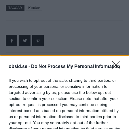
TAGGAR
Klockor
obsid.se -
Do Not Process My Personal Information
Föregående artikel
Nästa artikel
Film vs Verklighet –
House of Cards –
If you wish to opt-out of the sale, sharing to third parties, or
Stackars John McClane &
Summering av säsong 1
processing of your personal or sensitive information for
Jack Sparrow
targeted advertising by us, please use the below opt-out
section to confirm your selection. Please note that after your
opt-out request is processed you may continue seeing
interest-based ads based on personal information utilized by
us or personal information disclosed to third parties prior to
your opt-out. You may separately opt-out of the further
disclosure of your personal information by third parties on the