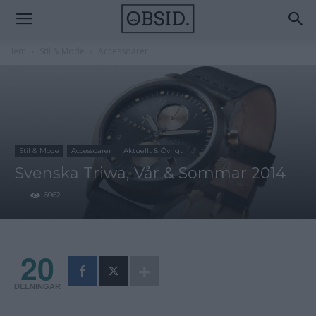
Hem
Stil & Mode
Accessoarer
Stil & Mode
Accessoarer
Aktuellt & Övrigt
Svenska Triwa, Vår & Sommar 2014
6062
20
DELNINGAR