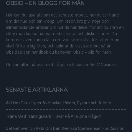
OBSID – EN BLOGG FÖR MÄN
Här kan du läsa allt om det senaste modet, hur du tar hand
om din hud och din kropp. Om resor, krogliv, nöje och
allmänbildande artiklar om nutida händelser för att du som en
riktig man kunna hänga med i samtal och diskussioner. Du
kommer även kunna läsa om vad som krävs för att en man
skall få kalla sig Man, och saknar du vissa attribut så är
Obsid.se den handbok du behöver! Obsid – Allt för Män!
Du kan alltid nå oss med frågor och tips på Red@Obsid.se
SENASTE ARTIKLARNA
Allt Om Olika Typer Av Klockor, Piloter, Dykare och Atleter
Träna Med Träningsvärk – Svar På Alla Dina Frågor!
Det Behöver Du Veta Om Den Svenska Spellicensen För Casinon