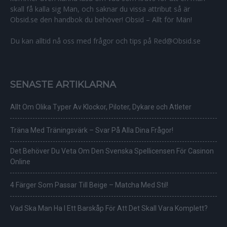
skall få kalla sig Man, och saknar du vissa attribut så är
Obsid.se den handbok du behöver! Obsid – Allt för Män!
Du kan alltid nå oss med frågor och tips på Red@Obsid.se
SENASTE ARTIKLARNA
Allt Om Olika Typer Av Klockor, Piloter, Dykare och Atleter
Träna Med Träningsvärk – Svar På Alla Dina Frågor!
Det Behöver Du Veta Om Den Svenska Spellicensen För Casinon
Online
4 Färger Som Passar Till Beige – Matcha Med Stil!
Vad Ska Man Ha I Ett Barskåp För Att Det Skall Vara Komplett?