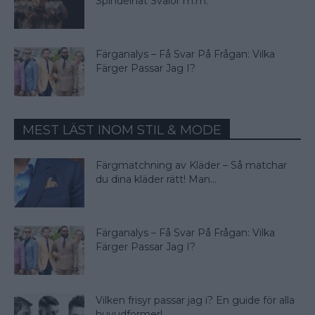
Spindelnät Svalor m.m.
Färganalys – Få Svar På Frågan: Vilka
Färger Passar Jag I?
MEST LÄST INOM STIL & MODE
Färgmatchning av Kläder – Så matchar
du dina kläder rätt! Man...
Färganalys – Få Svar På Frågan: Vilka
Färger Passar Jag I?
Vilken frisyr passar jag i? En guide för alla
huvudformer!