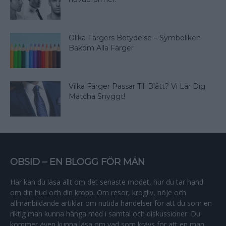
Olika Färgers Betydelse – Symboliken
Bakom Alla Färger
Vilka Färger Passar Till Blått? Vi Lär Dig
Matcha Snyggt!
OBSID – EN BLOGG FÖR MÄN
Här kan du läsa allt om det senaste modet, hur du tar hand
om din hud och din kropp. Om resor, krogliv, nöje och
allmänbildande artiklar om nutida händelser för att du som en
riktig man kunna hänga med i samtal och diskussioner. Du
kommer även kunna läsa om vad som krävs för att en man