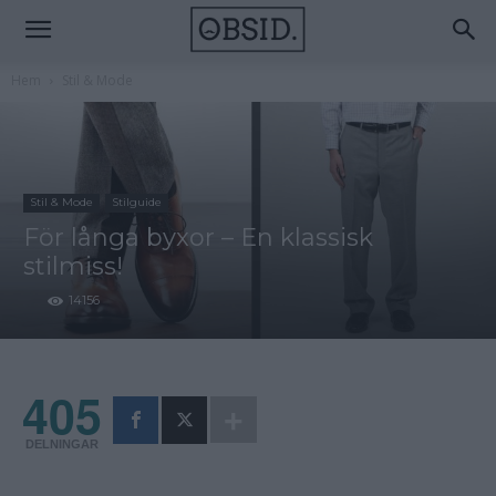
Hem
Stil & Mode
Stil & Mode
Stilguide
För långa byxor – En klassisk
stilmiss!
14156
405
DELNINGAR