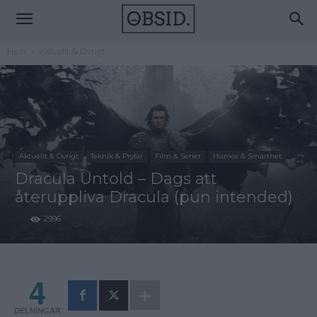
Hem
Aktuellt & Övrigt
Aktuellt & Övrigt
Teknik & Prylar
Film & Serier
Humor & Smarthet
Dracula Untold – Dags att
återuppliva Dracula (pun intended)
2996
4
DELNINGAR