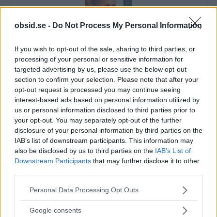
obsid.se -
Do Not Process My Personal Information
If you wish to opt-out of the sale, sharing to third parties, or
Sebastian
processing of your personal or sensitive information for
Allt från personlig utveckling till sköna sneakers är intressant!
targeted advertising by us, please use the below opt-out
Kvalitetstid för mig är en kall, ljus, amerikansk öl i solen på en
section to confirm your selection. Please note that after your
uteservering, gärna "i goda vänners lag" om man nu skall
opt-out request is processed you may continue seeing
slänga in något klyschigt också.
interest-based ads based on personal information utilized by
us or personal information disclosed to third parties prior to
your opt-out. You may separately opt-out of the further
disclosure of your personal information by third parties on the
IAB’s list of downstream participants. This information may
also be disclosed by us to third parties on the
IAB’s List of
VECKANS MEST LÄSTA
Downstream Participants
that may further disclose it to other
third parties.
5 Tidlösa Frisyrer För Män Som Aldrig Blir
Please note that this website/app uses one or more Google
Omoderna
Personal Data Processing Opt Outs
services and may gather and store information including but
not limited to your visit or usage behaviour. You may click to
Google consents