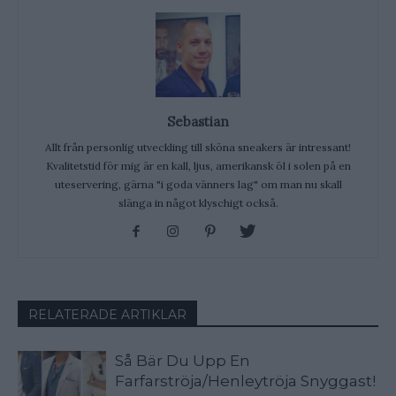
Sebastian
Allt från personlig utveckling till sköna sneakers är intressant!
Kvalitetstid för mig är en kall, ljus, amerikansk öl i solen på en
uteservering, gärna "i goda vänners lag" om man nu skall
slänga in något klyschigt också.
RELATERADE ARTIKLAR
Så Bär Du Upp En
Farfarströja/Henleytröja Snyggast!