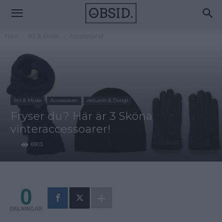
Hem
Stil & Mode
Accessoarer
Stil & Mode
Accessoarer
Aktuellt & Övrigt
Fryser du? Här är 3 Sköna
vinteraccessoarer!
6903
0
DELNINGAR