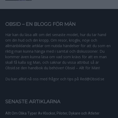
OBSID – EN BLOGG FÖR MÄN
Här kan du läsa allt om det senaste modet, hur du tar hand
om din hud och din kropp. Om resor, krogliv, nöje och
allmänbildande artiklar om nutida händelser för att du som en
riktig man kunna hänga med i samtal och diskussioner. Du
kommer även kunna läsa om vad som krävs för att en man
skall få kalla sig Man, och saknar du vissa attribut så är
Obsid.se den handbok du behöver! Obsid – Allt för Män!
Du kan alltid nå oss med frågor och tips på Red@Obsid.se
SENASTE ARTIKLARNA
Allt Om Olika Typer Av Klockor, Piloter, Dykare och Atleter