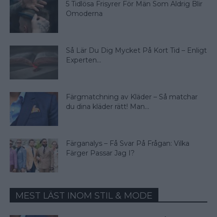
5 Tidlösa Frisyrer För Män Som Aldrig Blir
Omoderna
Så Lär Du Dig Mycket På Kort Tid – Enligt
Experten...
Färgmatchning av Kläder – Så matchar
du dina kläder rätt! Man...
Färganalys – Få Svar På Frågan: Vilka
Färger Passar Jag I?
MEST LÄST INOM STIL & MODE