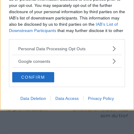
Skinnhandskar från MJM med foder i
kashmir
.
your opt-out. You may separately opt-out of the further
Lyxigt, värmande och nästan
obeskrivligt mjukt
.
disclosure of your personal information by third parties on the
IAB’s list of downstream participants. This information may
also be disclosed by us to third parties on the
IAB’s List of
Downstream Participants
that may further disclose it to other
TAGGAR
Vintermode
third parties.
Please note that this website/app uses one or more Google
Personal Data Processing Opt Outs
services and may gather and store information including but
not limited to your visit or usage behaviour. You may click to
Google consents
grant or deny consent to Google and its third-party tags to
use your data for below specified purposes in below Google
CONFIRM
consent section.
Föregående artikel
Nästa artikel
Data Deletion
Data Access
Privacy Policy
House of Cards säsong 3
Hur kastar man en
får premiärdatum!
amerikansk fotboll? Inte
som du tror!