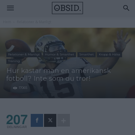
Hem
Relationer & Manligt
Relationer & Manligt
Humor & Smarthet
Smarthet
Kropp & Hälsa
Träning
Hur kastar man en amerikansk
fotboll? Inte som du tror!
17065
207
DELNINGAR