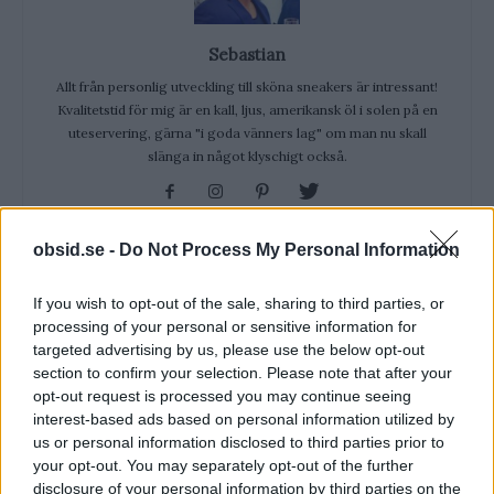
Sebastian
Allt från personlig utveckling till sköna sneakers är intressant!
Kvalitetstid för mig är en kall, ljus, amerikansk öl i solen på en
uteservering, gärna "i goda vänners lag" om man nu skall
slänga in något klyschigt också.
obsid.se -
Do Not Process My Personal Information
RELATERADE ARTIKLAR
If you wish to opt-out of the sale, sharing to third parties, or
processing of your personal or sensitive information for
targeted advertising by us, please use the below opt-out
Träna Med Träningsvärk – Svar På
section to confirm your selection. Please note that after your
Alla Dina Frågor!
opt-out request is processed you may continue seeing
interest-based ads based on personal information utilized by
us or personal information disclosed to third parties prior to
Varför Firar Vi Nationaldagen Den
your opt-out. You may separately opt-out of the further
6e Juni?
disclosure of your personal information by third parties on the