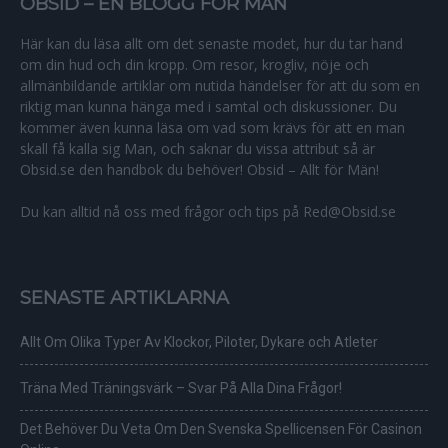
OBSID – EN BLOGG FÖR MÄN
Här kan du läsa allt om det senaste modet, hur du tar hand
om din hud och din kropp. Om resor, krogliv, nöje och
allmänbildande artiklar om nutida händelser för att du som en
riktig man kunna hänga med i samtal och diskussioner. Du
kommer även kunna läsa om vad som krävs för att en man
skall få kalla sig Man, och saknar du vissa attribut så är
Obsid.se den handbok du behöver! Obsid – Allt för Män!
Du kan alltid nå oss med frågor och tips på Red@Obsid.se
SENASTE ARTIKLARNA
Allt Om Olika Typer Av Klockor, Piloter, Dykare och Atleter
Träna Med Träningsvärk – Svar På Alla Dina Frågor!
Det Behöver Du Veta Om Den Svenska Spellicensen För Casinon