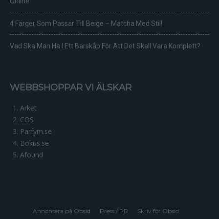
Online
4 Färger Som Passar Till Beige – Matcha Med Stil!
Vad Ska Man Ha I Ett Barskåp För Att Det Skall Vara Komplett?
WEBBSHOPPAR VI ÄLSKAR
Arket
COS
Parfym.se
Bokus.se
Afound
Annonsera på Obsid
Press / PR
Skriv för Obsid