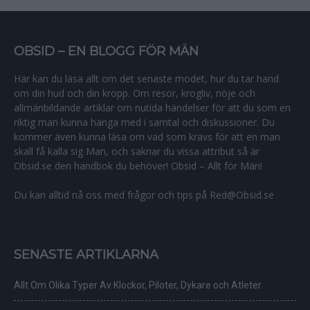
OBSID – EN BLOGG FÖR MÄN
Här kan du läsa allt om det senaste modet, hur du tar hand
om din hud och din kropp. Om resor, krogliv, nöje och
allmänbildande artiklar om nutida händelser för att du som en
riktig man kunna hänga med i samtal och diskussioner. Du
kommer även kunna läsa om vad som krävs för att en man
skall få kalla sig Man, och saknar du vissa attribut så är
Obsid.se den handbok du behöver! Obsid – Allt för Män!
Du kan alltid nå oss med frågor och tips på Red@Obsid.se
SENASTE ARTIKLARNA
Allt Om Olika Typer Av Klockor, Piloter, Dykare och Atleter