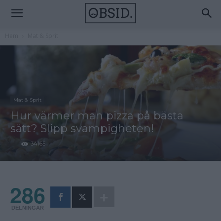
Hem
Mat & Sprit
Mat & Sprit
Hur värmer man pizza på bästa
sätt? Slipp svampigheten!
34165
286
DELNINGAR