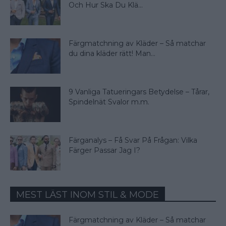
Och Hur Ska Du Klä...
Färgmatchning av Kläder – Så matchar
du dina kläder rätt! Man...
9 Vanliga Tatueringars Betydelse – Tårar,
Spindelnät Svalor m.m.
Färganalys – Få Svar På Frågan: Vilka
Färger Passar Jag I?
MEST LÄST INOM STIL & MODE
Färgmatchning av Kläder – Så matchar