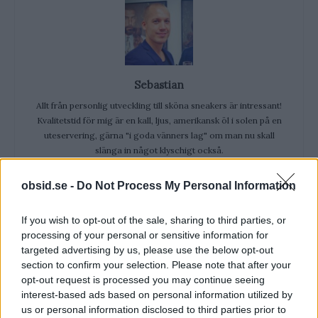
Sebastian
Allt från personlig utveckling till sköna sneakers är intressant!
Kvalitetstid för mig är en kall, ljus, amerikansk öl i solen på en
uteservering, gärna "i goda vänners lag" om man nu skall
slänga in något klyschigt också.
obsid.se -
Do Not Process My Personal Information
If you wish to opt-out of the sale, sharing to third parties, or
processing of your personal or sensitive information for
RELATERADE ARTIKLAR
targeted advertising by us, please use the below opt-out
section to confirm your selection. Please note that after your
Vad Är Blue Balls? Och Varför Får
opt-out request is processed you may continue seeing
Man Det Egentligen?
interest-based ads based on personal information utilized by
us or personal information disclosed to third parties prior to