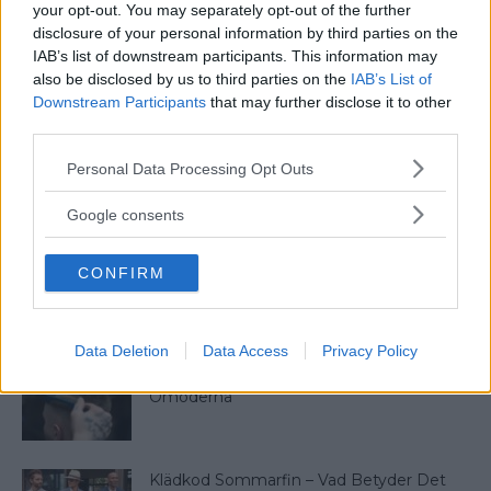
your opt-out. You may separately opt-out of the further
disclosure of your personal information by third parties on the
48 Klocktermer Du Bör Känna Till
IAB’s list of downstream participants. This information may
Om Du Gillar Klockor
also be disclosed by us to third parties on the
IAB’s List of
Downstream Participants
that may further disclose it to other
third parties.
15 Uråldriga Synonymer Till
Please note that this website/app uses one or more Google
Personal Data Processing Opt Outs
Samlag – Från 1500-talet!
services and may gather and store information including but
not limited to your visit or usage behaviour. You may click to
Google consents
grant or deny consent to Google and its third-party tags to
use your data for below specified purposes in below Google
CONFIRM
consent section.
VECKANS MEST LÄSTA
Data Deletion
Data Access
Privacy Policy
5 Tidlösa Frisyrer För Män Som Aldrig Blir
Omoderna
Klädkod Sommarfin – Vad Betyder Det